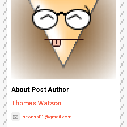
About Post Author
Thomas Watson
seoaba01@gmail.com