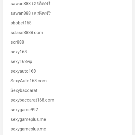
sawan888 เครดิตฟรี
sawan888 เครดิตฟรี
sbobet168
sclass8888.com
scr888
sexy168
sexy168vip
sexyauto168
SexyAuto168.com
Sexybaccarat
sexybaccarat168.com
sexygame992
sexygameplus.me
sexygameplus.me