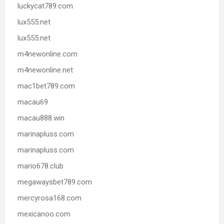
luckycat789.com
lux555.net
lux555.net
m4newonline.com
m4newonline.net
mac1bet789.com
macau69
macau888.win
marinapluss.com
marinapluss.com
mario678.club
megawaysbet789.com
mercyrosa168.com
mexicanoo.com