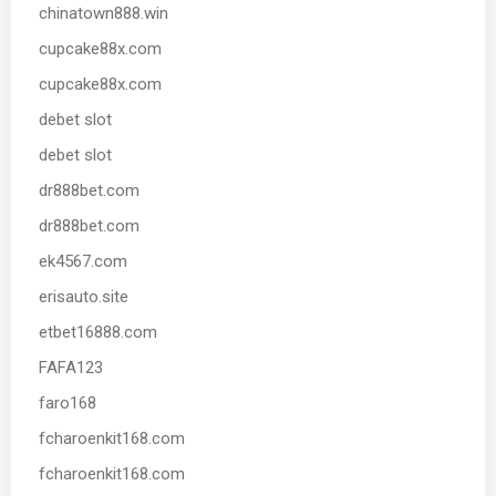
chinatown888.win
cupcake88x.com
cupcake88x.com
debet slot
debet slot
dr888bet.com
dr888bet.com
ek4567.com
erisauto.site
etbet16888.com
FAFA123
faro168
fcharoenkit168.com
fcharoenkit168.com