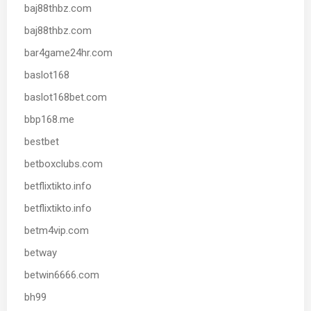
baj88thbz.com
baj88thbz.com
bar4game24hr.com
baslot168
baslot168bet.com
bbp168.me
bestbet
betboxclubs.com
betflixtikto.info
betflixtikto.info
betm4vip.com
betway
betwin6666.com
bh99