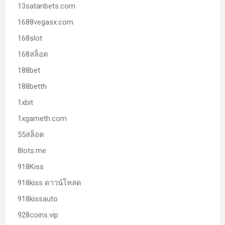
13satanbets.com
1688vegasx.com
168slot
168สล็อต
188bet
188betth
1xbit
1xgameth.com
55สล็อต
8lots.me
918Kiss
918kiss ดาวน์โหลด
918kissauto
928coins.vip