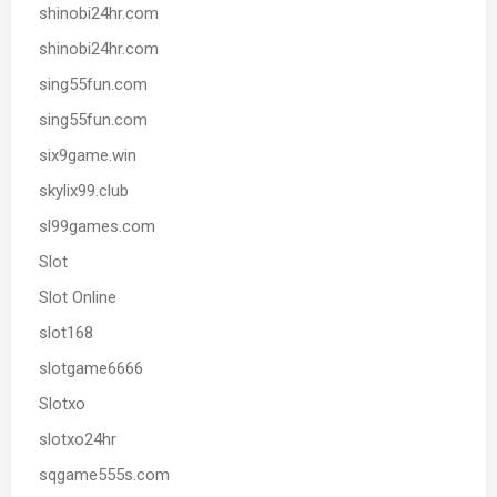
shinobi24hr.com
shinobi24hr.com
sing55fun.com
sing55fun.com
six9game.win
skylix99.club
sl99games.com
Slot
Slot Online
slot168
slotgame6666
Slotxo
slotxo24hr
sqgame555s.com