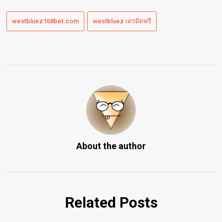
westbluez168bet.com
westbluez เครดิตฟรี
About the author
Related Posts