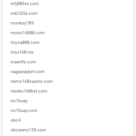
mfj889xx.com
mib555s.com
monkey789
mono16888.com
moza888.com
msx168.me
mwin9s.com
nagawaybet.com
nemo168casino.com
niseko168bet.com
no1huay
no1huay.com
okc4
okcasino159.com