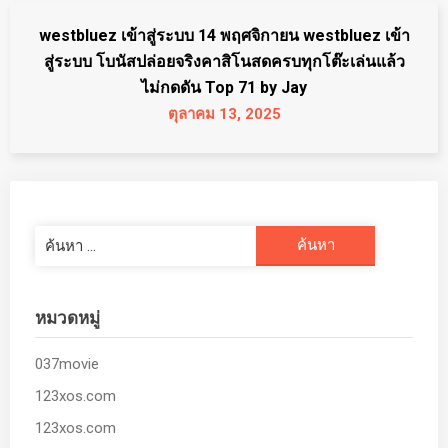
westbluez เข้าสู่ระบบ 14 พฤศจิกายน westbluez เข้า
สู่ระบบ โบนัสปล่อยจริงคาสิโนสดครบทุกโต๊ะเล่นแล้ว
ไม่กดดัน Top 71 by Jay
ตุลาคม 13, 2025
ค้นหา
สำหรับ:
หมวดหมู่
037movie
123xos.com
123xos.com