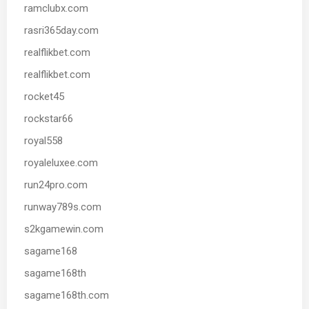
ramclubx.com
rasri365day.com
realflikbet.com
realflikbet.com
rocket45
rockstar66
royal558
royaleluxee.com
run24pro.com
runway789s.com
s2kgamewin.com
sagame168
sagame168th
sagame168th.com