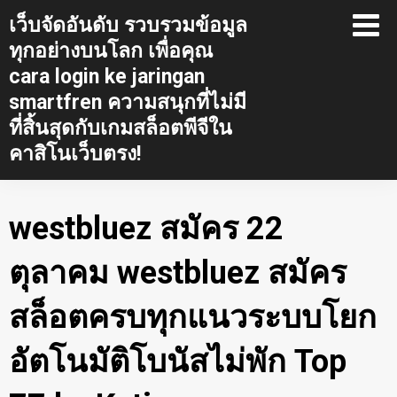
Skip
เว็บจัดอันดับ รวบรวมข้อมูล
to
ทุกอย่างบนโลก เพื่อคุณ
content
cara login ke jaringan
smartfren ความสนุกที่ไม่มี
ที่สิ้นสุดกับเกมสล็อตพีจีใน
คาสิโนเว็บตรง!
westbluez สมัคร 22
ตุลาคม westbluez สมัคร
สล็อตครบทุกแนวระบบโยก
อัตโนมัติโบนัสไม่พัก Top