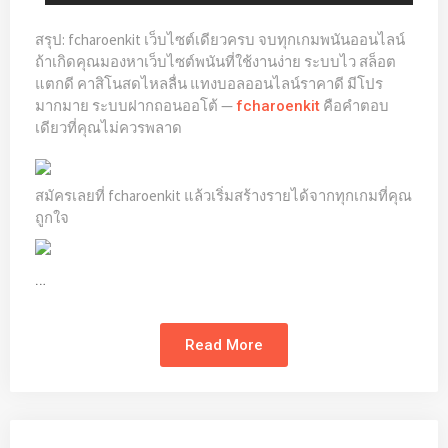
สรุป: fcharoenkit เว็บไซต์เดียวครบ จบทุกเกมพนันออนไลน์
ถ้าเกิดคุณมองหาเว็บไซต์พนันที่ใช้งานง่าย ระบบไว สล็อต
แตกดี คาสิโนสดไหลลื่น แทงบอลออนไลน์ราคาดี มีโปร
มากมาย ระบบฝากถอนออโต้ —
คือคำตอบ
fcharoenkit
เดียวที่คุณไม่ควรพลาด
สมัครเลยที่ fcharoenkit แล้วเริ่มสร้างรายได้จากทุกเกมที่คุณ
ถูกใจ
…
Read More