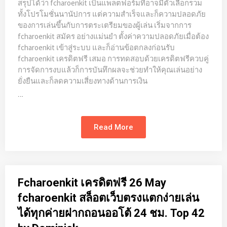
สรุปได้ว่า fcharoenkit เป็นแพลตฟอร์มที่อาจมีตัวเลือกรวม
ทั้งโปรโมชั่นนานัปการ แต่ความสำเร็จและก็ความปลอดภัย
ของการเล่นขึ้นกับการตระเตรียมของผู้เล่น เริ่มจากการ
fcharoenkit สมัคร อย่างแม่นยำ ตั้งค่าความปลอดภัยเมื่อต้อง
fcharoenkit เข้าสู่ระบบ และก็อ่านข้อตกลงก่อนรับ
fcharoenkit เครดิตฟรี เสมอ การทดสอบด้วยเครดิตฟรีควบคู่
การจัดการงบแล้วก็การบันทึกผลจะช่วยทำให้คุณเล่นอย่าง
ยั่งยืนและก็ลดความเสี่ยงทางด้านการเงิน
…
Read More
Fcharoenkit เครดิตฟรี 26 May
fcharoenkit สล็อตเว็บตรงแตกง่ายเล่น
ได้ทุกค่ายฝากถอนออโต้ 24 ชม. Top 42