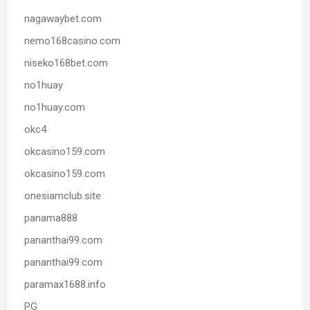
nagawaybet.com
nemo168casino.com
niseko168bet.com
no1huay
no1huay.com
okc4
okcasino159.com
okcasino159.com
onesiamclub.site
panama888
pananthai99.com
pananthai99.com
paramax1688.info
PG