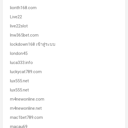
lionth168.com
Live22
live22slot
lnw365bet.com
lockdown168 เข้าสู่ระบบ
london45
luca333.info
luckycat789.com
lux555.net
lux555.net
m4newonline.com
m4newonline.net
mac1bet789.com
macau69