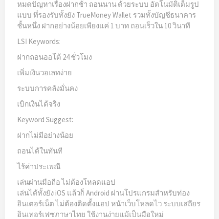
หมดปัญหาเรื่องฝากช้า ถอนนาน ด้วยระบบ อัตโนมัติเต็มรูป
แบบ ที่รองรับทั้งยัง TrueMoney Wallet รวมทั้งบัญชีธนาคาร
ชั้นหนึ่ง ฝากอย่างน้อยเพียงแค่ 1 บาท ถอนเร็วใน 10 วินาที
LSI Keywords:
ฝากถอนออโต้ 24 ชั่วโมง
เพิ่มเงินวอเลทง่าย
ระบบการคลังมั่นคง
เบิกเงินได้จริง
Keyword Suggest:
ฝากไม่มีอย่างน้อย
ถอนได้ในทันที
ไร้ค่าประเพณี
เล่นผ่านมือถือ ไม่ต้องโหลดแอป
เล่นได้ทั้งยัง iOS แล้วก็ Android ผ่านโปรแกรมสำหรับท่อง
อินเตอร์เน็ต ไม่ต้องติดตั้งแอป หน้าเว็บโหลดไว ระบบเสถียร
อินเทอร์เฟซภาษาไทย ใช้งานง่ายแม้เป็นมือใหม่