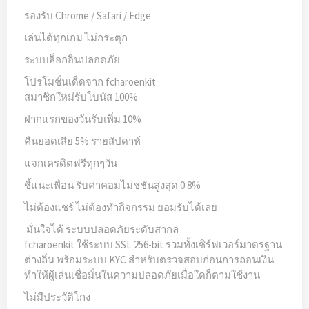
รองรับ Chrome / Safari / Edge
เล่นได้ทุกเกม ไม่กระตุก
ระบบล็อกอินปลอดภัย
โปรโมชั่นเด็ดจาก fcharoenkit
สมาชิกใหม่รับโบนัส 100%
ฝากแรกของวันรับเพิ่ม 10%
คืนยอดเสีย 5% รายสัปดาห์
แจกเครดิตฟรีทุกๆวัน
ชี้แนะเพื่อน รับค่าคอมไม่ชชันสูงสุด 0.8%
ไม่ต้องแชร์ ไม่ต้องทำกิจกรรม ยอมรับได้เลย
️ มั่นใจได้ ระบบปลอดภัยระดับสากล
fcharoenkit ใช้ระบบ SSL 256-bit รวมทั้งเซิร์ฟเวอร์มาตรฐาน
ต่างถิ่น พร้อมระบบ KYC สำหรับตรวจสอบก่อนการถอนเงิน
ทำให้ผู้เล่นเชื่อมั่นในความปลอดภัยเมื่อใดก็ตามใช้งาน
ไม่มีประวัติโกง