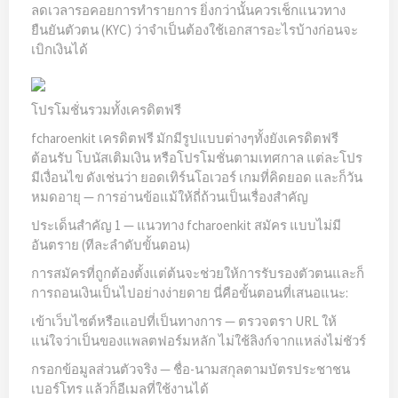
ลดเวลารอคอยการทำรายการ ยิ่งกว่านั้นควรเช็กแนวทาง
ยืนยันตัวตน (KYC) ว่าจำเป็นต้องใช้เอกสารอะไรบ้างก่อนจะ
เบิกเงินได้
โปรโมชั่นรวมทั้งเครดิตฟรี
fcharoenkit เครดิตฟรี มักมีรูปแบบต่างๆทั้งยังเครดิตฟรี
ต้อนรับ โบนัสเติมเงิน หรือโปรโมชั่นตามเทศกาล แต่ละโปร
มีเงื่อนไข ดังเช่นว่า ยอดเทิร์นโอเวอร์ เกมที่คิดยอด และก็วัน
หมดอายุ — การอ่านข้อแม้ให้ถี่ถ้วนเป็นเรื่องสำคัญ
ประเด็นสำคัญ 1 — แนวทาง fcharoenkit สมัคร แบบไม่มี
อันตราย (ทีละลำดับขั้นตอน)
การสมัครที่ถูกต้องตั้งแต่ต้นจะช่วยให้การรับรองตัวตนและก็
การถอนเงินเป็นไปอย่างง่ายดาย นี่คือขั้นตอนที่เสนอแนะ:
เข้าเว็บไซต์หรือแอปที่เป็นทางการ — ตรวจตรา URL ให้
แน่ใจว่าเป็นของแพลตฟอร์มหลัก ไม่ใช้ลิงก์จากแหล่งไม่ชัวร์
กรอกข้อมูลส่วนตัวจริง — ชื่อ-นามสกุลตามบัตรประชาชน
เบอร์โทร แล้วก็อีเมลที่ใช้งานได้