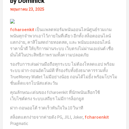
by Dominick
พฤษภาคม 23, 2025
เป็นแพลตฟอร์มพนันออนไลน์ศูนย์รวมเกม
fcharoenkit
พนันทุกจำพวกเอาไว้ภายในที่เดียว อีกทั้ง สล็อตออนไลน์
แตกง่าย, คาสิโนสดถ่ายทอดสด, และ พนันบอลออนไลน์
ราคาน้ำดี ให้บริการผ่านระบบ เว็บตรงไม่ผ่านเอเย่นต์ เชื่อ
มั่นได้ในประสิทธิภาพรวมทั้งความปลอดภัย
รองรับการเล่นผ่านมือถือทุกระบบ ไม่ต้องโหลดแอป พร้อม
ระบบ ฝาก-ถอนอัตโนมัติ ที่รองรับทั้งยังธนาคารรวมทั้ง
TrueMoney Wallet ไม่มีอย่างน้อย ถอนได้ไม่ยั้ง พร้อมโปรโม
ชั่นเด็ดแจกโบนัสแต่ละวัน
คุณลักษณะเด่นของ fcharoenkit ที่นักพนันเลือกใช้
เว็บไซต์ตรง ระบบเสถียร ไม่มีการล็อกยูส
ฝาก-ถอนออโต้ รวดเร็วทันใจใน 10 วินาที
สล็อตแตกง่ายจากค่ายดัง PG, JILI, Joker,
fcharoenkit
Pragmatic