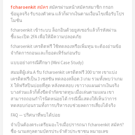
สมัครผ่านหน้าสมัครสมาชิก กรอก
fcharoenkit สมัคร
ข้อมูลจริง รับรองตัวตน แล้วก็ฝากเงินตามเงื่อนไขเพื่อรับโปร
โมชั่น
fcharoenkit เข้าระบบ ล็อกอินด้วยยูสเซอร์แล้วก็รหัสผ่าน
ชี้แนะเปิด 2FA เพื่อให้มีความปลอดภัย
fcharoenkit เครดิตฟรี ใช้ทดลองหรือเพิ่มทุน จะต้องอ่านข้อ
จำกัดการถอนและก็ยอดเทิร์นก่อนรับ
แบบอย่างกรณีศึกษา (Mini Case Study)
สมมติผู้เล่น A รับ fcharoenkit เครดิตฟรี 300 บาท เขาแบ่ง
เครดิตฟรีเป็น 3 เซสชัน ทดลองสล็อต 3 เกม รวมทั้งพบว่าเกม
X ให้ฟรีสปินบ่อยที่สุด หลังทดสอบ เขาวางแผนฝากเงินจริง
บางส่วนแล้วก็ตั้งขีดจำกัดขาดทุน เมื่อเล่นตามแผน เขา
สามารถถอนกำไรนิดหน่อยได้ กรณีนี้แสดงให้เห็นว่าการ
ทดสอบก่อนรวมทั้งการบริหารงบช่วยลดการเสี่ยงได้จริง
FAQ — ปริศนาที่พบได้บ่อย
จำเป็นต้องตระเตรียมอะไรเมื่อปรารถนา fcharoenkit สมัคร?
ชื่อ-นามสกุลตามบัตรประจำตัวประชาชน หมายเลข