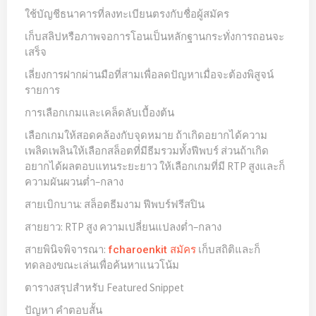
ใช้บัญชีธนาคารที่ลงทะเบียนตรงกับชื่อผู้สมัคร
เก็บสลิปหรือภาพจอการโอนเป็นหลักฐานกระทั่งการถอนจะ
เสร็จ
เลี่ยงการฝากผ่านมือที่สามเพื่อลดปัญหาเมื่อจะต้องพิสูจน์
รายการ
การเลือกเกมและเคล็ดลับเบื้องต้น
เลือกเกมให้สอดคล้องกับจุดหมาย ถ้าเกิดอยากได้ความ
เพลิดเพลินให้เลือกสล็อตที่มีธีมรวมทั้งฟีพบร์ ส่วนถ้าเกิด
อยากได้ผลตอบแทนระยะยาว ให้เลือกเกมที่มี RTP สูงและก็
ความผันผวนต่ำ–กลาง
สายเบิกบาน: สล็อตธีมงาม ฟีพบร์ฟรีสปิน
สายยาว: RTP สูง ความเปลี่ยนแปลงต่ำ–กลาง
สายพินิจพิจารณา:
เก็บสถิติและก็
fcharoenkit สมัคร
ทดลองขณะเล่นเพื่อค้นหาแนวโน้ม
ตารางสรุปสำหรับ Featured Snippet
ปัญหา คำตอบสั้น