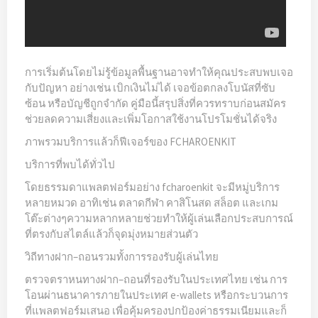
การเริ่มต้นโดยไม่รู้ข้อมูลพื้นฐานอาจทำให้คุณประสบพบเจอ
กับปัญหา อย่างเช่น เบิกเงินไม่ได้ เจอข้อตกลงโบนัสที่ซับ
ซ้อน หรือบัญชีถูกจำกัด คู่มือนี้สรุปสิ่งที่ควรทราบก่อนสมัคร
ช่วยลดความเสี่ยงและเพิ่มโอกาสใช้งานโปรโมชั่นได้จริง
ภาพรวมบริการแล้วก็ฟีเจอร์ของ FCHAROENKIT
บริการที่พบได้ทั่วไป
โดยธรรมดาแพลตฟอร์มอย่าง fcharoenkit จะมีหมู่บริการ
หลายหมวด อาทิเช่น ตลาดกีฬา คาสิโนสด สล็อต และเกม
โต๊ะต่างๆความหลากหลายช่วยทำให้ผู้เล่นเลือกประสบการณ์
ที่ตรงกับสไตล์แล้วก็จุดมุ่งหมายส่วนตัว
วิถีทางฝาก–ถอนรวมทั้งการรองรับผู้เล่นไทย
ตรวจตราหนทางฝาก–ถอนที่รองรับในประเทศไทย เช่น การ
โอนผ่านธนาคารภายในประเทศ e-wallets หรือกระบวนการ
ที่แพลตฟอร์มเสนอ เพื่อคุ้มครองปกป้องค่าธรรมเนียมและก็