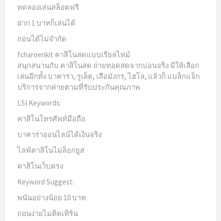
ทดลองเล่นสล็อตฟรี
ฝาก 1 บาทก็เล่นได้
ถอนได้ไม่จำกัด
fcharoenkit คาสิโนสดแบบเรียลไทม์
สนุกสนานกับ คาสิโนสด ถ่ายทอดสดจากบ่อนจริง มีให้เลือก
เล่นอีกทั้ง บาคาร่า, รูเล็ต, เสือมังกร, ไฮโล, แล้วก็ แบล็กแจ็ก
บริการจากค่ายตามที่รับประกันคุณภาพ
LSI Keywords:
คาสิโนโทรศัพท์มือถือ
บาคาร่าออนไลน์ได้เงินจริง
ไลฟ์คาสิโนไม่ล็อกยูส
คาสิโนเว็บตรง
Keyword Suggest:
พนันอย่างน้อย 10 บาท
ถอนง่ายไม่ติดเทิร์น