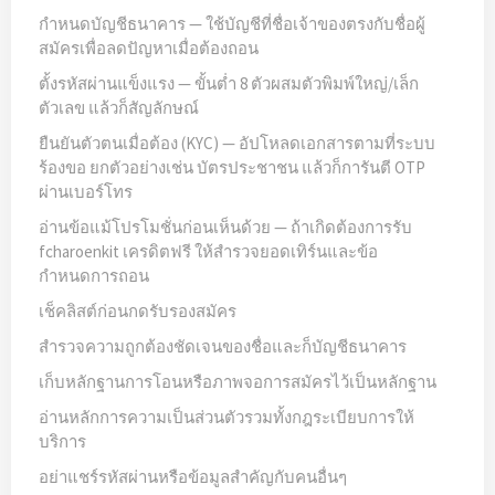
กำหนดบัญชีธนาคาร — ใช้บัญชีที่ชื่อเจ้าของตรงกับชื่อผู้
สมัครเพื่อลดปัญหาเมื่อต้องถอน
ตั้งรหัสผ่านแข็งแรง — ขั้นต่ำ 8 ตัวผสมตัวพิมพ์ใหญ่/เล็ก
ตัวเลข แล้วก็สัญลักษณ์
ยืนยันตัวตนเมื่อต้อง (KYC) — อัปโหลดเอกสารตามที่ระบบ
ร้องขอ ยกตัวอย่างเช่น บัตรประชาชน แล้วก็การันตี OTP
ผ่านเบอร์โทร
อ่านข้อแม้โปรโมชั่นก่อนเห็นด้วย — ถ้าเกิดต้องการรับ
fcharoenkit เครดิตฟรี ให้สำรวจยอดเทิร์นและข้อ
กำหนดการถอน
เช็คลิสต์ก่อนกดรับรองสมัคร
สำรวจความถูกต้องชัดเจนของชื่อและก็บัญชีธนาคาร
เก็บหลักฐานการโอนหรือภาพจอการสมัครไว้เป็นหลักฐาน
อ่านหลักการความเป็นส่วนตัวรวมทั้งกฎระเบียบการให้
บริการ
อย่าแชร์รหัสผ่านหรือข้อมูลสำคัญกับคนอื่นๆ