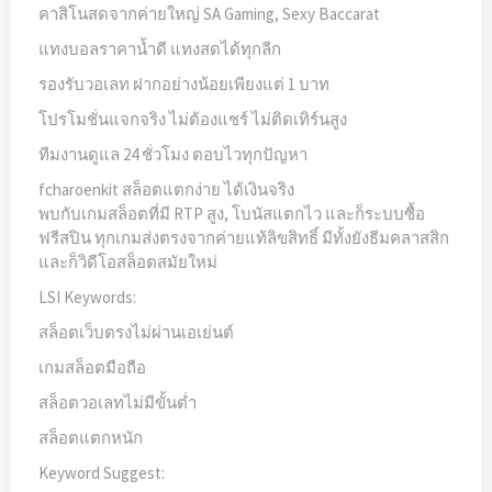
คาสิโนสดจากค่ายใหญ่ SA Gaming, Sexy Baccarat
แทงบอลราคาน้ำดี แทงสดได้ทุกลีก
รองรับวอเลท ฝากอย่างน้อยเพียงแต่ 1 บาท
โปรโมชั่นแจกจริง ไม่ต้องแชร์ ไม่ติดเทิร์นสูง
ทีมงานดูแล 24 ชั่วโมง ตอบไวทุกปัญหา
fcharoenkit สล็อตแตกง่าย ได้เงินจริง
พบกับเกมสล็อตที่มี RTP สูง, โบนัสแตกไว และก็ระบบซื้อ
ฟรีสปิน ทุกเกมส่งตรงจากค่ายแท้ลิขสิทธิ์ มีทั้งยังธีมคลาสสิก
และก็วิดีโอสล็อตสมัยใหม่
LSI Keywords:
สล็อตเว็บตรงไม่ผ่านเอเย่นต์
เกมสล็อตมือถือ
สล็อตวอเลทไม่มีขั้นต่ำ
สล็อตแตกหนัก
Keyword Suggest: