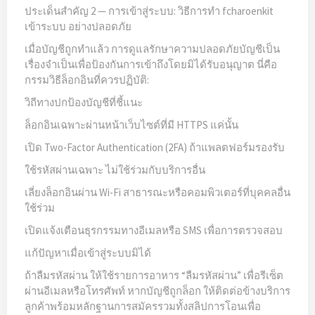
ประเด็นสำคัญ 2 — การเข้าสู่ระบบ: วิธีการทำ fcharoenkit
เข้าระบบ อย่างปลอดภัย
เมื่อบัญชีถูกทำแล้ว การดูแลรักษาความปลอดภัยบัญชีเป็น
เรื่องจำเป็นเพื่อป้องกันการเข้าถึงโดยมิได้รับอนุญาต นี่คือ
กรรมวิธีล็อกอินที่ควรปฏิบัติ:
วิถีทางปกป้องบัญชีที่ชี้แนะ
ล็อกอินเฉพาะผ่านหน้าเว็บไซต์ที่มี HTTPS แค่นั้น
เปิด Two-Factor Authentication (2FA) ถ้าแพลตฟอร์มรองรับ
ใช้รหัสผ่านเฉพาะ ไม่ใช้ร่วมกับบริการอื่น
เลี่ยงล็อกอินผ่าน Wi-Fi สาธารณะหรือคอมพิวเตอร์ที่บุคคลอื่น
ใช้ร่วม
เปิดแจ้งเตือนธุรกรรมทางอีเมลหรือ SMS เพื่อการตรวจสอบ
แก้ปัญหาเมื่อเข้าสู่ระบบมิได้
ถ้าลืมรหัสผ่าน ให้ใช้รายการอาหาร “ลืมรหัสผ่าน” เพื่อรีเซ็ต
ผ่านอีเมลหรือโทรศัพท์ หากบัญชีถูกล็อก ให้ติดต่อข้างบริการ
ลูกค้าพร้อมหลักฐานการสมัครรวมทั้งสลิปการโอนเพื่อ