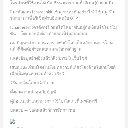
โทรศัพท์ที่ใช้งานได้ บัญชีธนาคาร รวมทั้งอีเมล (ถ้าหากมี)
ลืมรหัสผ่าน fcharoenkit เข้าสู่ระบบ ทำอย่างไร? ใช้เมนู “ลืม
รหัสผ่าน” เพื่อรีเซ็ตผ่านอีเมลหรือ OTP
fcharoenkit เครดิตฟรี ถอนได้ไหม? ขึ้นอยู่กับเงื่อนไขโปรโม
ชั่น — โดยมากจำต้องทำยอดเทิร์นก่อนถอน
เจอปัญหาฝาก–ถอน ควรจะทำยังไง? เก็บหลักฐานการโอน
แล้วก็ติดต่อฝ่ายสนับสนุนพร้อมหลักฐาน
แหล่งข้อมูลอ้างอิงแล้วก็ลิงก์ภายในเว็บไซต์
เสนอแนะเชื่อมโยงไปยังบทความที่เกี่ยวโยงด้านในเว็บไซต์
เพื่อเพิ่มคุณค่ารวมทั้งช่วย SEO:
วิธีฝากเงินโดยสวัสดิภาพ
ตั้งค่าความปลอดภัยบัญชี
คู่มือแนะนำแนวทางการใช้โบนัสและก็เครดิตฟรี
บทสรุป — ข้อคิดแล้วก็การจัดการต่อ