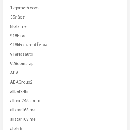
1xgameth.com
55สล็อต
8lots.me
918Kiss
918kiss ดาวน์โหลด
918kissauto
928coins.vip
ABA
ABAGroup2
allbet24hr
allone745s.com
allstar168.me
allstar168.me
alot66