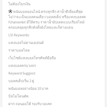
ไม่ต้องโยกเงิน
พนันบอลออนไลน์ ครบทุกลีก ค่าน้ำดีเยี่ยมที่สุด
ไม่ว่าจะเป็นบอลคนเดียว บอลสเต็ป หรือแทงบอลสด
fcharoenkit มีให้ครบ ราคาน้ำอัปเดตแบบเรียลไทม์
ครอบคลุมทุกลีกดังทั้งยังไทยและก็ต่างแดน
LSI Keywords:
แทงบอลไม่ผ่านเอเย่นต์
ราคาบอลไหล
เว็บไซต์แทงบอลโทรศัพท์มือถือ
แทงบอลครบวงจร
Keyword Suggest:
บอลสเต็ปเริ่ม 2 คู่
พนันบอลอย่างน้อย 10 บาท
บิลไม่โดนตัด
ฝาก-ถอนออโต้ รองรับวอเลท