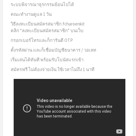
ระบบพิจารณาธุรกรรมย้อนไปได้
คณะทำงานดูแล 1 วัน
วิธีลงทะเบียนสมัครสมาชิก fcharoenkit
คลิก “ลงทะเบียนสมัครสมาชิก” บนเว็บ
กรอกเบอร์โทรและก็การันตี OTP
ตั้งรหัสผ่าน และก็เชื่อมบัญชีธนาคาร / วอเลท
เริ่มเล่นได้ทันที พร้อมรับโบนัสแรกเข้า
สมัครฟรี ไม่ต้องจ่ายเงิน ใช้เวลาไม่ถึง 1 นาที