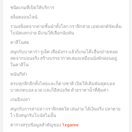
ชนิดเกมที่เปิดให้บริการ
สล็อตออนไลน์
รวมสล็อตจากค่ายชั้นนำทั้งโลก กราฟิกสวย เอฟเฟกต์จัดเต็ม
โบนัสแตกง่าย มีเกมให้เลือกนับพัน
คาสิโนสด
สนุกกับบาคาร่า รูเล็ต เสือมังกร แล้วก็เกมโต๊ะอื่นๆถ่ายทอด
สดจากบ่อนจริง สร้างบรรยากาศเสมอเหมือนนั่งพักผ่อนอยู่
ในคาสิโน
พนันกีฬา
ครบทุกลีกอีกทั้งไทยและก็ต่างชาติ เปิดให้เดิมพันฟุตบอล
บาสเกตบอล มวย และก็อีสปอร์ต ด้วยราคาน้ำที่คุ้มค่า
เกมยิงปลา
สนุกกับการล่าปลา กราฟิกสดใส เล่นง่าย ได้เงินจริง ปลาตาย
ไว ยิงสนุกรับโบนัสไม่อั้น
ตารางสรุปข้อมูลสำคัญของ
1xgame