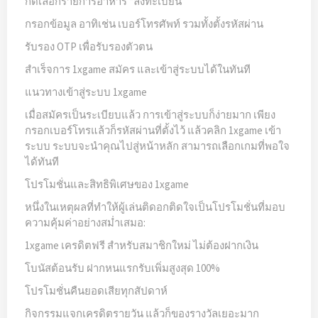
กดเลือกรายการอาหาร “ลงทะเบียน”
กรอกข้อมูล อาทิเช่น เบอร์โทรศัพท์ รวมทั้งตั้งรหัสผ่าน
รับรอง OTP เพื่อรับรองตัวตน
สำเร็จการ 1xgame สมัคร และเข้าสู่ระบบได้ในทันที
แนวทางเข้าสู่ระบบ 1xgame
เมื่อสมัครเป็นระเบียบแล้ว การเข้าสู่ระบบก็ง่ายมาก เพียง
กรอกเบอร์โทรแล้วก็รหัสผ่านที่ตั้งไว้ แล้วคลิก 1xgame เข้า
ระบบ ระบบจะนำคุณไปสู่หน้าหลัก สามารถเลือกเกมที่พอใจ
ได้ทันที
โปรโมชั่นและสิทธิพิเศษของ 1xgame
หนึ่งในเหตุผลที่ทำให้ผู้เล่นติดอกติดใจเป็นโปรโมชั่นที่มอบ
ความคุ้มค่าอย่างสม่ำเสมอ:
1xgame เครดิตฟรี สำหรับสมาชิกใหม่ ไม่ต้องฝากเงิน
โบนัสต้อนรับ ฝากหนแรกรับเพิ่มสูงสุด 100%
โปรโมชั่นคืนยอดเสียทุกสัปดาห์
กิจกรรมแจกเครดิตรายวัน แล้วก็ของรางวัลเยอะมาก