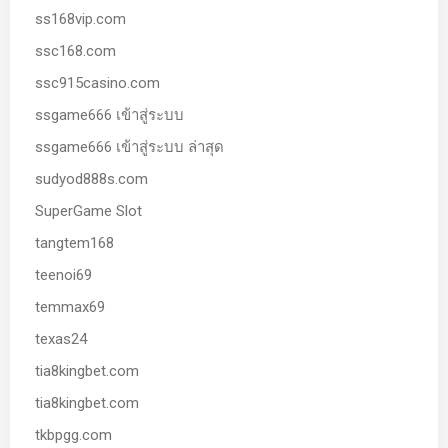
ss168vip.com
ssc168.com
ssc915casino.com
ssgame666 เข้าสู่ระบบ
ssgame666 เข้าสู่ระบบ ล่าสุด
sudyod888s.com
SuperGame Slot
tangtem168
teenoi69
temmax69
texas24
tia8kingbet.com
tia8kingbet.com
tkbpgg.com