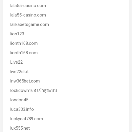
lala55-casino.com
lala55-casino.com
lalikabetsgame.com
lion123
lionth168.com
lionth168.com
Live22
live22slot
lnw365bet.com
lockdown168 เข้าสู่ระบบ
london45
luca333.info
luckycat789.com
lux555.net