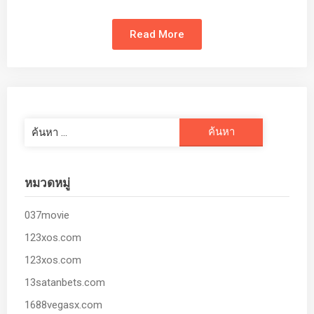
Read More
ค้นหา
สำหรับ:
หมวดหมู่
037movie
123xos.com
123xos.com
13satanbets.com
1688vegasx.com