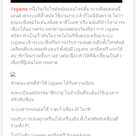
หนึ่งในเว็บไซต์พนันออนไลน์ที่มาแรงที่สุดตอนนี้
1xgame
เด่นด้วยระบบที่ล้ำสมัย ใช้งานง่าย แล้วก็ไม่มีอันตราย ไม่ว่า
คุณจะพึงพอใจเล่น สล็อต คาสิโนสด หรือ พนันกีฬา ก็สามารถ
เลือกได้อย่างครบวงจรผ่านแพลตฟอร์มเดียว การ 1xgame
สมัคร ทำเป็นเร็วทันใจภายในไม่กี่ขั้นตอน พร้อมระบบ
1xgame เข้าระบบ ที่เสถียร รองรับการเล่นผ่านอีกทั้งโทรศัพท์
เคลื่อนที่และคอมพิวเตอร์ ทั้งยังมี 1xgame เครดิตฟรี แจกให้
สมาชิกใหม่รวมทั้งเก่าอย่างต่อเนื่อง ทำให้ที่นี่เปลี่ยนเป็นตัว
เลือกที่ผู้เล่นไม่ควรพลาด
ลักษณะเด่นที่ทำให้ 1xgame ได้รับความนิยม
ลงทะเบียนสมัครสมาชิกง่าย ไม่จำเป็นที่จะต้องใช้เอกสาร
สลับซับซ้อน
ระบบฝากถอนออโต้ รวดเร็วเพียง 30 วินาที
รองรับการเล่นทุกเครื่องไม้เครื่องมือ ทั้งโทรศัพท์เคลื่อนที่
รวมทั้ง PC
โปรโมชั่น 1xgame เครดิตฟรี อัปเดตตลอด