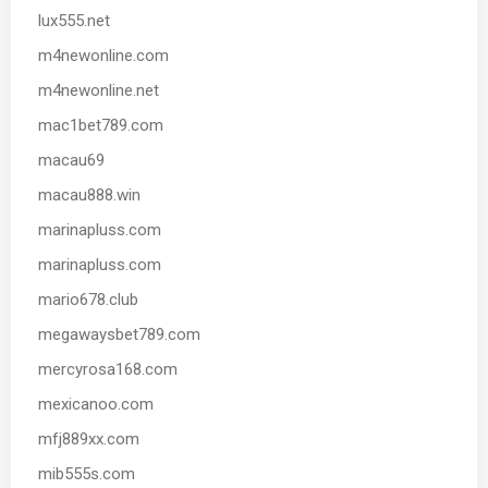
lux555.net
m4newonline.com
m4newonline.net
mac1bet789.com
macau69
macau888.win
marinapluss.com
marinapluss.com
mario678.club
megawaysbet789.com
mercyrosa168.com
mexicanoo.com
mfj889xx.com
mib555s.com