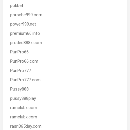
pokbet
porsche999.com
power999.net
premium66.info
proded888x.com
PunPro66
PunPro66.com
PunPro777
PunPro777.com
Pussy888
pussy888play
ramclubx.com
ramclubx.com
rasri365day.com