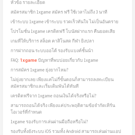
หัวข้อ รายละเอียด
สมัครสมาชิก 1xgame สมัคร ฟรี ใช้เวลาไม่ถึง 3 นาที
เข้าระบบ 1xgame เข้าระบบ รวดเร็วทันใจ ไม่เป็นอันตราย
โปรโมชั่น 1xgame เครดิตฟรี โบนัสฝากแรก คืนยอดเสีย
เกมที่ให้บริการ สล็อต คาสิโนสด กีฬา ยิงปลา
การฝากถอน ระบบออโต้ รองรับแบงค์ชั้นนำ
FAQ:
ปัญหาที่พบบ่อยเกี่ยวกับ 1xgame
1xgame
การสมัคร 1xgame ยุ่งยากไหม?
ไม่ยุ่งยากเลย เพียงแค่ไม่กี่ขั้นตอนก็สามารถลงทะเบียน
สมัครสมาชิกและเริ่มเดิมพันได้ทันที
เครดิตฟรีจาก 1xgame ถอนเงินได้จริงหรือไม่?
สามารถถอนได้จริง เพียงแค่ประพฤติตามข้อจำกัดเทิร์น
โอเวอร์ที่กำหนด
1xgame รองรับการเล่นผ่านมือถือหรือไม่?
รองรับทั้งยังระบบ iOS รวมทั้ง Android สามารถเล่นผ่านแอป