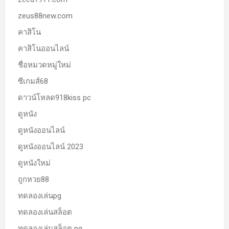
zeus88new.com
คาสิโน
คาสิโนออนไลน์
ชื่อหมวดหมู่ใหม่
ซีเกมส์68
ดาวน์โหลด918kiss pc
ดูหนัง
ดูหนังออนไลน์
ดูหนังออนไลน์ 2023
ดูหนังใหม่
ถูกหวย88
ทดลองเล่นpg
ทดลองเล่นสล็อต
ทดลองเล่นสล็อต pg