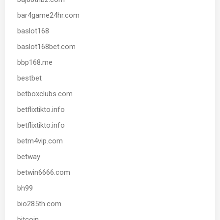
bar4game24hr.com
baslot168
baslot168bet.com
bbp168.me
bestbet
betboxclubs.com
betflixtikto.info
betflixtikto.info
betm4vip.com
betway
betwin6666.com
bh99
bio285th.com
bitcoin