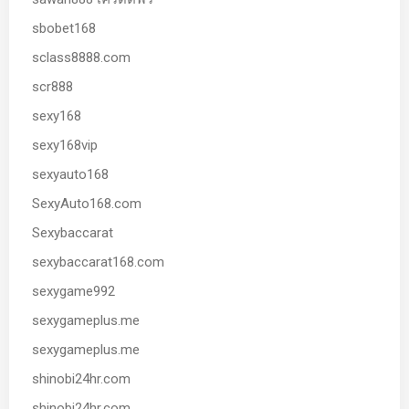
sbobet168
sclass8888.com
scr888
sexy168
sexy168vip
sexyauto168
SexyAuto168.com
Sexybaccarat
sexybaccarat168.com
sexygame992
sexygameplus.me
sexygameplus.me
shinobi24hr.com
shinobi24hr.com