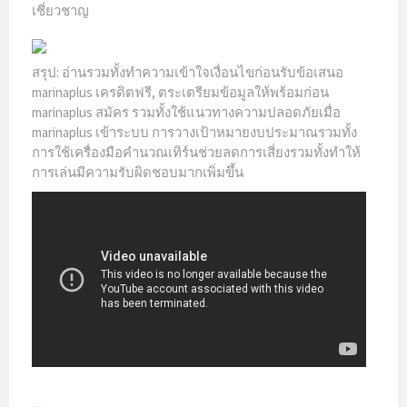
เชี่ยวชาญ
สรุป: อ่านรวมทั้งทำความเข้าใจเงื่อนไขก่อนรับข้อเสนอ
marinaplus เครดิตฟรี, ตระเตรียมข้อมูลให้พร้อมก่อน
marinaplus สมัคร รวมทั้งใช้แนวทางความปลอดภัยเมื่อ
marinaplus เข้าระบบ การวางเป้าหมายงบประมาณรวมทั้ง
การใช้เครื่องมือคำนวณเทิร์นช่วยลดการเสี่ยงรวมทั้งทำให้
การเล่นมีความรับผิดชอบมากเพิ่มขึ้น
…