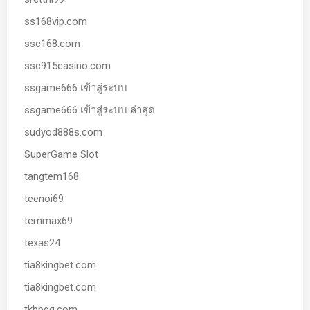
ss168vip.com
ssc168.com
ssc915casino.com
ssgame666 เข้าสู่ระบบ
ssgame666 เข้าสู่ระบบ ล่าสุด
sudyod888s.com
SuperGame Slot
tangtem168
teenoi69
temmax69
texas24
tia8kingbet.com
tia8kingbet.com
tkbpgg.com