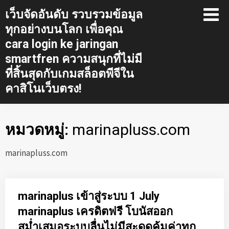
Skip
เว็บจัดอันดับ รวบรวมข้อมูล
to
ทุกอย่างบนโลก เพื่อคุณ
content
cara login ke jaringan
smartfren ความสนุกที่ไม่มี
ที่สิ้นสุดกับเกมสล็อตพีจีใน
คาสิโนเว็บตรง!
หมวดหมู่:
marinapluss.com
marinapluss.com
marinaplus เข้าสู่ระบบ 1 July
marinaplus เครดิตฟรี โบนัสออก
สม่ำเสมอระบบลื่นไม่มีสะดุดคุ้มค่าทุก