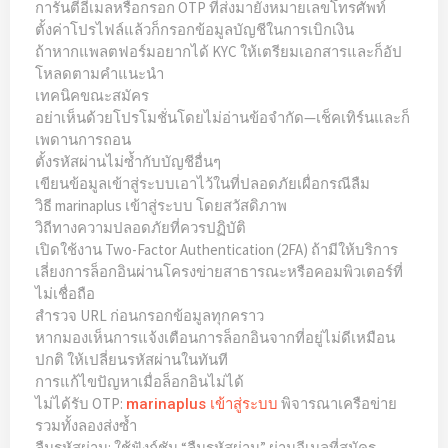
การันตีอีเมลหรือกรอก OTP ที่ส่งมายังหมายเลขโทรศัพท์
ตั้งค่าโปรไฟล์แล้วก็กรอกข้อมูลบัญชีในการเบิกเงิน
ถ้าหากแพลตฟอร์มอยากได้ KYC ให้เตรียมเอกสารและก็อัป
โหลดตามคำแนะนำ
เทคนิคขณะสมัคร
อย่าเห็นด้วยโปรโมชั่นโดยไม่อ่านข้อจำกัด—เช็คเทิร์นและก็
เพดานการถอน
ตั้งรหัสผ่านไม่ซ้ำกับบัญชีอื่นๆ
เขียนข้อมูลเข้าสู่ระบบเอาไว้ในที่ปลอดภัยเผื่อกรณีลืม
วิธี marinaplus เข้าสู่ระบบ โดยสวัสดิภาพ
วิถีทางความปลอดภัยที่ควรปฏิบัติ
เปิดใช้งาน Two-Factor Authentication (2FA) ถ้ามีให้บริการ
เลี่ยงการล็อกอินผ่านโครงข่ายสาธารณะหรือคอมพิวเตอร์ที่
ไม่เชื่อถือ
สำรวจ URL ก่อนกรอกข้อมูลทุกคราว
หากมองเห็นการแจ้งเตือนการล็อกอินจากที่อยู่ไม่ดีเหมือน
ปกติ ให้เปลี่ยนรหัสผ่านในทันที
การแก้ไขปัญหาเมื่อล็อกอินไม่ได้
ไม่ได้รับ OTP:
พิจารณาเครือข่าย
marinaplus เข้าสู่ระบบ
รวมทั้งลองส่งซ้ำ
ลืมรหัสผ่าน: ใช้ฟังก์ชัน “ลืมรหัสผ่าน” ผ่านอีเมลที่สมัคร