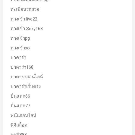
ทะเบียนรถสวย
ทางเข้า live22
ทางเข้า Sexy168
ทางเข้าpg
ทางเข้าxo
บาคาร่า
บาคาร่า168
บาคาร่าออนไลน์
บาคาร่าเว็บตรง
ปั่นแตก66
ปั่นแตก77
พนันออนไลน์
พีจีสล็อต
พุซซี่888