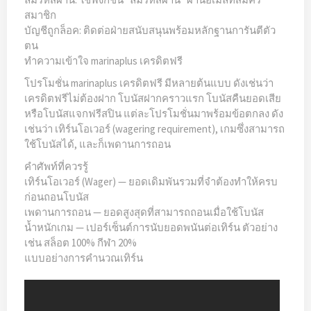
สมาชิก
บัญชีถูกล็อค: ติดต่อฝ่ายสนับสนุนพร้อมหลักฐานการันตีตัว
ตน
ทำความเข้าใจ marinaplus เครดิตฟรี
โปรโมชั่น marinaplus เครดิตฟรี มีหลายต้นแบบ ดังเช่นว่า
เครดิตฟรีไม่ต้องฝาก โบนัสฝากคราวแรก โบนัสคืนยอดเสีย
หรือโบนัสแจกฟรีสปิน แต่ละโปรโมชั่นมาพร้อมข้อตกลง ดัง
เช่นว่า เทิร์นโอเวอร์ (wagering requirement), เกมซึ่งสามารถ
ใช้โบนัสได้, และก็เพดานการถอน
คำศัพท์ที่ควรรู้
เทิร์นโอเวอร์ (Wager) — ยอดเดิมพันรวมที่จำต้องทำให้ครบ
ก่อนถอนโบนัส
เพดานการถอน — ยอดสูงสุดที่สามารถถอนเมื่อใช้โบนัส
น้ำหนักเกม — เปอร์เซ็นต์การนับยอดพนันต่อเทิร์น ตัวอย่าง
เช่น สล็อต 100% กีฬา 20%
แบบอย่างการคำนวณเทิร์น