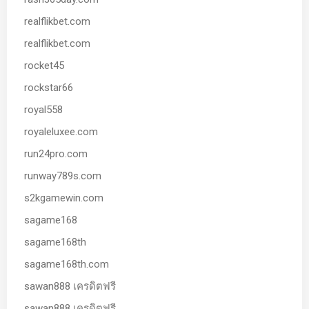
realflikbet.com
realflikbet.com
rocket45
rockstar66
royal558
royaleluxee.com
run24pro.com
runway789s.com
s2kgamewin.com
sagame168
sagame168th
sagame168th.com
sawan888 เครดิตฟรี
sawan888 เครดิตฟรี