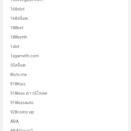
168slot
168สล็อต
188bet
188betth
1xbit
1xgameth.com
55สล็อต
8lots.me
918Kiss
918kiss ดาวน์โหลด
918kissauto
928coins.vip
ABA
ABAGroup2