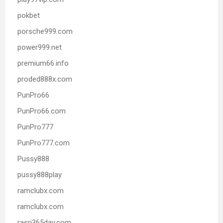
pokbet
porsche999.com
power999.net
premium66.info
proded888x.com
PunPro66
PunPro66.com
PunPro777
PunPro777.com
Pussy888
pussy888play
ramclubx.com
ramclubx.com
rasri365day.com