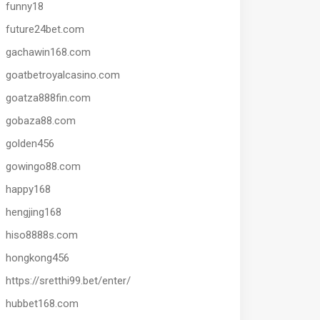
funny18
future24bet.com
gachawin168.com
goatbetroyalcasino.com
goatza888fin.com
gobaza88.com
golden456
gowingo88.com
happy168
hengjing168
hiso8888s.com
hongkong456
https://sretthi99.bet/enter/
hubbet168.com