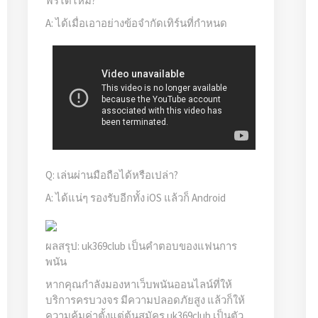
ฟรีได้ไหม?
A: ได้เมื่อเอาอย่างข้อจำกัดเทิร์นที่กำหนด
Q: เล่นผ่านมือถือได้หรือเปล่า?
A: ได้แน่ๆ รองรับอีกทั้ง iOS แล้วก็ Android
ผลสรุป: uk369club เป็นคำตอบของแฟนการ
พนัน
หากคุณกำลังมองหาเว็บพนันออนไลน์ที่ให้
บริการครบวงจร มีความปลอดภัยสูง แล้วก็ให้
ความคุ้มค่าตั้งแต่ต้นสมัคร uk369club เป็นตัว