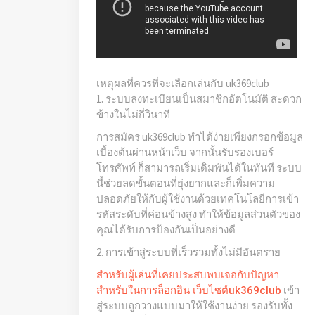
เหตุผลที่ควรที่จะเลือกเล่นกับ uk369club
1. ระบบลงทะเบียนเป็นสมาชิกอัตโนมัติ สะดวก
ข้างในไม่กี่วินาที
การสมัคร uk369club ทำได้ง่ายเพียงกรอกข้อมูล
เบื้องต้นผ่านหน้าเว็บ จากนั้นรับรองเบอร์
โทรศัพท์ ก็สามารถเริ่มเดิมพันได้ในทันที ระบบ
นี้ช่วยลดขั้นตอนที่ยุ่งยากและก็เพิ่มความ
ปลอดภัยให้กับผู้ใช้งานด้วยเทคโนโลยีการเข้า
รหัสระดับที่ค่อนข้างสูง ทำให้ข้อมูลส่วนตัวของ
คุณได้รับการป้องกันเป็นอย่างดี
2. การเข้าสู่ระบบที่เร็วรวมทั้งไม่มีอันตราย
สำหรับผู้เล่นที่เคยประสบพบเจอกับปัญหา
เข้า
สำหรับในการล็อกอิน เว็บไซต์
uk369club
สู่ระบบถูกวางแบบมาให้ใช้งานง่าย รองรับทั้ง