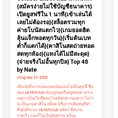
{สมัครง่ายไม่ใช้บัญชีธนาคาร}
เปิดยูสฟรีใน 1 นาที{เข้าเล่นได้
เลยไม่ต้องรอ}{สล็อตรวมทุก
ค่ายโบนัสแตกไว}{เกมยอดฮิต
ลุ้นแจ็กพอตทุกวัน}{เริ่มต้นเบท
ต่ำก็แตกได้}{คาสิโนสดถ่ายทอด
สดทุกห้อง}{แทงได้ไม่มีสะดุด}
{จ่ายจริงไม่อั้นทุกบิล} Top 48
by Nate
กรกฎาคม 27, 2025
เมื่อเอ๋ยถึงการเล่นเกมพนันออนไลน์ในยุคนี้ ชื่อ
ของ uk369club ชอบถูกพูดถึงอยู่ตลอด เพราะ
เหตุว่าเป็นเว็บที่ตอบโจทย์ทุกความอยาก ไม่ว่า
จะเป็นเกมคาสิโน สล็อต หรือการเดิมพันกีฬา
ทั้งยังมีระบบ uk369club สมัคร ที่สบาย
รวดเร็ว และก็ไม่เป็นอันตราย พร้อม