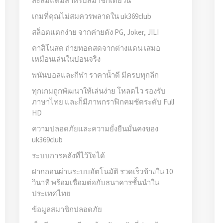
สะสมแต้มสำหรับสมาชิกเดี๋ยวนี้
เกมที่คุณไม่สมควรพลาดใน uk369club
สล็อตแตกง่าย จากค่ายดัง PG, Joker, JILI
คาสิโนสด ถ่ายทอดสดจากต่างแดน เสมอ
เหมือนเล่นในบ่อนจริง
พนันบอลและกีฬา ราคาน้ำดี มีครบทุกลีก
ทุกเกมถูกพัฒนาให้เล่นง่าย โหลดไว รองรับ
ภาษาไทย และก็มีภาพกราฟิกคมชัดระดับ Full
HD
ความปลอดภัยและความยั่งยืนมั่นคงของ
uk369club
ระบบการคลังที่ไว้ใจได้
ฝากถอนผ่านระบบอัตโนมัติ รวดเร็วข้างใน 10
วินาที พร้อมเชื่อมต่อกับธนาคารชั้นนำใน
ประเทศไทย
ข้อมูลสมาชิกปลอดภัย