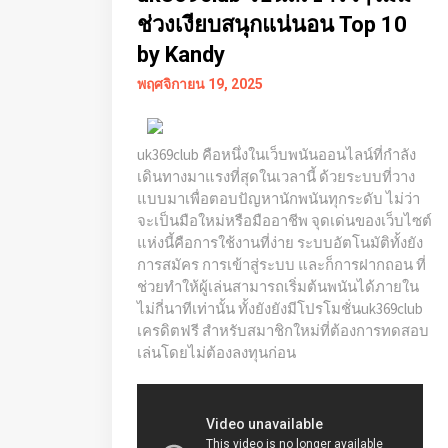
ช่วงเงียบสนุกแน่นอน Top 10
by Kandy
พฤศจิกายน 19, 2025
uk369club คือหนึ่งในเว็บพนันออนไลน์ที่กำลัง
เดินทางมาแรงที่สุดในเวลานี้ ด้วยระบบที่วาง
แบบมาเพื่อตอบปัญหานักพนันทุกระดับ ไม่ว่า
จะเป็นมือใหม่หรือมืออาชีพ จุดเด่นของเว็บไซต์
แห่งนี้คือการใช้งานที่ง่าย ระบบอัตโนมัติทั้งยัง
การสมัคร การเข้าสู่ระบบ และก็การฝากถอน ที่
ช่วยทำให้ผู้เล่นสามารถเริ่มต้นพนันได้ภายใน
ไม่กี่นาทีเท่านั้น ทั้งยังยังมีโปรโมชั่นuk369club
เครดิตฟรี สำหรับสมาชิกใหม่ที่ต้องการทดสอบ
เล่นโดยไม่ต้องลงทุนก่อน