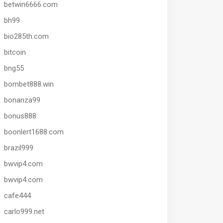
betwin6666.com
bh99
bio285th.com
bitcoin
bng55
bombet888.win
bonanza99
bonus888
boonlert1688.com
brazil999
bwvip4.com
bwvip4.com
cafe444
carlo999.net