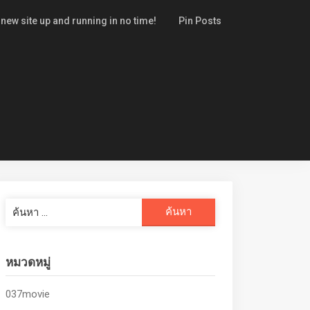
 new site up and running in no time!
Pin Posts
ค้นหา
สำหรับ:
หมวดหมู่
037movie