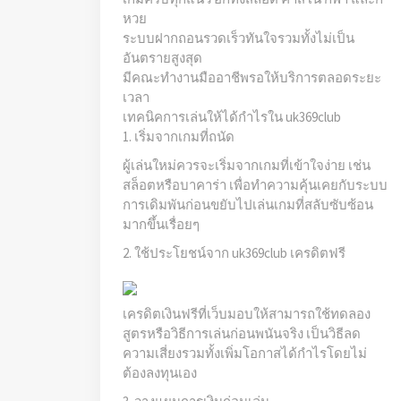
หวย
ระบบฝากถอนรวดเร็วทันใจรวมทั้งไม่เป็น
อันตรายสูงสุด
มีคณะทำงานมืออาชีพรอให้บริการตลอดระยะ
เวลา
เทคนิคการเล่นให้ได้กำไรใน uk369club
1. เริ่มจากเกมที่ถนัด
ผู้เล่นใหม่ควรจะเริ่มจากเกมที่เข้าใจง่าย เช่น
สล็อตหรือบาคาร่า เพื่อทำความคุ้นเคยกับระบบ
การเดิมพันก่อนขยับไปเล่นเกมที่สลับซับซ้อน
มากขึ้นเรื่อยๆ
2. ใช้ประโยชน์จาก uk369club เครดิตฟรี
เครดิตเงินฟรีที่เว็บมอบให้สามารถใช้ทดลอง
สูตรหรือวิธีการเล่นก่อนพนันจริง เป็นวิธีลด
ความเสี่ยงรวมทั้งเพิ่มโอกาสได้กำไรโดยไม่
ต้องลงทุนเอง