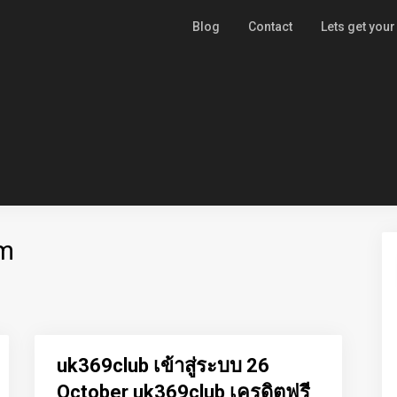
Blog
Contact
Lets get your
om
uk369club เข้าสู่ระบบ 26
October uk369club เครดิตฟรี