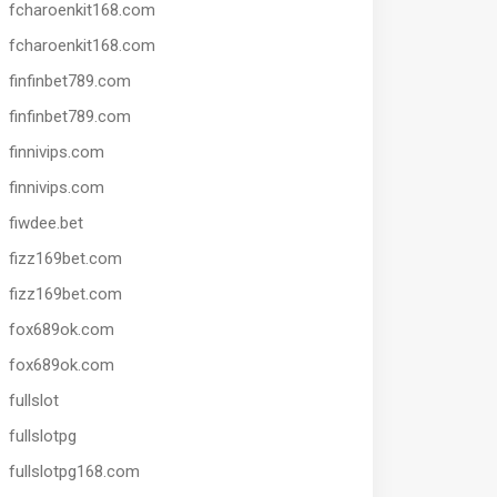
fcharoenkit168.com
fcharoenkit168.com
finfinbet789.com
finfinbet789.com
finnivips.com
finnivips.com
fiwdee.bet
fizz169bet.com
fizz169bet.com
fox689ok.com
fox689ok.com
fullslot
fullslotpg
fullslotpg168.com