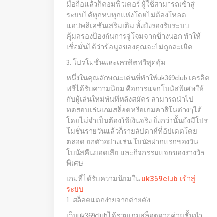
มือถือแล้วก็คอมพิวเตอร์ ผู้ใช้สามารถเข้าสู่
ระบบได้ทุกหนทุกแห่งโดยไม่ต้องโหลด
แอปพลิเคชันเสริมเติม ทั้งยังรองรับระบบ
คุ้มครองป้องกันการจู่โจมจากข้างนอก ทำให้
เชื่อมั่นได้ว่าข้อมูลของคุณจะไม่ถูกละเมิด
3. โปรโมชั่นและเครดิตฟรีสุดคุ้ม
หนึ่งในคุณลักษณะเด่นที่ทำให้uk369club เครดิต
ฟรีได้รับความนิยม คือการแจกโบนัสพิเศษให้
กับผู้เล่นใหม่ทันทีหลังสมัคร สามารถนำไป
ทดสอบเล่นเกมสล็อตหรือเกมคาสิโนต่างๆได้
โดยไม่จำเป็นต้องใช้เงินจริง ยิ่งกว่านั้นยังมีโปร
โมชั่นรายวันแล้วก็รายสัปดาห์ที่อัปเดตโดย
ตลอด ยกตัวอย่างเช่น โบนัสฝากแรกของวัน
โบนัสคืนยอดเสีย และกิจกรรมแจกของรางวัล
พิเศษ
เกมที่ได้รับความนิยมใน
uk369club เข้าสู่
ระบบ
1. สล็อตแตกง่ายจากค่ายดัง
เว็บuk369clubได้รวมเกมสล็อตจากค่ายชั้นนำ