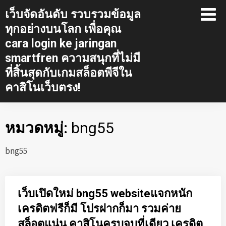
Skip
เว็บจัดอันดับ รวบรวมข้อมูล
to
ทุกอย่างบนโลก เพื่อคุณ
content
cara login ke jaringan
smartfren ความสนุกที่ไม่มี
ที่สิ้นสุดกับเกมสล็อตพีจีใน
คาสิโนเว็บตรง!
หมวดหมู่:
bng55
bng55
เว็บเปิดใหม่ bng55 websiteแจกหนัก
เครดิตฟรีก็มี โปรฝากก็มา รวมค่าย
สล็อตแน่น คาสิโนครบจบที่เดียว เครดิต