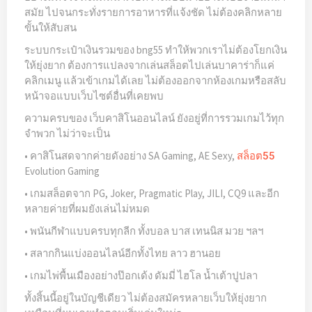
สมัย ไปจนกระทั่งรายการอาหารที่แจ้งชัด ไม่ต้องคลิกหลาย
ขั้นให้สับสน
ระบบกระเป๋าเงินรวมของ bng55 ทำให้พวกเราไม่ต้องโยกเงิน
ให้ยุ่งยาก ต้องการแปลงจากเล่นสล็อตไปเล่นบาคาร่าก็แค่
คลิกเมนู แล้วเข้าเกมได้เลย ไม่ต้องออกจากห้องเกมหรือสลับ
หน้าจอแบบเว็บไซต์อื่นที่เคยพบ
ความครบของ เว็บคาสิโนออนไลน์ ยังอยู่ที่การรวมเกมไว้ทุก
จำพวก ไม่ว่าจะเป็น
• คาสิโนสดจากค่ายดังอย่าง SA Gaming, AE Sexy,
สล็อต55
Evolution Gaming
• เกมสล็อตจาก PG, Joker, Pragmatic Play, JILI, CQ9 และอีก
หลายค่ายที่ผมยังเล่นไม่หมด
• พนันกีฬาแบบครบทุกลีก ทั้งบอล บาส เทนนิส มวย ฯลฯ
• สลากกินแบ่งออนไลน์อีกทั้งไทย ลาว ฮานอย
• เกมไพ่พื้นเมืองอย่างป๊อกเด้ง ดัมมี่ ไฮโล น้ำเต้าปูปลา
ทั้งสิ้นนี้อยู่ในบัญชีเดียว ไม่ต้องสมัครหลายเว็บให้ยุ่งยาก