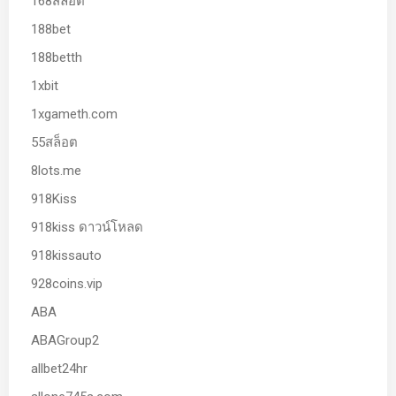
168สล็อต
188bet
188betth
1xbit
1xgameth.com
55สล็อต
8lots.me
918Kiss
918kiss ดาวน์โหลด
918kissauto
928coins.vip
ABA
ABAGroup2
allbet24hr