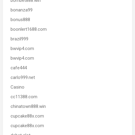
bombet888.win
bonanza99
bonus888
boonlert1688.com
brazil999
bwvip4.com
bwvip4.com
cafe444
carlo999.net
Casino
cc11388.com
chinatown888.win
cupcake88x.com
cupcake88x.com