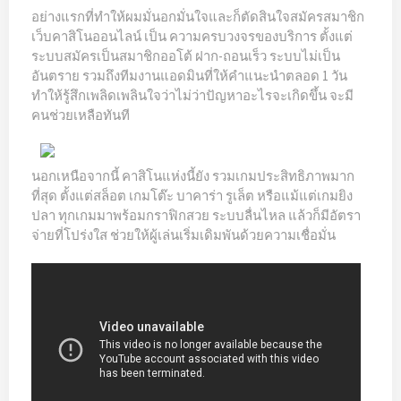
อย่างแรกที่ทำให้ผมมั่นอกมั่นใจและก็ตัดสินใจสมัครสมาชิก
เว็บคาสิโนออนไลน์ เป็น ความครบวงจรของบริการ ตั้งแต่
ระบบสมัครเป็นสมาชิกออโต้ ฝาก-ถอนเร็ว ระบบไม่เป็น
อันตราย รวมถึงทีมงานแอดมินที่ให้คำแนะนำตลอด 1 วัน
ทำให้รู้สึกเพลิดเพลินใจว่าไม่ว่าปัญหาอะไรจะเกิดขึ้น จะมี
คนช่วยเหลือทันที
นอกเหนือจากนี้ คาสิโนแห่งนี้ยัง รวมเกมประสิทธิภาพมาก
ที่สุด ตั้งแต่สล็อต เกมโต๊ะ บาคาร่า รูเล็ต หรือแม้แต่เกมยิง
ปลา ทุกเกมมาพร้อมกราฟิกสวย ระบบลื่นไหล แล้วก็มีอัตรา
จ่ายที่โปร่งใส ช่วยให้ผู้เล่นเริ่มเดิมพันด้วยความเชื่อมั่น