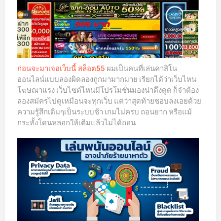
ผมเป็นคนที่เล่นคาสิโน
ก่อนจะมาเจอเว็บนี้
สล็อต55
ออนไลน์แบบลองผิดลองถูกมามากมาย เรียกได้ว่าเว็บไหน
โฆษณาแรง เว็บไซต์ไหนมีโปรโมชั่นมองน่าดึงดูด ก็จำต้อง
ลองสมัครไปดูเหมือนจะทุกเว็บ แต่ว่าสุดท้ายชอบลงเอยด้วย
ความรู้สึกเดิมๆเป็นระบบช้า เกมไม่ครบ ถอนยาก หรือแม้
กระทั้งโดนหลอกให้เติมแล้วไม่ได้ถอน