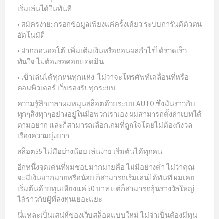
เริ่มเล่นได้ในทันที
• สมัครง่าย: กรอกข้อมูลเพียงแค่ครั้งเดียว ระบบการันตีตัวตน
อัตโนมัติ
• ฝากถอนออโต้: เพิ่มเติมเงินหรือถอนผลกำไรได้รวดเร็ว
ทันใจ ไม่ต้องรอคอยแอดมิน
• เข้าเล่นได้ทุกหนทุกแห่ง: ไม่ว่าจะโทรศัพท์เคลื่อนที่หรือ
คอมพิวเตอร์ เว็บรองรับทุกระบบ
ความรู้สึกเวลาผมหมุนสล็อตด้วยระบบ AUTO ซึ่งมันราวกับ
ทุกๆสิ่งทุกๆอย่างอยู่ในมือพวกเราเอง ผมสามารถตั้งค่าเบทได้
ตามอยาก และก็สามารถเลือกเกมที่ถูกใจโดยไม่ต้องกังวล
เรื่องความยุ่งยาก
สล็อต55 ไม่มีอย่างน้อย เล่นง่าย เริ่มต้นได้ทุกคน
อีกหนึ่งจุดเด่นที่ผมชอบมากมายคือ ไม่มีอย่างต่ำ ไม่ว่าคุณ
จะมีเงินมากมายหรือน้อย ก็สามารถเริ่มเล่นได้ทันที ผมเคย
เริ่มต้นด้วยทุนเพียงแค่ 50 บาท แต่ก็สามารถลุ้นรางวัลใหญ่
ได้ราวกับผู้ที่ลงทุนเยอะแยะ
นี่แหละเป็นเสน่ห์ของเว็บสล็อตแบบใหม่ ไม่จำเป็นต้องมีทุน