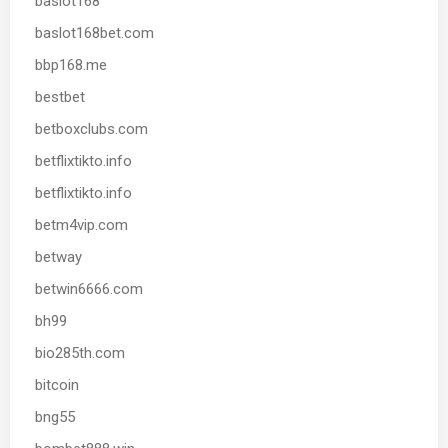
baslot168
baslot168bet.com
bbp168.me
bestbet
betboxclubs.com
betflixtikto.info
betflixtikto.info
betm4vip.com
betway
betwin6666.com
bh99
bio285th.com
bitcoin
bng55