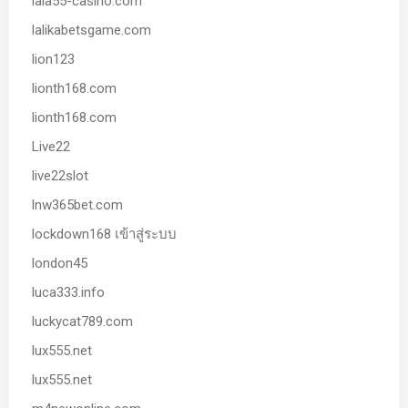
lala55-casino.com
lalikabetsgame.com
lion123
lionth168.com
lionth168.com
Live22
live22slot
lnw365bet.com
lockdown168 เข้าสู่ระบบ
london45
luca333.info
luckycat789.com
lux555.net
lux555.net