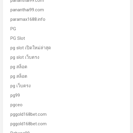
pananthai99.com
pananthai99.com
paramax1688.info
PG
PG Slot
pg slot เปิดใหม่ล่าสุด
pg slot เว็บตรง
pg สล็อต
pg สล็อต
pg เว็บตรง
pg99
pgceo
pggold168bet.com
pggold168bet.com