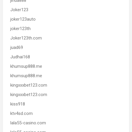
jinda888
Joker123
joker123auto
joker123th
Joker123th.com
juad69
Judhai168
khumsup888.me
khumsup888.me
kingxxxbet123.com
kingxxxbet123.com
kiss918
ktv4sd.com
lala55-casino.com