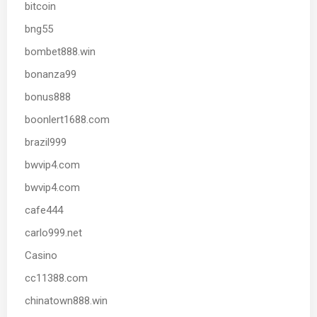
bitcoin
bng55
bombet888.win
bonanza99
bonus888
boonlert1688.com
brazil999
bwvip4.com
bwvip4.com
cafe444
carlo999.net
Casino
cc11388.com
chinatown888.win