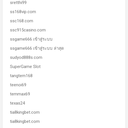
sretthi99
ss168vip.com
ssc168.com
ssc915casino.com
ssgame666 เข้าสู่ระบบ
ssgame666 เข้าสู่ระบบ ล่าสุด
sudyod888s.com
SuperGame Slot
tangtem168
teenoi69
temmax69
texas24
tia8kingbet.com
tia8kingbet.com