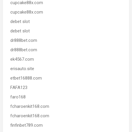
cupcake88x.com
cupcake88x.com
debet slot
debet slot
dr888bet.com
dr888bet.com
ek4567.com
erisauto.site
etbet16888.com
FAFA123
faro168
fcharoenkit168.com
fcharoenkit168.com
finfinbet789.com