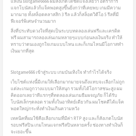
แห่งนี้ slotgame6666 ผมสังเกตได้ชัดแจ้งเลยว่า อัตราการ
แจกโบนัสแล้วก็แจ็คพอตสูงขึ้นยิ่งกว่าที่เคยพบ เกมมีความ
มากมาย ทั้งสล็อตคลาสสิก 3 รีล แล้วก็สล็อตวิดีโอ 5 รีลที่มี
ฟีเจอร์พิเศษจำนวนมาก
สิ่งที่ประทับดวงใจที่สุดเป็นระบบทดลองเล่นฟรีและเครดิต
ฟรี ผมสามารถลองเล่นเกมหลายๆแบบก่อนลงเงินจริง ทำให้
ทราบว่าตนเองถูกใจเกมแบบไหน และก็เกมไหนมีโอกาสทำ
เงินมากที่สุด
Slotgame666 เข้าสู่ระบบ เกมบันเทิงใจ ทำกำไรได้จริง
เว็บไซต์แห่งนี้มีเกมให้เลือกมากมายจนถึงแทบจะเลือกไม่ถูก
แต่ละเกมถูกวางแบบมาให้สนุก รวมทั้งได้โอกาสชนะสูง ผม
คิดออกเลยว่าทีแรกๆที่ทดลองเล่นเกมธีมผจญภัย ก็ได้รับ
โบนัสเล็กๆตลอด รวมทั้งในอาทิตย์เดียวกัน ผมโชคดีได้แจ็ค
พอตใหญ่กระทั่งทำเงินเกินความหวัง
เทคนิคที่ผมใช้คือเลือกเกมที่มีค่า RTP สูง และก็สังเกตโบนัส
รอบฟรีสปิน เกมไหนแจกฟรีสปินหลายครั้ง ช่องทางทำเงินก็
จะเยอะขึ้น