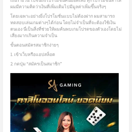
เงินรายวัน ไปจนถึงโปรโมชั่นคืนยอดเสีย ทุกโปรโมชั่นทำให้
ผมมีความคิดว่าเงินที่เพิ่มเติมไปมีมูลค่าเพิ่มขึ้นจริงๆ
โดยเฉพาะอย่างยิ่งโปรโมชั่นแบบไม่ต้องฝาก ผมสามารถ
ทดสอบเล่นเกมต่างๆได้ก่อน โดยไม่จำเป็นที่จะต้องใช้เงิน
ตนเอง นี่เป็นสิ่งที่ช่วยให้ผมค้นพบเกมโปรดของตัวเองโดยไม่
เสี่ยงมากเกินความจำเป็น
ขั้นตอนสมัครสมาชิกง่ายๆ
1. เข้าเว็บหรือแอปสล็อต
2. กดปุ่ม “สมัครเป็นสมาชิก”