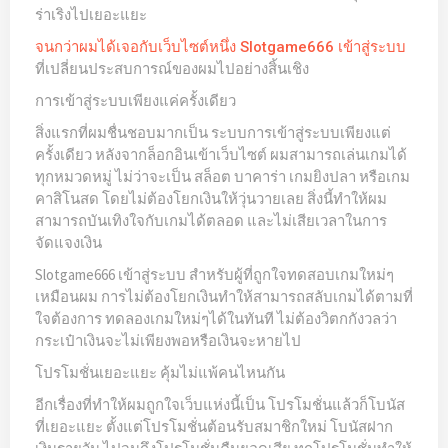
ร่าเริงไปเยอะแยะ
จนกว่าผมได้เจอกับเว็บไซต์หนึ่ง
Slotgame666 เข้าสู่ระบบ
ที่เปลี่ยนประสบการณ์ของผมไปอย่างสิ้นเชิง
การเข้าสู่ระบบเพียงแค่ครั้งเดียว
สิ่งแรกที่ผมชื่นชอบมากเป็น ระบบการเข้าสู่ระบบเพียงแต่
ครั้งเดียว หลังจากล็อกอินเข้าเว็บไซต์ ผมสามารถเล่นเกมได้
ทุกหมวดหมู่ ไม่ว่าจะเป็น สล็อต บาคาร่า เกมยิงปลา หรือเกม
คาสิโนสด โดยไม่ต้องโยกเงินให้วุ่นวายเลย สิ่งนี้ทำให้ผม
สามารถบันเทิงใจกับเกมได้ตลอด และไม่เสียเวลาในการ
จัดแจงเงิน
Slotgame666 เข้าสู่ระบบ สำหรับผู้ที่ถูกใจทดสอบเกมใหม่ๆ
เหมือนผม การไม่ต้องโยกเงินทำให้สามารถสลับเกมได้ตามที่
ใจต้องการ ทดลองเกมใหม่ๆได้ในทันที ไม่ต้องวิตกกังวลว่า
กระเป๋าเงินจะไม่เพียงพอหรือเงินจะหายไป
โปรโมชั่นเยอะแยะ คุ้มไม่แพ้คนไหนกัน
อีกเรื่องที่ทำให้ผมถูกใจเว็บแห่งนี้เป็น โปรโมชั่นแล้วก็โบนัส
ที่เยอะแยะ ตั้งแต่โปรโมชั่นต้อนรับสมาชิกใหม่ โบนัสฝาก