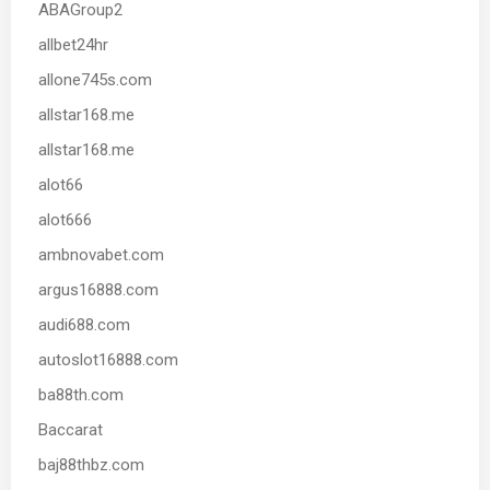
ABAGroup2
allbet24hr
allone745s.com
allstar168.me
allstar168.me
alot66
alot666
ambnovabet.com
argus16888.com
audi688.com
autoslot16888.com
ba88th.com
Baccarat
baj88thbz.com