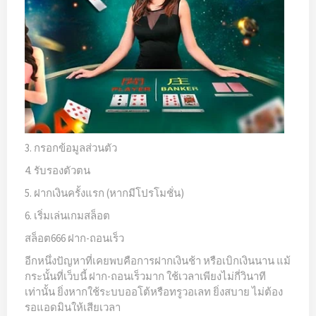
3. กรอกข้อมูลส่วนตัว
4. รับรองตัวตน
5. ฝากเงินครั้งแรก (หากมีโปรโมชั่น)
6. เริ่มเล่นเกมสล็อต
สล็อต666 ฝาก-ถอนเร็ว
อีกหนึ่งปัญหาที่เคยพบคือการฝากเงินช้า หรือเบิกเงินนาน แม้
กระนั้นที่เว็บนี้ ฝาก-ถอนเร็วมาก ใช้เวลาเพียงไม่กี่วินาที
เท่านั้น ยิ่งหากใช้ระบบออโต้หรือทรูวอเลท ยิ่งสบาย ไม่ต้อง
รอแอดมินให้เสียเวลา