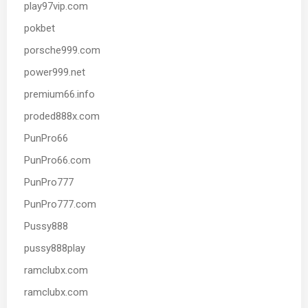
play97vip.com
pokbet
porsche999.com
power999.net
premium66.info
proded888x.com
PunPro66
PunPro66.com
PunPro777
PunPro777.com
Pussy888
pussy888play
ramclubx.com
ramclubx.com