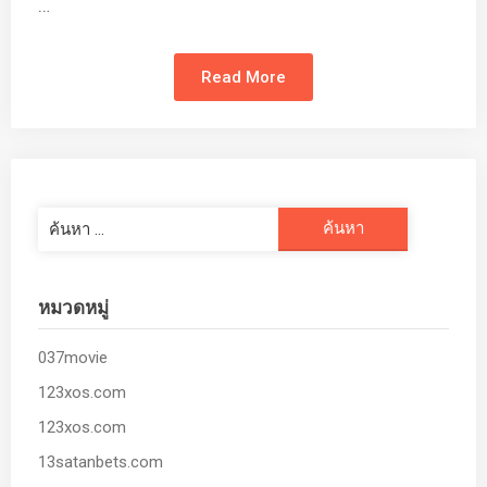
…
Read More
ค้นหา
สำหรับ:
หมวดหมู่
037movie
123xos.com
123xos.com
13satanbets.com