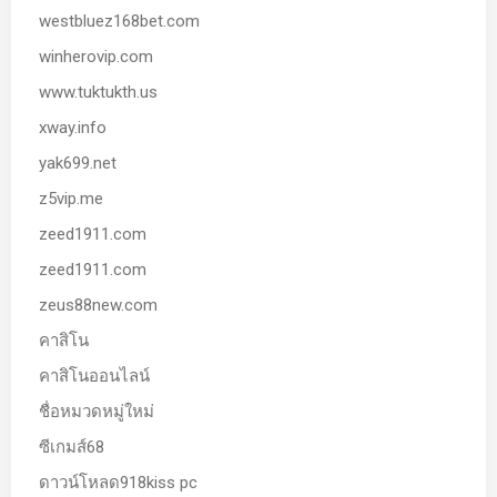
westbluez168bet.com
winherovip.com
www.tuktukth.us
xway.info
yak699.net
z5vip.me
zeed1911.com
zeed1911.com
zeus88new.com
คาสิโน
คาสิโนออนไลน์
ชื่อหมวดหมู่ใหม่
ซีเกมส์68
ดาวน์โหลด918kiss pc