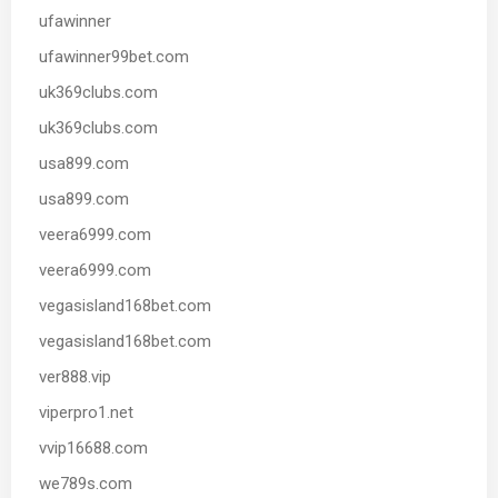
ufawinner
ufawinner99bet.com
uk369clubs.com
uk369clubs.com
usa899.com
usa899.com
veera6999.com
veera6999.com
vegasisland168bet.com
vegasisland168bet.com
ver888.vip
viperpro1.net
vvip16688.com
we789s.com