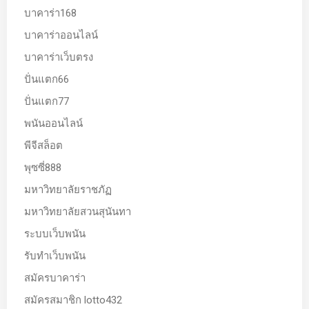
บาคาร่า168
บาคาร่าออนไลน์
บาคาร่าเว็บตรง
ปั่นแตก66
ปั่นแตก77
พนันออนไลน์
พีจีสล็อต
พุซซี่888
มหาวิทยาลัยราชภัฏ
มหาวิทยาลัยสวนสุนันทา
ระบบเว็บพนัน
รับทำเว็บพนัน
สมัครบาคาร่า
สมัครสมาชิก lotto432