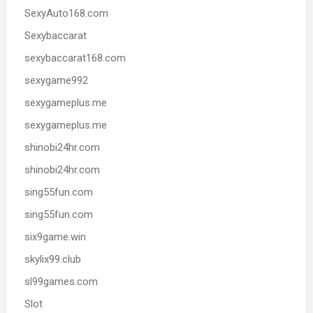
SexyAuto168.com
Sexybaccarat
sexybaccarat168.com
sexygame992
sexygameplus.me
sexygameplus.me
shinobi24hr.com
shinobi24hr.com
sing55fun.com
sing55fun.com
six9game.win
skylix99.club
sl99games.com
Slot