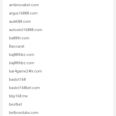
ambnovabet.com
argus16888.com
audi688.com
autoslot16888.com
ba88th.com
Baccarat
baj88thbz.com
baj88thbz.com
bar4game24hr.com
baslot168
baslot168bet.com
bbp168.me
bestbet
betboxclubs.com