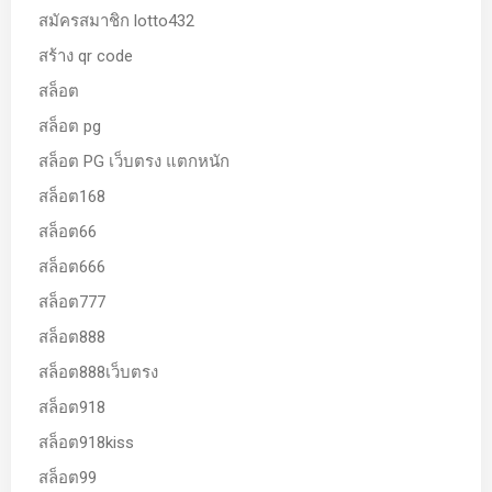
สมัครสมาชิก lotto432
สร้าง qr code
สล็อต
สล็อต pg
สล็อต PG เว็บตรง แตกหนัก
สล็อต168
สล็อต66
สล็อต666
สล็อต777
สล็อต888
สล็อต888เว็บตรง
สล็อต918
สล็อต918kiss
สล็อต99