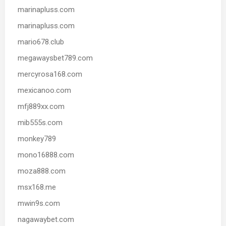
marinapluss.com
marinapluss.com
mario678.club
megawaysbet789.com
mercyrosa168.com
mexicanoo.com
mfj889xx.com
mib555s.com
monkey789
mono16888.com
moza888.com
msx168.me
mwin9s.com
nagawaybet.com