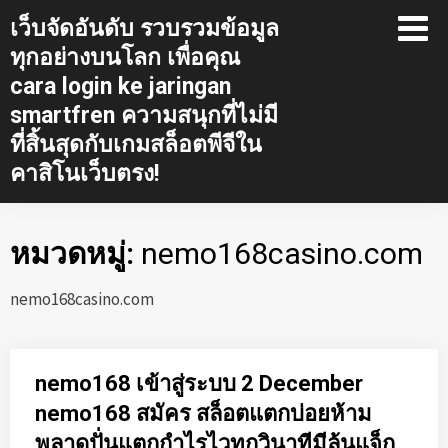
Skip
เว็บจัดอันดับ รวบรวมข้อมูล
to
ทุกอย่างบนโลก เพื่อคุณ
content
cara login ke jaringan
smartfren ความสนุกที่ไม่มี
ที่สิ้นสุดกับเกมสล็อตพีจีใน
คาสิโนเว็บตรง!
หมวดหมู่:
nemo168casino.com
nemo168casino.com
nemo168 เข้าสู่ระบบ 2 December
nemo168 สมัคร สล็อตแตกบ่อยห้าม
พลาดปั่นแตกกำไรไวทุกวินาทีมีลุ้นแจ็ก