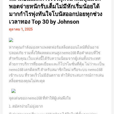
พอตจ่ายหนักรับเต็มไม่มีหักเริ่มน้อยได้
มากกำไรพุ่งทันใจโบนัสออกบ่อยทุกช่วง
เวลาทอง Top 30 by Johnson
ตุลาคม 1, 2025
หากคุณกำลังมองหาแพลตฟอร์มสล็อตออนไลน์ที่มั่นอาจ
ปลอดภัย รวมทั้งให้ผลทดแทนสูง nemo168 คือคำตอบที่ใช่
สำหรับคุณ เว็บแห่งนี้ได้รับความนิยมจากผู้เล่นทั้งประเทศ
ด้วยการบริการที่ยอดเยี่ยมและก็โปรโมชั่นที่คุ้ม ไม่ว่าจะเป็น
nemo168 เครดิตฟรี สำหรับสมาชิกใหม่ หรือระบบ nemo168
เข้าระบบ ที่รวดเร็วไม่มีอันตราย ทำให้ประสบการณ์การเล่น
สล็อตของคุณไม่สะดุด
จุดเด่นของ nemo168 ที่ทำให้ผู้เล่นพึงใจ
1. สมัครง่ายไม่ยุ่งยาก