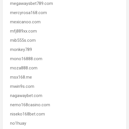
megawaysbet789.com
mercyrosa168.com
mexicanoo.com
mfj889xx.com
mib555s.com
monkey789
mono16888.com
moza888.com
msx168.me
mwin9s.com
nagawaybet.com
nemo168casino.com
niseko168bet.com
no1huay