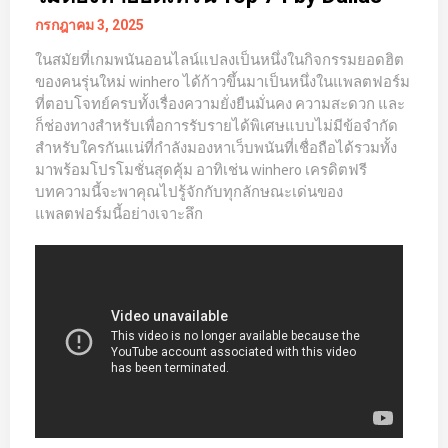
กรกฎาคม 3, 2025
ในสมัยที่เกมพนันออนไลน์แปลงเป็นหนึ่งในกิจกรรมยอดฮิต
ของคนรุ่นใหม่ winhero ได้ก้าวขึ้นมาเป็นหนึ่งในแพลตฟอร์ม
ที่ตอบโจทย์ครบทั้งเรื่องความยั่งยืนมั่นคง ความสะดวก และ
ก็ช่องทางสำหรับเพื่อการรับรายได้พิเศษแบบไม่มีข้อจำกัด
สำหรับใครกันแน่ที่กำลังมองหาเว็บพนันที่เชื่อถือได้รวมทั้ง
มาพร้อมโปรโมชั่นสุดคุ้ม อาทิเช่น winhero เครดิตฟรี
บทความนี้จะพาคุณไปรู้จักกับทุกลักษณะเด่นของ
แพลตฟอร์มนี้อย่างเจาะลึก