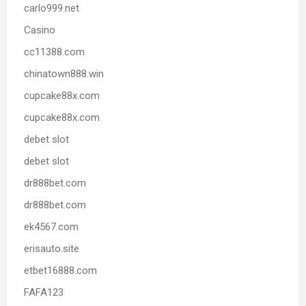
carlo999.net
Casino
cc11388.com
chinatown888.win
cupcake88x.com
cupcake88x.com
debet slot
debet slot
dr888bet.com
dr888bet.com
ek4567.com
erisauto.site
etbet16888.com
FAFA123