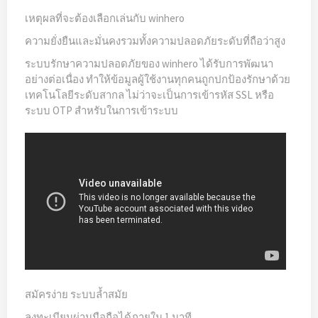
เหตุผลที่จะต้องเลือกเล่นกับ winhero
ความยั่งยืนและมั่นคงรวมทั้งความปลอดภัยระดับที่ถือว่าสูง
ระบบรักษาความปลอดภัยของ winhero ได้รับการพัฒนา
อย่างต่อเนื่อง ทำให้ข้อมูลผู้ใช้งานทุกคนถูกปกป้องรักษาด้วย
เทคโนโลยีระดับสากล ไม่ว่าจะเป็นการเข้ารหัส SSL หรือ
ระบบ OTP สำหรับในการเข้าระบบ
สมัครง่าย ระบบล้ำสมัย
ลงทะเบียนผ่านมือถือได้ภายใน 1 นาที