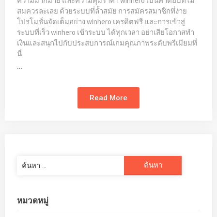
ความมากมาย และความคุ้มราคา winhero เป็นคำตอบที่ไม่
สมควรละเลย ด้วยระบบที่ล้ำสมัย การสมัครสมาชิกที่ง่าย
โปรโมชั่นจัดเต็มอย่าง winhero เครดิตฟรี และการเข้าสู่
ระบบที่เร็ว winhero เข้าระบบ ได้ทุกเวลา อย่าเสียโอกาสทำ
เงินและสนุกไปกับประสบการณ์เกมคุณภาพระดับพรีเมียมที่
นี่
…
Read More
ค้นหา
สำหรับ:
หมวดหมู่