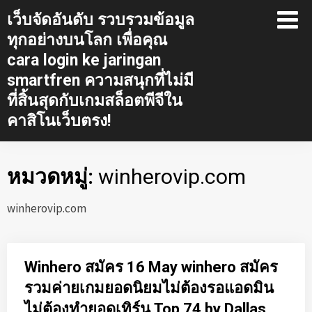
Skip
เว็บจัดอันดับ รวบรวมข้อมูล
to
ทุกอย่างบนโลก เพื่อคุณ
content
cara login ke jaringan
smartfren ความสนุกที่ไม่มี
ที่สิ้นสุดกับเกมสล็อตพีจีใน
คาสิโนเว็บตรง!
หมวดหมู่:
winherovip.com
winherovip.com
Winhero สมัคร 16 May winhero สมัคร
รวมค่ายเกมยอดนิยมไม่ต้องรอแอดมิน
ไม่ต้องทำยอดเทิร์น Top 74 by Dallas