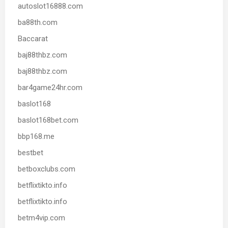
autoslot16888.com
ba88th.com
Baccarat
baj88thbz.com
baj88thbz.com
bar4game24hr.com
baslot168
baslot168bet.com
bbp168.me
bestbet
betboxclubs.com
betflixtikto.info
betflixtikto.info
betm4vip.com