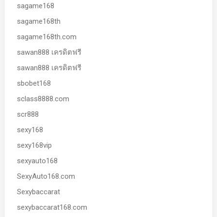
sagame168
sagame168th
sagame168th.com
sawan888 เครดิตฟรี
sawan888 เครดิตฟรี
sbobet168
sclass8888.com
scr888
sexy168
sexy168vip
sexyauto168
SexyAuto168.com
Sexybaccarat
sexybaccarat168.com