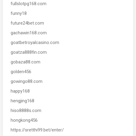
fullslotpg168.com
funny18
future24bet.com
gachawin168.com
goatbetroyalcasino.com
goatza888fin.com
gobaza88.com
golden456
gowingo88.com
happy168
hengjing168
hiso8888s.com
hongkong456
https://sretthi99.bet/enter/