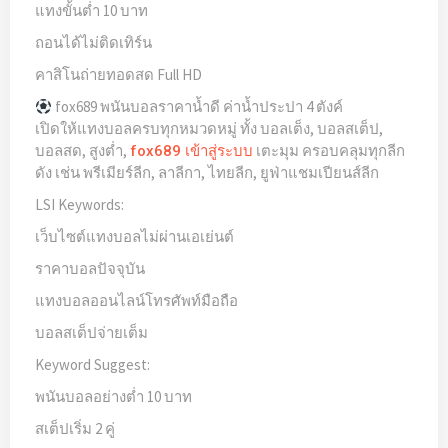
แทงขั้นต่ำ 10 บาท
ถอนได้ไม่ติดเทิร์น
คาสิโนถ่ายทอดสด Full HD
fox689 พนันบอลราคาน้ำดี ค่าน้ำประปา 4 ตังค์
เปิดให้แทงบอลครบทุกหมวดหมู่ ทั้ง บอลเต็ง, บอลสเต็ป,
บอลสด, สูงต่ำ,
เตะมุม ครอบคลุมทุกลีก
fox689 เข้าสู่ระบบ
ดัง เช่น พรีเมียร์ลีก, ลาลีกา, ไทยลีก, ยูฟ่าแชมเปียนส์ลีก
LSI Keywords:
เว็บไซต์แทงบอลไม่ผ่านเอเย่นต์
ราคาบอลปัจจุบัน
แทงบอลออนไลน์โทรศัพท์มือถือ
บอลสเต็ปจ่ายเต็ม
Keyword Suggest:
พนันบอลอย่างต่ำ 10 บาท
สเต็ปเริ่ม 2 คู่