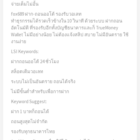
จ่ายเต็มไม่อั้น
fox689 ฝาก-ถอนออโต้ รองรับวอเลท
ทำธุรกรรมได้รวดเร็วข้างใน 10 วินาที ด้วยระบบ ฝากถอน
อัตโนมัติ ที่รองรับอีกทั้งบัญชีธนาคารและก็ TrueMoney
Wallet ไม่มีอย่างน้อย ไม่ต้องแจ้งสลิป สบาย ไม่มีอันตราย ใช้
งานง่าย
LSI Keywords:
ฝากถอนออโต้ 24 ชั่วโมง
สล็อตเติมวอเลท
ระบบไม่เป็นอันตราย ถอนได้จริง
ไม่มีขั้นต่ำสำหรับเพื่อการฝาก
Keyword Suggest:
ฝาก 1 บาทก็ถอนได้
ถอนสูงสุดไม่จำกัด
รองรับทุกธนาคารไทย