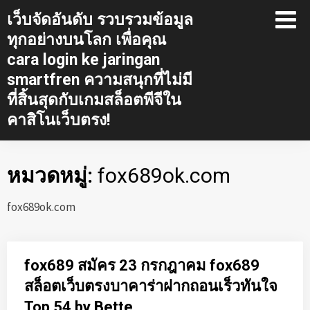
Skip
เว็บจัดอันดับ รวบรวมข้อมูล
to
ทุกอย่างบนโลก เพื่อคุณ
content
cara login ke jaringan
smartfren ความสนุกที่ไม่มี
ที่สิ้นสุดกับเกมสล็อตพีจีใน
คาสิโนเว็บตรง!
หมวดหมู่:
fox689ok.com
fox689ok.com
fox689 สมัคร 23 กรกฎาคม fox689
สล็อตเว็บตรงบาคาร่าฝากถอนเร็วทันใจ
Top 54 by Bette