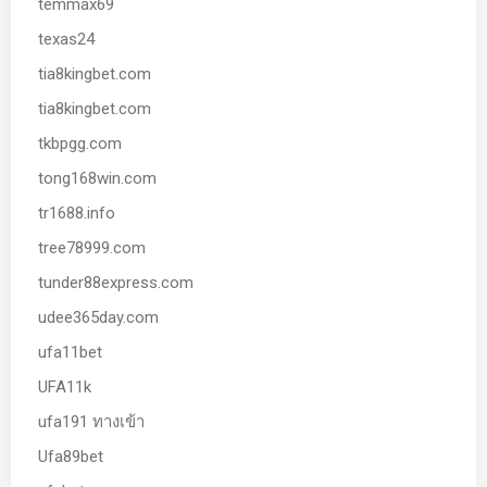
temmax69
texas24
tia8kingbet.com
tia8kingbet.com
tkbpgg.com
tong168win.com
tr1688.info
tree78999.com
tunder88express.com
udee365day.com
ufa11bet
UFA11k
ufa191 ทางเข้า
Ufa89bet