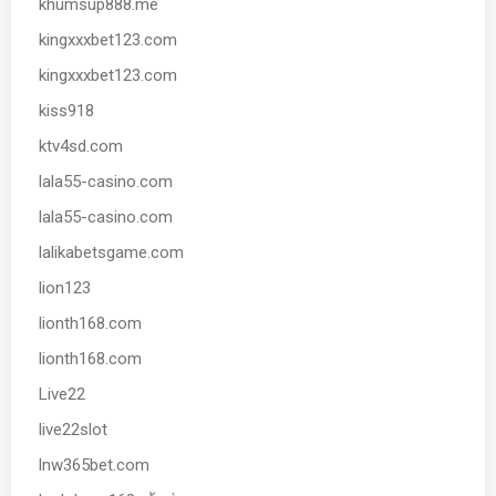
khumsup888.me
kingxxxbet123.com
kingxxxbet123.com
kiss918
ktv4sd.com
lala55-casino.com
lala55-casino.com
lalikabetsgame.com
lion123
lionth168.com
lionth168.com
Live22
live22slot
lnw365bet.com