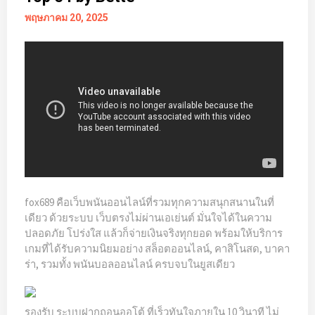
พฤษภาคม 20, 2025
fox689 คือเว็บพนันออนไลน์ที่รวมทุกความสนุกสนานในที่
เดียว ด้วยระบบ เว็บตรงไม่ผ่านเอเย่นต์ มั่นใจได้ในความ
ปลอดภัย โปร่งใส แล้วก็จ่ายเงินจริงทุกยอด พร้อมให้บริการ
เกมที่ได้รับความนิยมอย่าง สล็อตออนไลน์, คาสิโนสด, บาคา
ร่า, รวมทั้ง พนันบอลออนไลน์ ครบจบในยูสเดียว
รองรับ ระบบฝากถอนออโต้ ที่เร็วทันใจภายใน 10 วินาที ไม่