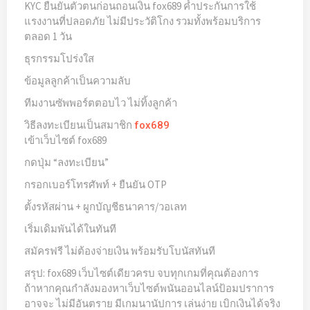
KYC ยืนยันตัวตนก่อนถอนเงิน fox689 ค้ำประกันการใช้
แรงงานที่ปลอดภัย ไม่มีประวัติโกง รวมทั้งพร้อมบริการ
ตลอด 1 วัน
ธุรกรรมโปร่งใส
ข้อมูลลูกค้าเป็นความลับ
ทีมงานซัพพอร์ตตอบไว ไม่ทิ้งลูกค้า
วิธีลงทะเบียนเป็นสมาชิก
fox689
เข้าเว็บไซต์ fox689
กดปุ่ม “ลงทะเบียน”
กรอกเบอร์โทรศัพท์ + ยืนยัน OTP
ตั้งรหัสผ่าน + ผูกบัญชีธนาคาร/วอเลท
เริ่มเดิมพันได้ในทันที
สมัครฟรี ไม่ต้องจ่ายเงิน พร้อมรับโบนัสทันที
สรุป: fox689 เว็บไซต์เดียวครบ จบทุกเกมที่คุณต้องการ
ถ้าหากคุณกำลังมองหาเว็บไซต์พนันออนไลน์ป้อมปราการ
อาจจะ ไม่มีอันตราย มีเกมนานัปการ เล่นง่าย เบิกเงินได้จริง