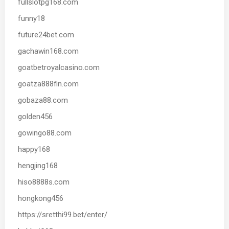
fullslotpg168.com
funny18
future24bet.com
gachawin168.com
goatbetroyalcasino.com
goatza888fin.com
gobaza88.com
golden456
gowingo88.com
happy168
hengjing168
hiso8888s.com
hongkong456
https://sretthi99.bet/enter/