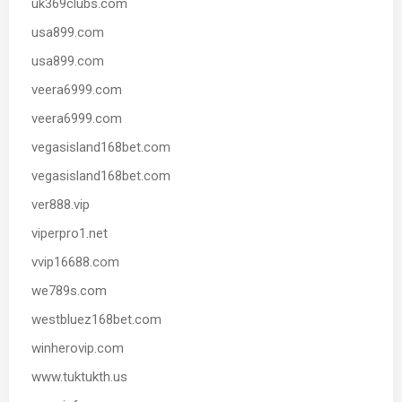
uk369clubs.com
usa899.com
usa899.com
veera6999.com
veera6999.com
vegasisland168bet.com
vegasisland168bet.com
ver888.vip
viperpro1.net
vvip16688.com
we789s.com
westbluez168bet.com
winherovip.com
www.tuktukth.us