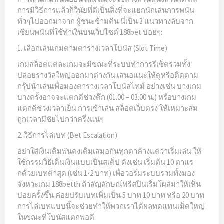
การมีวิธีการแล้วก็วินัยที่ดีเป็นสิ่งที่จะแยกนักเล่นการพนัน
ทั่วๆไปออกมาจาก ผู้ชนะข้ามคืน นี่เป็น 3 แนวทางลับจาก
เซียนพนันที่ใช้ทำเงินบนเว็บไซต์ 188bet บ่อยๆ:
1. เลือกเล่นเกมตามตารางเวลาโบนัส (Slot Time)
เกมสล็อตแต่ละเกมจะมีขณะที่ระบบทำการรีเซ็ตรวมทั้ง
ปล่อยรางวัลใหญ่ออกมาต่างกัน เสนอแนะให้ดูหรือติดตาม
กรุ๊ปนำเล่นเพื่อมองตารางเวลาโบนัสไทม์ อย่างเช่น บางเกม
บางครั้งอาจจะแตกดีช่วงดึก (01.00 – 03.00 น.) หรือบางเกม
แตกดีช่วงเวลาเย็น การเข้าเล่น สล็อตเว็บตรง ให้เหมาะสม
ถูกเวลามีชัยไปกว่าครึ่งแน่ๆ
2. วิธีการไล่เบท (Bet Escalation)
อย่าใส่เงินเดิมพันคงเดิมเสมอกันทุกตาค้างแต่ว่าเริ่มเล่น ให้
ใช้กรรมวิธีเดินเงินแบบเป็นสเต็ป ดังเช่น เริ่มต้น 10 ตาแร
กด้วยเบทต่ำสุด (เช่น 1-2 บาท) เพื่อวอร์มระบบรวมทั้งมอง
จังหวะเกม 188betth ถ้าสัญลักษณ์ฟรีสปินเริ่มโผล่มาให้เห็น
บ่อยครั้งขึ้น ค่อยปรับเบทเพิ่มเป็น 5 บาท 10 บาท หรือ 20 บาท
การไล่เบทแบบนี้จะช่วยทำให้พวกเราได้ผลทดแทนเม็ดใหญ่
ในขณะที่โบนัสแตกพอดี