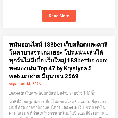
Read More
พนันออนไลน์ 188bet เว็บสล็อตและคาสิ
โนครบวงจร เกมเยอะ โปรแน่น เล่นได้
ทุกวันไม่มีเบื่อ เว็บใหญ่ 188betths.com
ทดลองเล่น Top 47 by Krystyna 5
webแตกง่าย มิถุนายน 2569
พฤษภาคม 14, 2026
188betth เว็บตรง ลิขสิทธิ์แท้ ปั่นง่าย จ่ายจริง ไม่มีกั๊ก!
นาทีนี้ถ้าจะพูดถึงการเสี่ยงโชคออนไลน์ที่ แน่นอน ที่สุด และ
มันส์ ที่สุด อาจจำต้องหลบให้กับ 188betth เว็บไซต์ตรงที่ไม่
ผ่านเอเย่นต์ ที่กำลังสร้างการเกิดใหม่ในปี 2026 นี้จ้ะ! หากคุณ