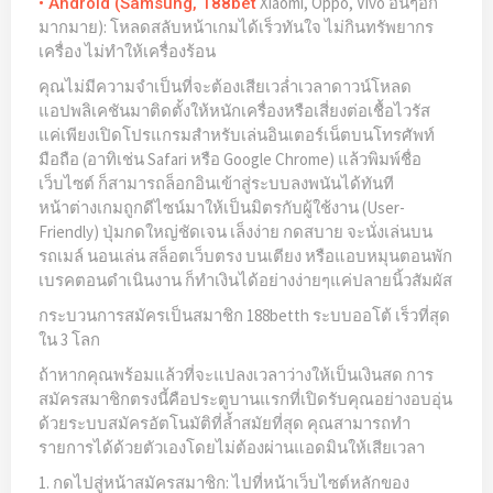
Xiaomi, Oppo, Vivo อื่นๆอีก
• Android (Samsung,
188bet
มากมาย): โหลดสลับหน้าเกมได้เร็วทันใจ ไม่กินทรัพยากร
เครื่อง ไม่ทำให้เครื่องร้อน
คุณไม่มีความจำเป็นที่จะต้องเสียเวล่ำเวลาดาวน์โหลด
แอปพลิเคชันมาติดตั้งให้หนักเครื่องหรือเสี่ยงต่อเชื้อไวรัส
แค่เพียงเปิดโปรแกรมสำหรับเล่นอินเตอร์เน็ตบนโทรศัพท์
มือถือ (อาทิเช่น Safari หรือ Google Chrome) แล้วพิมพ์ชื่อ
เว็บไซต์ ก็สามารถล็อกอินเข้าสู่ระบบลงพนันได้ทันที
หน้าต่างเกมถูกดีไซน์มาให้เป็นมิตรกับผู้ใช้งาน (User-
Friendly) ปุ่มกดใหญ่ชัดเจน เล็งง่าย กดสบาย จะนั่งเล่นบน
รถเมล์ นอนเล่น สล็อตเว็บตรง บนเตียง หรือแอบหมุนตอนพัก
เบรคตอนดำเนินงาน ก็ทำเงินได้อย่างง่ายๆแค่ปลายนิ้วสัมผัส
กระบวนการสมัครเป็นสมาชิก 188betth ระบบออโต้ เร็วที่สุด
ใน 3 โลก
ถ้าหากคุณพร้อมแล้วที่จะแปลงเวลาว่างให้เป็นเงินสด การ
สมัครสมาชิกตรงนี้คือประตูบานแรกที่เปิดรับคุณอย่างอบอุ่น
ด้วยระบบสมัครอัตโนมัติที่ล้ำสมัยที่สุด คุณสามารถทำ
รายการได้ด้วยตัวเองโดยไม่ต้องผ่านแอดมินให้เสียเวลา
1. กดไปสู่หน้าสมัครสมาชิก: ไปที่หน้าเว็บไซต์หลักของ