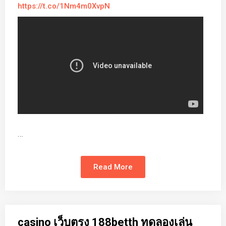
https://t.co/1Nm4m0XvpN
…
Read More
casino เว็บตรง 188betth ทดลองเล่น