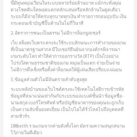
นี้มีทุนหมุนเวียนในระบบหลายร้อยล้านบาท แม้กระทั่งคุณ
ดวงโชคดีแจ็คพอตแตกหลักแสนหรือหลักล้านในตูดเดียว
ระบบก็มีจ่ายให้ครบทุกบาททุกเงิน ทำรายการถอนปุบปับ เงิน
กระดอนเข้าบัญชีปั๊บด้านในไม่กี่วินาที
2. อัตราการชนะเป็นธรรม ไม่มีการล็อกยูสเซอร์
เว็บ สล็อตเว็บตรง ตรงจะใช้ระบบลักษณะการทำงานของเกม
ที่เป็นมาตรฐานสากล มีใบเซอร์ยืนยันจากองค์กรพิจารณา
เกมระดับโลก ทำให้ค่าการออกรางวัล (RTP) เป็นไปอย่าง
โปร่งใสตามธรรมชาติของเกม หมุนเป็นแตก จ่ายเป็นจ่าย
ไม่มีการดึงเช็งหรือตั้งค่าล็อกผลให้ผู้เล่นเสียเปรียบแน่นอน
3. ข้อมูลส่วนตัวไม่มีอันตรายลำดับสูงสุด
ระบบหลังบ้านของเว็บไซต์ตรงจะใช้เทคโนโลยีการเข้ารหัส
ข้อมูลที่หนาแน่นเท่ากันกับระบบของแบงค์ชั้นนำ ข้อมูลชื่อ-
นามสกุล เบอร์โทรศัพท์ หรือบัญชีธนาคารของคุณจะถูกเก็บ
เป็นความลับขั้นยอดเยี่ยม เป็นไปไม่ได้รั่วไหลไปถึงบุคคลที่
สามชัวร์ๆ
188betth รวมเกมจากค่ายดังทั้งโลก มัดรวมความสนุกสนาน
ไว้ภายในที่เดียว