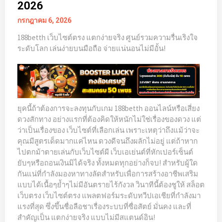
2026
กรกฎาคม 6, 2026
188betth เว็บไซต์ตรง แตกง่ายจริง ศูนย์รวมความรื่นเริงใจ
ระดับโลก เล่นง่ายบนมือถือ จ่ายแน่นอนไม่มีอั้น!
ยุคนี้ถ้าต้องการจะลงทุนกับเกม 188betth ออนไลน์หรือเสี่ยง
ดวงสักทาง อย่างแรกที่ต้องคิดให้หนักไม่ใช่เรื่องของดวง แต่
ว่าเป็นเรื่องของ เว็บไซต์ที่เลือกเล่น เพราะเหตุว่าถึงแม้ว่าจะ
คุณมีสูตรเด็ดมากแค่ไหน ดวงดีจนถึงผลักไม่อยู่ แต่ถ้าหาก
ไปตกม้าตายเล่นกับเว็บไซต์ผี เว็บเอเย่นต์ที่หักเปอร์เซ็นต์
ยับๆหรือถอนเงินมิได้จริง ทั้งหมดทุกอย่างก็จบ! สำหรับผู้ใด
กันแน่ที่กำลังมองหาทางลัดสำหรับเพื่อการสร้างอาชีพเสริม
แบบได้เนื้อๆย้ำๆไม่มีอันตรายไร้กังวล วินาทีนี้ต้องชูให้ สล็อต
เว็บตรง เว็บไซต์ตรง แพลตฟอร์มระดับทวีปเอเชียที่กำลังมา
แรงที่สุด ซึ่งขึ้นชื่อลือชาเรื่องระบบที่ซื่อสัตย์ มั่นคง และที่
สำคัญเป็น แตกง่ายจริง แบบไม่มีสแตนด์อิน!