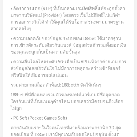
• อัตราการแตก (RTP) ที่เป็นกลาง: เกมลิขสิทธิ์แท้จะถูกตั้งค่า
มาจากบริษัทแม่ (Provider) โดยตรง เว็บไม่มีสิทธิ์ไปแก้ค่า
การออกรางวัลได้ ทำให้คุณได้รับโอกาสชนะตามมาตรฐาน
สากลจริงๆ
• ความปลอดภัยของข้อมูล: ระบบของ 188bet ใช้มาตรฐาน
การเข้ารหัสระดับเดียวกับแบงค์ ข้อมูลส่วนตัวรวมทั้งยอดเงิน
ของคุณจะถูกเก็บเป็นความลับขั้นสุด
• ความลื่นไถลไหลระดับ 5G: เมื่อเป็น API แท้จากค่ายเกม การ
ส่งข้อมูลก็เลยเร็วทันใจ ไม่มีอาการหลุดระหว่างเข้าฟีเจอร์
ฟรีสปินให้เสียอารมณ์แน่นอน
รวมค่ายเกมสล็อตตัวท็อป: 188betth จัดให้เน้นๆ
188bet ที่นี่คือแหล่งรวมตัวของซอฟต์แวร์เกมมีชื่อสุดยอด
ใครกันแน่ที่เป็นแฟนๆค่ายไหน บอกเลยว่ามีครบจนถึงเลือก
ไม่ถูก
• PG Soft (Pocket Games Soft)
ค่ายอันดับแรกๆในใจคนไทยที่มาพร้อมภาพกราฟิก 3D สุด
ยอดเยี่ยม ที่ 188bet เรามีทุกเกมอัปเดตใหม่ปัจจุบัน ตั้งแต่