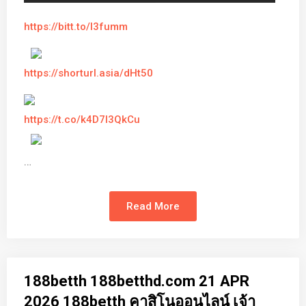
https://bitt.to/l3fumm
https://shorturl.asia/dHt50
https://t.co/k4D7l3QkCu
…
Read More
188betth 188betthd.com 21 APR
2026 188betth คาสิโนออนไลน์ เจ้า