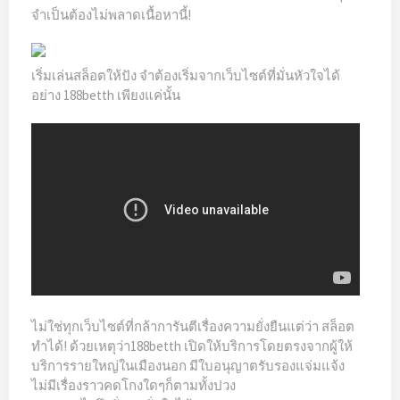
จำเป็นต้องไม่พลาดเนื้อหานี้!
เริ่มเล่นสล็อตให้ปัง จำต้องเริ่มจากเว็บไซต์ที่มั่นหัวใจได้
อย่าง 188betth เพียงแค่นั้น
ไม่ใช่ทุกเว็บไซต์ที่กล้าการันตีเรื่องความยั่งยืนแต่ว่า สล็อต
ทำได้! ด้วยเหตุว่า188betth เปิดให้บริการโดยตรงจากผู้ให้
บริการรายใหญ่ในเมืองนอก มีใบอนุญาตรับรองแจ่มแจ้ง
ไม่มีเรื่องราวคดโกงใดๆก็ตามทั้งปวง