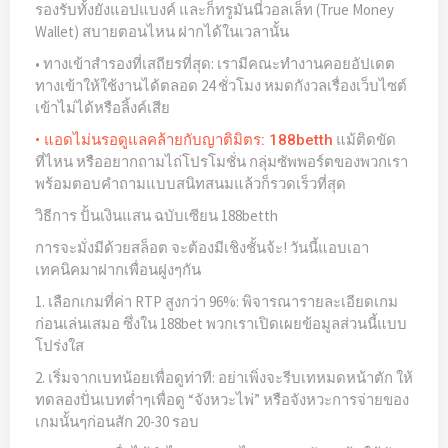
รองรับทั้งยังแอปแบงค์ และก็ทรูมันนี่วอลเล็ท (True Money
Wallet) สบายตอนไหน ฝากได้ในเวลานั้น
• ทางเข้าสำรองที่เสถียรที่สุด: เรามีคณะทำงานคอยอัปเดต
ทางเข้าให้ใช้งานได้ตลอด 24 ชั่วโมง หมดกังวลเรื่องเว็บไซต์
เข้าไม่ได้หรือลิ้งค์เสีย
แม้ติดขัด
• แอดไม่นรอดูแลคล้ายกับญาติมิตร:
188betth
ที่ไหน หรืออยากถามไถ่โปรโมชั่น กลุ่มซัพพอร์ตของพวกเรา
พร้อมตอบคำถามแบบสนิทสนมแล้วก็รวดเร็วที่สุด
วิธีการ ปั้นเงินแสน ฉบับเซียน 188betth
การจะมั่งมีด้วยสล็อต จะต้องมีเชิงชั้นจ้ะ! วันนี้แอบเอา
เทคนิคมาฝากเพื่อนฝูงๆกัน
1. เลือกเกมที่ค่า RTP สูงกว่า 96%: พิจารณารายละเอียดเกม
ก่อนเล่นเสมอ ซึ่งใน 188bet พวกเราเปิดเผยข้อมูลส่วนนี้แบบ
โปร่งใส
2. เริ่มจากเบทน้อยเพื่อดูท่าที: อย่าเพิ่งจะรีบเทหมดหน้าตัก ให้
ทดลองปั่นเบทต่ำๆเพื่อดู “จังหวะไพ่” หรือจังหวะการจ่ายของ
เกมนั้นๆก่อนสัก 20-30 รอบ