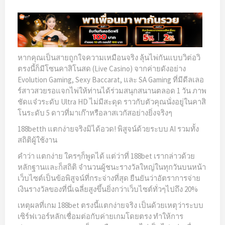
หากคุณเป็นสายถูกใจความเหมือนจริง ลุ้นไพ่กันแบบวิต่อวิ
ตรงนี้ก็มีโซนคาสิโนสด (Live Casino) จากค่ายดังอย่าง
Evolution Gaming, Sexy Baccarat, และ SA Gaming ที่มีดีลเลอ
ร์สาวสวยรอแจกไพ่ให้ท่านได้ร่วมสนุกสนานตลอด 1 วัน ภาพ
ชัดแจ๋วระดับ Ultra HD ไม่มีสะดุด ราวกับตัวคุณนั่งอยู่ในคาสิ
โนระดับ 5 ดาวที่มาเก๊าหรือลาสเวกัสอย่างยิ่งจริงๆ
188betth แตกง่ายจริงมิได้อวด! พิสูจน์ด้วยระบบ AI รวมทั้ง
สถิติผู้ใช้งาน
คำว่า แตกง่าย ใครๆก็พูดได้ แต่ว่าที่ 188bet เรากล่าวด้วย
หลักฐานและก็สถิติ จำนวนผู้ชนะรางวัลใหญ่ในทุกวันบนหน้า
เว็บไซต์เป็นข้อพิสูจน์ที่กระจ่างที่สุด ยืนยันว่าอัตราการจ่าย
เงินรางวัลของที่นี่เฉลี่ยสูงขึ้นยิ่งกว่าเว็บไซต์ทั่วๆไปถึง 20%
เหตุผลที่เกม 188bet ตรงนี้แตกง่ายจริง เป็นด้วยเหตุว่าระบบ
เซิร์ฟเวอร์หลักเชื่อมต่อกับค่ายเกมโดยตรง ทำให้การ