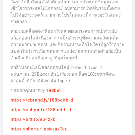
ในระดับสื่อใหญ่ สิ่งสำคัญเป็นการแยกประเภทข้อมูล และ
เข้าใจว่ากระแสในโลกออนไลน์สามารถเกิดขึ้นรวมทั้งหาย
ไปได้อย่างรวดเร็วตามการโปรโมตและก็การแชร์ในแต่ละ
ช่วงเวลา
ค่ายเกมสล็อตดังๆคือหัวใจหลักของประสบการณ์การเล่น
สล็อตออนไลน์ เนื่องจากว่าเป็นตัวระบุทั้งความเพลิดเพลิน
ความมากมายหลาย และก็ความน่าระทึกใจ ใครที่ถูกใจความ
แปลกใหม่ การเลือกเล่นจากแหล่งรวมเกมหลายค่ายถือเป็น
ตัวเลือกที่ตอบปัญหาสูงที่สุดในยุคนี้
คาสิโนออนไลน์ สล็อตออนไลน์ 188betthd.com 25
พฤษภาคม 26 Blanca ยืน 1 เรื่องเกมสล็อต 188betthคิดจะ
ลงทุนทั้งทีต้องที่นี่เท่านั้น Top 39
ขอขอบคุณมากby
188bet
https://rebrand.ly/188betth-d
https://cutly.info/188betth-d
https://bitt.to/eb4zxk
https://shorturl.asia/axTcu