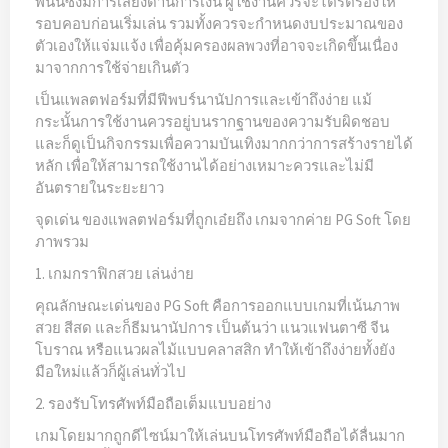
พนันซึ่งมีการเสี่ยงด้านการเงิน ผู้ใช้งานควรจะไตร่ตรองให้
รอบคอบก่อนเริ่มเล่น รวมทั้งควรจะกำหนดงบประมาณของ
ตัวเองให้แจ่มแจ้ง เพื่อคุ้มครองผลพวงที่อาจจะเกิดขึ้นเนื่อง
มาจากการใช้จ่ายเกินตัว
เป็นแพลตฟอร์มที่มีฟีพบร์นานัปการและเข้าถึงง่าย แม้
กระนั้นการใช้งานควรอยู่บนรากฐานของความรับผิดชอบ
และก็ดูเป็นกิจกรรมเพื่อความบันเทิงมากกว่าการสร้างรายได้
หลัก เพื่อให้สามารถใช้งานได้อย่างเหมาะควรและไม่มี
อันตรายในระยะยาว
จุดเด่น ของแพลตฟอร์มที่ถูกเอ๋ยถึง เกมจากค่าย PG Soft โดย
ภาพรวม
1. เกมกราฟิกสวย เล่นง่าย
คุณลักษณะเด่นของ PG Soft คือการออกแบบเกมที่เน้นภาพ
สวย สีสด และก็ธีมนานัปการ เป็นต้นว่า แนวแฟนตาซี จีน
โบราณ หรือแนวผลไม้แบบคลาสสิก ทำให้เข้าถึงง่ายทั้งยัง
มือใหม่แล้วก็ผู้เล่นทั่วไป
2. รองรับโทรศัพท์มือถือเต็มแบบอย่าง
เกมโดยมากถูกดีไซน์มาให้เล่นบนโทรศัพท์มือถือได้ลื่นมาก