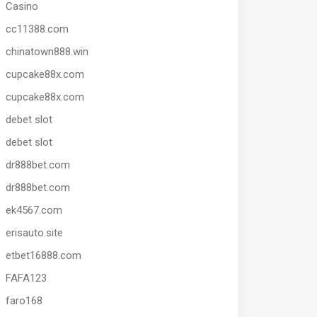
Casino
cc11388.com
chinatown888.win
cupcake88x.com
cupcake88x.com
debet slot
debet slot
dr888bet.com
dr888bet.com
ek4567.com
erisauto.site
etbet16888.com
FAFA123
faro168