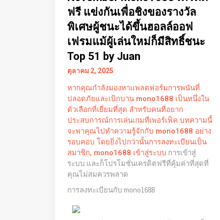
ฟรี แข่งกันเพื่อชิงของรางวัล
พิเศษผู้ชนะได้ขึ้นฮอลล์ออฟ
เฟรมแม้ผู้เล่นใหม่ก็มีสิทธิ์ชนะ
Top 51 by Juan
ตุลาคม 2, 2025
หากคุณกำลังมองหาแพลตฟอร์มการพนันที่
ปลอดภัยและเบิกบาน mono1688 เป็นหนึ่งใน
ตัวเลือกที่เยี่ยมที่สุด สำหรับคนที่อยาก
ประสบการณ์การเล่นเกมที่เพอร์เฟ็ค บทความนี้
จะพาคุณไปทำความรู้จักกับ mono1688 อย่าง
รอบคอบ โดยยิ่งไปกว่านั้นการลงทะเบียนเป็น
การเข้าสู่
สมาชิก,
mono1688 เข้าสู่ระบบ
ระบบ และก็โปรโมชั่นเครดิตฟรีที่คุ้มค่าที่สุดที่
คุณไม่สมควรพลาด
การลงทะเบียนกับ mono1688