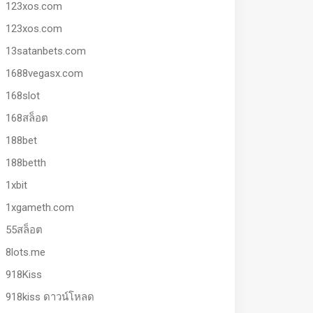
123xos.com
123xos.com
13satanbets.com
1688vegasx.com
168slot
168สล็อต
188bet
188betth
1xbit
1xgameth.com
55สล็อต
8lots.me
918Kiss
918kiss ดาวน์โหลด