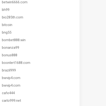
betwin6666.com
bh99
bio285th.com
bitcoin
bng55
bombet888.win
bonanza99
bonus888
boonlert1688.com
brazil999
bwvip4.com
bwvip4.com
cafe444
carlo999.net