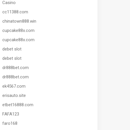
Casino
cc11388.com
chinatown888.win
cupcake88x.com
cupcake88x.com
debet slot
debet slot
dr888bet.com
dr888bet.com
ek4567.com
erisauto.site
etbet16888.com
FAFA123
faro168