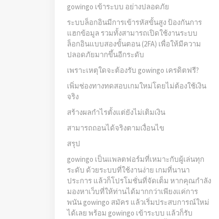
gowingo เข้าระบบ อย่างปลอดภัย
ระบบล็อกอินมีการเข้ารหัสขั้นสูง ป้องกันการ
แฮกข้อมูล รวมทั้งสามารถเปิดใช้งานระบบ
ล็อกอินแบบสองขั้นตอน (2FA) เพื่อให้มีความ
ปลอดภัยมากขึ้นอีกระดับ
เพราะเหตุใดจะต้องรับ gowingo เครดิตฟรี?
เพิ่มช่องทางทดสอบเกมใหม่โดยไม่ต้องใช้เงิน
จริง
สร้างผลกำไรตั้งแต่ยังไม่เติมเงิน
สามารถถอนได้จริงตามเงื่อนไข
สรุป
gowingo เป็นแพลตฟอร์มที่เหมาะกับผู้เล่นทุก
ระดับ ด้วยระบบที่ใช้งานง่าย เกมที่นานา
ประการ แล้วก็โปรโมชั่นที่จัดเต็ม หากคุณกำลัง
มองหาเว็บที่ให้ท่านได้มากกว่าเพียงแค่การ
พนัน gowingo สมัคร แล้วเริ่มประสบการณ์ใหม่
ได้เลย พร้อม gowingo เข้าระบบ แล้วก็รับ