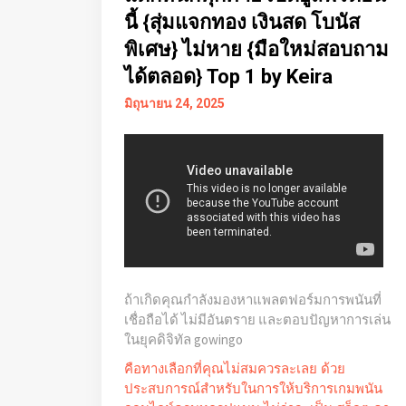
นี้ {สุ่มแจกทอง เงินสด โบนัส
พิเศษ} ไม่หาย {มือใหม่สอบถาม
ได้ตลอด} Top 1 by Keira
มิถุนายน 24, 2025
ถ้าเกิดคุณกำลังมองหาแพลตฟอร์มการพนันที่
เชื่อถือได้ ไม่มีอันตราย และตอบปัญหาการเล่น
ในยุคดิจิทัล gowingo
คือทางเลือกที่คุณไม่สมควรละเลย ด้วย
ประสบการณ์สำหรับในการให้บริการเกมพนัน