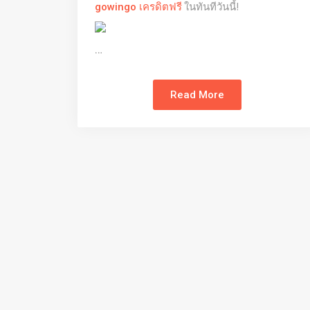
ในทันทีวันนี้!
gowingo เครดิตฟรี
…
Read More