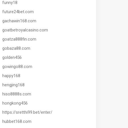
funny18
future24bet.com
gachawin168.com
goatbetroyalcasino.com
goatza888fin.com
gobaza88.com
golden456
gowingo88.com
happy168
hengjing168
hiso8888s.com
hongkong456
https://sretthi99.bet/enter/
hubbet168.com