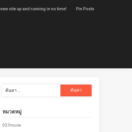
 new site up and running in no time!
Pin Posts
ค้นหา
สำหรับ:
หมวดหมู่
037movie