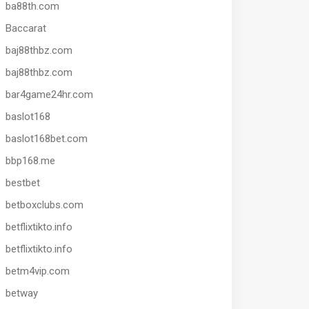
ba88th.com
Baccarat
baj88thbz.com
baj88thbz.com
bar4game24hr.com
baslot168
baslot168bet.com
bbp168.me
bestbet
betboxclubs.com
betflixtikto.info
betflixtikto.info
betm4vip.com
betway