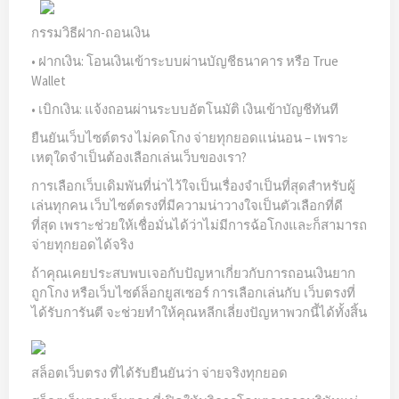
กรรมวิธีฝาก-ถอนเงิน
• ฝากเงิน: โอนเงินเข้าระบบผ่านบัญชีธนาคาร หรือ True
Wallet
• เบิกเงิน: แจ้งถอนผ่านระบบอัตโนมัติ เงินเข้าบัญชีทันที
ยืนยันเว็บไซต์ตรง ไม่คดโกง จ่ายทุกยอดแน่นอน – เพราะ
เหตุใดจำเป็นต้องเลือกเล่นเว็บของเรา?
การเลือกเว็บเดิมพันที่น่าไว้ใจเป็นเรื่องจำเป็นที่สุดสำหรับผู้
เล่นทุกคน เว็บไซต์ตรงที่มีความน่าวางใจเป็นตัวเลือกที่ดี
ที่สุด เพราะช่วยให้เชื่อมั่นได้ว่าไม่มีการฉ้อโกงและก็สามารถ
จ่ายทุกยอดได้จริง
ถ้าคุณเคยประสบพบเจอกับปัญหาเกี่ยวกับการถอนเงินยาก
ถูกโกง หรือเว็บไซต์ล็อกยูสเซอร์ การเลือกเล่นกับ เว็บตรงที่
ได้รับการันตี จะช่วยทำให้คุณหลีกเลี่ยงปัญหาพวกนี้ได้ทั้งสิ้น
สล็อตเว็บตรง ที่ได้รับยืนยันว่า จ่ายจริงทุกยอด