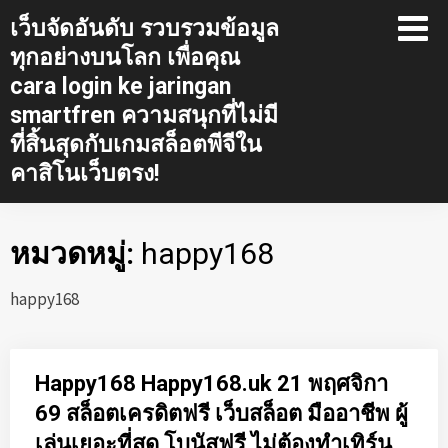
Skip
เว็บจัดอันดับ รวบรวมข้อมูล
to
ทุกอย่างบนโลก เพื่อคุณ
content
cara login ke jaringan
smartfren ความสนุกที่ไม่มี
ที่สิ้นสุดกับเกมสล็อตพีจีใน
คาสิโนเว็บตรง!
หมวดหมู่:
happy168
happy168
Happy168 Happy168.uk 21 พฤศจิกา
69 สล็อตเครดิตฟรี เว็บสล็อต มืออาชีพ ผู้
เล่นเยอะที่สุด โบนัสฟรี ไม่ต้องทำเทิร์น