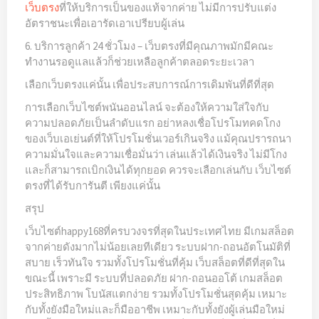
ที่ให้บริการเป็นของแท้จากค่าย ไม่มีการปรับแต่ง
เว็บตรง
อัตราชนะเพื่อเอารัดเอาเปรียบผู้เล่น
6. บริการลูกค้า 24 ชั่วโมง – เว็บตรงที่มีคุณภาพมักมีคณะ
ทำงานรอดูแลแล้วก็ช่วยเหลือลูกค้าตลอดระยะเวลา
เลือกเว็บตรงแค่นั้น เพื่อประสบการณ์การเดิมพันที่ดีที่สุด
การเลือกเว็บไซต์พนันออนไลน์ จะต้องให้ความใส่ใจกับ
ความปลอดภัยเป็นลำดับแรก อย่าหลงเชื่อโปรโมทคดโกง
ของเว็บเอเย่นต์ที่ให้โปรโมชั่นเวอร์เกินจริง แม้คุณปรารถนา
ความมั่นใจและความเชื่อมั่นว่า เล่นแล้วได้เงินจริง ไม่มีโกง
และก็สามารถเบิกเงินได้ทุกยอด ควรจะเลือกเล่นกับ เว็บไซต์
ตรงที่ได้รับการันตี เพียงแค่นั้น
สรุป
เว็บไซต์happy168ที่ครบวงจรที่สุดในประเทศไทย มีเกมสล็อต
จากค่ายดังมากไม่น้อยเลยทีเดียว ระบบฝาก-ถอนอัตโนมัติที่
สบาย เร็วทันใจ รวมทั้งโปรโมชั่นที่คุ้ม เว็บสล็อตที่ดีที่สุดใน
ขณะนี้ เพราะมี ระบบที่ปลอดภัย ฝาก-ถอนออโต้ เกมสล็อต
ประสิทธิภาพ โบนัสแตกง่าย รวมทั้งโปรโมชั่นสุดคุ้ม เหมาะ
กับทั้งยังมือใหม่และก็มืออาชีพ เหมาะกับทั้งยังผู้เล่นมือใหม่