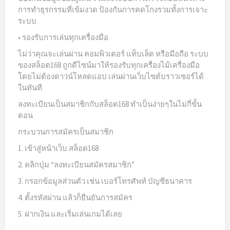
การทำธุรกรรมที่เข้มงวด ป้องกันการคดโกงรวมทั้งการเจาะ
ระบบ
• รองรับการเล่นทุกเครื่องมือ
ไม่ว่าคุณจะเล่นผ่าน คอมพิวเตอร์ แท็บเล็ต หรือมือถือ ระบบ
ของสล็อต168 ถูกดีไซน์มาให้รองรับทุกเครื่องไม้เครื่องมือ
โดยไม่ต้องดาวน์โหลดแอป เล่นผ่านเว็บไซต์บราวเซอร์ได้
ในทันที
ลงทะเบียนเป็นสมาชิกกับสล็อต168 ทำเป็นง่ายๆในไม่กี่ขั้น
ตอน
กระบวนการสมัครเป็นสมาชิก
1. เข้าสู่หน้าเว็บ สล็อต168
2. คลิกปุ่ม “ลงทะเบียนสมัครสมาชิก”
3. กรอกข้อมูลส่วนตัว เช่น เบอร์โทรศัพท์ บัญชีธนาคาร
4. ตั้งรหัสผ่าน แล้วก็ยืนยันการสมัคร
5. ฝากเงิน และเริ่มเล่นเกมได้เลย