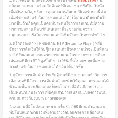
1. ตรวจสอบเกมสล็อต168ที่มีฟีเจอร์พิเศษ:
เกม
happy168
สล็อตบางเกมมาพร้อมกับฟีเจอร์พิเศษ เช่น ฟรีสปิน, โบนัส
เพิ่มเงินรางวัล, หรือการคูณคะแนนในเกม ฟีเจอร์เหล่านี้ช่วย
เพิ่มจังหวะสำหรับในการชนะแล้วก็ทำให้เกมน่าตื่นตาตื่นใจ
มากขึ้น ถ้าเกิดคุณเป็นคนที่ประทับใจการเล่นเกมที่มีความ
มากมายหลาย ฟีพบร์พิเศษเหล่านี้จะช่วยเพิ่มความ
สนุกสนานร่าเริงในการเล่นและก็เพิ่มจังหวะในการทำกำไร
2. ตรึกตรองค่า RTP ของเกม: RTP (Return to Player) หรือ
อัตราการคืนเงินให้กับผู้เล่น เป็นตัวชี้วัดความน่าจะเป็นที่คุณ
จะได้รับผลตอบแทนจากการเล่นเกมในระยะยาว การเลือก
เล่นเกมที่มีค่า RTP สูงขึ้นยิ่งกว่า 95% ขึ้นไปจะช่วยเพิ่มช่อง
ทางสำหรับในการชนะแล้วก็ทำเงินได้มากขึ้น
3. ดูอัตราการเดิมพัน: สำหรับผู้เล่นที่มีงบประมาณจำกัด การ
เลือกเกมที่มีอัตราการเดิมพันต่ำจะช่วยให้คุณสามารถเล่นได้
ช้านานขึ้น ควรเลือกเกมสล็อตเว็บตรงที่มีตัวเลือกการวาง
เดิมพันนานาประการ เพื่อคุณสามารถเปลี่ยนแปลงการพนัน
ตามสมควรกับงบประมาณของคุณ
4. เล่นเกมที่มีโบนัสแตกหลายครั้ง: Slot168 มีเกมจำนวนมาก
ที่มีโบนัสแตกง่ายรวมทั้งจ่ายรางวัลบ่อยครั้ง การเลือกเล่น