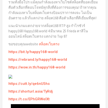
รวมทั้งมือโปร แม้คุณกำลังมองหาเว็บไซต์สล็อตที่ยอดเยี่ยม
คือตัวเลือกที่ตอบโจทย์ทุกสิ่งที่ต้องการของคุณ! ถ้าหากคุณ
กำลังมองหาเว็บสล็อตเว็บตรงป้อมปราการคงจะ ไม่เป็น
อันตราย แล้วก็แตกง่าย สล็อต168 คือตัวเลือกที่ดีเยี่ยมที่สุด!
แนะนำเกมแตกง่ายจากสล็อต168 RTP สูง กำไรชัวร์
happy168 Happy168.world 4 มีนาคม 25 Frieda คาสิโน
ออนไลน์ สล็อตเว็บตรง แตกง่าย Top 87
ขอขอบคุณwebsite
สล็อตเว็บตรง
https://bit.ly/happy168-world
https://rebrand.ly/happy168-world
https://wow.in.th/happy168-world
https://cutt.ly/qe6nU5hs
https://shorturl.asia/TyRdj
https://t.co/EPhGRWelXt