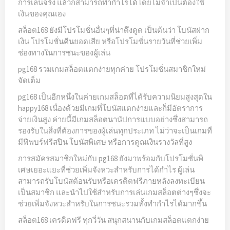
การเล่นจริง แล้วก็สามารถทำกำไรได้โดยไม่จำเป็นต้องใช้
เงินของคุณเอง
สล็อต168 ยังมีโปรโมชั่นอื่นๆที่น่าดึงดูด เป็นต้นว่า โบนัสฝาก
เงิน โปรโมชั่นคืนยอดเสีย หรือโปรโมชั่นรายวันที่ช่วยเพิ่ม
ช่องทางในการชนะของผู้เล่น
pg168 รวมเกมสล็อตแตกง่ายทุกค่าย โปรโมชั่นสมาชิกใหม่
จัดเต็ม
pg168 เป็นอีกหนึ่งในค่ายเกมสล็อตที่ได้รับความนิยมสูงสุดใน
happy168 เนื่องด้วยมีเกมที่โบนัสแตกง่ายและก็มีอัตราการ
จ่ายเงินสูง ค่ายนี้มีเกมสล็อตนานัปการแบบอย่างซึ่งสามารถ
รองรับในสิ่งที่ต้องการของผู้เล่นทุกประเภท ไม่ว่าจะเป็นเกมที่
มีฟีพบร์ฟรีสปิน โบนัสพิเศษ หรือการคูณเงินรางวัลที่สูง
การสมัครสมาชิกใหม่กับ pg168 ยังมาพร้อมกับโปรโมชั่นพิ
เศษเยอะแยะที่ช่วยเพิ่มจังหวะสำหรับการได้กำไร ผู้เล่น
สามารถรับโบนัสต้อนรับหรือเครดิตฟรีภายหลังลงทะเบียน
เป็นสมาชิก และนำไปใช้สำหรับการเล่นเกมสล็อตต่างๆซึ่งจะ
ช่วยเพิ่มจังหวะสำหรับในการชนะรวมทั้งทำกำไรได้มากขึ้น
สล็อต168 เครดิตฟรี ทุกวี่วัน สนุกสนานกับเกมสล็อตแตกง่าย