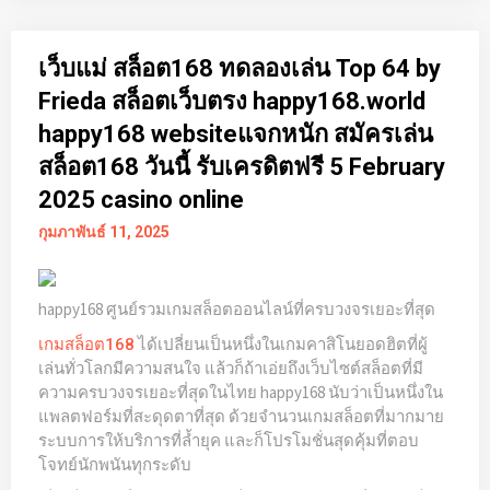
เว็บแม่ สล็อต168 ทดลองเล่น Top 64 by
Frieda สล็อตเว็บตรง happy168.world
happy168 websiteแจกหนัก สมัครเล่น
สล็อต168 วันนี้ รับเครดิตฟรี 5 February
2025 casino online
กุมภาพันธ์ 11, 2025
happy168 ศูนย์รวมเกมสล็อตออนไลน์ที่ครบวงจรเยอะที่สุด
ได้เปลี่ยนเป็นหนึ่งในเกมคาสิโนยอดฮิตที่ผู้
เกม
สล็อต168
เล่นทั่วโลกมีความสนใจ แล้วก็ถ้าเอ่ยถึงเว็บไซต์สล็อตที่มี
ความครบวงจรเยอะที่สุดในไทย happy168 นับว่าเป็นหนึ่งใน
แพลตฟอร์มที่สะดุดตาที่สุด ด้วยจำนวนเกมสล็อตที่มากมาย
ระบบการให้บริการที่ล้ำยุค และก็โปรโมชั่นสุดคุ้มที่ตอบ
โจทย์นักพนันทุกระดับ