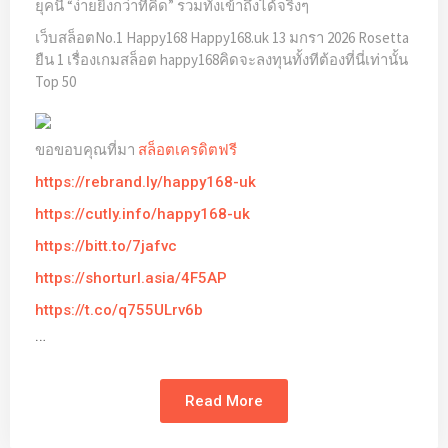
ยุคนี้ “ง่ายยิ่งกว่าที่คิด” รวมทั้งเข้าถึงได้จริงๆ
เว็บสล็อตNo.1 Happy168 Happy168.uk 13 มกรา 2026 Rosetta
ยืน 1 เรื่องเกมสล็อต happy168คิดจะลงทุนทั้งทีต้องที่นี่เท่านั้น
Top 50
ขอขอบคุณที่มา
สล็อตเครดิตฟรี
https://rebrand.ly/happy168-uk
https://cutly.info/happy168-uk
https://bitt.to/7jafvc
https://shorturl.asia/4F5AP
https://t.co/q755ULrv6b
…
Read More