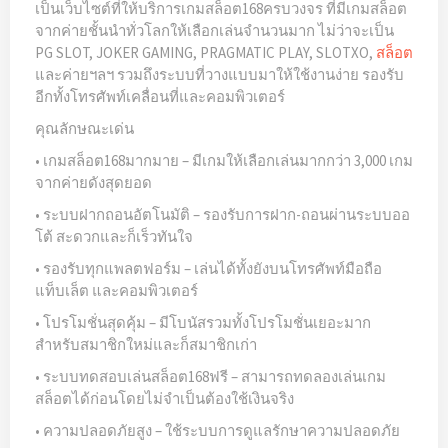
เป็นเว็บไซต์ที่ให้บริการเกมสล็อต168ครบวงจร ที่มีเกมสล็อต
จากค่ายชั้นนำทั่วโลกให้เลือกเล่นจำนวนมาก ไม่ว่าจะเป็น
PG SLOT, JOKER GAMING, PRAGMATIC PLAY, SLOTXO,
สล็อต
และค่ายฯลฯ รวมถึงระบบที่วางแบบมาให้ใช้งานง่าย รองรับ
อีกทั้งโทรศัพท์เคลื่อนที่และคอมพิวเตอร์
คุณลักษณะเด่น
• เกมสล็อต168มากมาย – มีเกมให้เลือกเล่นมากกว่า 3,000 เกม
จากค่ายดังสุดยอด
• ระบบฝากถอนอัตโนมัติ – รองรับการฝาก-ถอนผ่านระบบออ
โต้ สะดวกและก็เร็วทันใจ
• รองรับทุกแพลตฟอร์ม – เล่นได้ทั้งยังบนโทรศัพท์มือถือ
แท็บเล็ต และคอมพิวเตอร์
• โปรโมชั่นสุดคุ้ม – มีโบนัสรวมทั้งโปรโมชั่นเยอะมาก
สำหรับสมาชิกใหม่และก็สมาชิกเก่า
• ระบบทดสอบเล่นสล็อต168ฟรี – สามารถทดลองเล่นเกม
สล็อตได้ก่อนโดยไม่จำเป็นต้องใช้เงินจริง
• ความปลอดภัยสูง – ใช้ระบบการดูแลรักษาความปลอดภัย