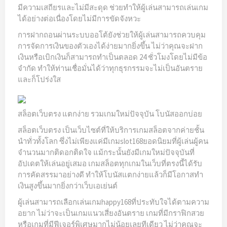
มีความเสถียรและไม่มีสะดุด ช่วยทำให้ผู้เล่นสามารถเล่นเกม
ได้อย่างต่อเนื่องโดยไม่มีการขัดจังหวะ
การฝากถอนผ่านระบบออโต้ยังช่วยให้ผู้เล่นสามารถควบคุม
การจัดการเงินของตัวเองได้ง่ายมากยิ่งขึ้น ไม่ว่าคุณจะฝาก
เงินหรือเบิกเงินก็สามารถทำเป็นตลอด 24 ชั่วโมงโดยไม่มีข้อ
จำกัด ทำให้ท่านเชื่อมั่นได้ว่าทุกธุรกรรมจะไม่เป็นอันตราย
และก็โปร่งใส
สล็อตเว็บตรง แตกง่าย รวมเกมใหม่ปัจจุบัน โบนัสออกบ่อย
สล็อตเว็บตรง เป็นเว็บไซต์ที่ให้บริการเกมสล็อตจากค่ายชั้น
นำทั่วทั้งโลก ซึ่งไม่เพียงแค่มีเกมslot168ยอดนิยมที่ผู้เล่นผู้คน
จำนวนมากติดอกติดใจ แม้กระนั้นยังมีเกมใหม่ปัจจุบันที่
อัปเดตให้เล่นอยู่เสมอ เกมสล็อตทุกเกมในเว็บที่ตรงนี้ได้รับ
การคัดสรรมาอย่างดี ทำให้โบนัสแตกง่ายแล้วก็มีโอกาสทำ
เงินสูงขึ้นมากยิ่งกว่าเว็บเอเย่นต์
ผู้เล่นสามารถเลือกเล่นเกมhappy168ที่ประทับใจได้ตามความ
อยาก ไม่ว่าจะเป็นเกมแนวเสี่ยงอันตราย เกมที่มีกราฟิกสวย
หรือเกมที่มีฟีเจอร์พิเศษมากไม่น้อยเลยทีเดียว ไม่ว่าคุณจะ