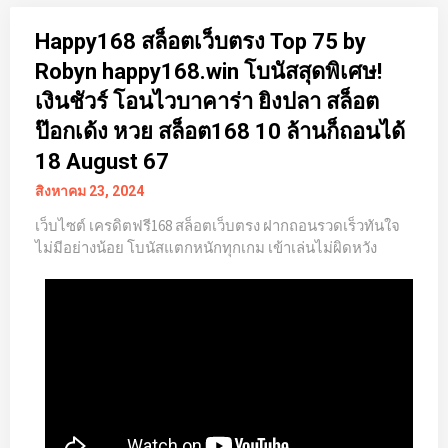
Happy168 สล็อตเว็บตรง Top 75 by
Robyn happy168.win โบนัสสุดพิเศษ!
เงินชัวร์ โอนไวบาคาร่า ยิงปลา สล็อต
ป๊อกเด้ง หวย สล็อต168 10 ล้านก็ถอนได้
18 August 67
สิงหาคม 23, 2024
เว็บไซต์ เครดิตฟรี168 สล็อตเว็บตรง ฝากถอนรวดเร็วทันใจ
ไม่มีอย่างน้อย โบนัสแตกหนักทุกเกม เข้าเล่นไม่ผิดหวัง