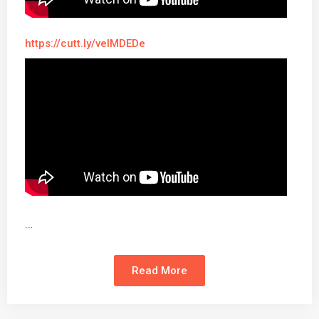
https://cutt.ly/veIMDEDe
…
Read More