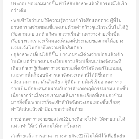
ประกอบของเกมมากขึ้น ทำให้จับจังหวะแล้วก็อารมณ์ได้เร็ว
กว่าเดิม
• พอเข้าใจว่าเกมให้ความรู้ความเข้าใจสึกแตกต่าง: ผู้ที่ไม่
อ่านตารางจ่ายชอบชี้แจงเกมด้วยคำกว้างๆแม้กระนั้นไม่ได้รู้
เรื่องเกมเลย แต่ถ้าเกิดพวกเราเริ่มอ่านตารางจ่ายเพิ่มขึ้น
เรื่อยๆ พวกเราจะเริ่มมองเห็นองค์ประกอบของเกมได้อย่าง
แจ่มแจ้ง ไม่ต้องพึ่งความรู้สึกสิ่งเดียว
• ดูจังหวะเปลี่ยนได้ดีขึ้น: บางเกมจะมีช่วงจ่ายย่อยแล้วเข้า
โบนัส แต่ว่าบางเกมจะเงียบยาวแล้วเปลี่ยนแปลงจังหวะที
เดียว ถ้าเรารู้เรื่องตารางจ่ายรวมทั้งเข้าใจฟีเจอร์ในเกมอยู่
และจากนั้นก็ชอบพิจารณาจังหวะเหล่านี้ได้ดีขึ้นมาก
• สังเกตมากกว่าลุ้นสิ่งเดียว: ผู้ที่มีความคิดริเริ่มอ่านตาราง
จ่ายเป็น มักจะสนุกสนานกับการสังเกตพฤติกรรมเกมเยอะขึ้น
เนื่องจากว่าเมื่อพวกเรามองเห็นรายละเอียดที่เคยมองข้าม
มากยิ่งขึ้น พวกเราก็จะเข้าหัวใจจังหวะเกมเยอะขึ้นเรื่อยๆ
ทำให้เล่นแล้วเข้ามือมากกว่าเดิมด้วย
การอ่านตารางจ่ายของ live22 บางทีอาจไม่ทำให้ทายเกมได้
แต่ว่าทำให้เข้าใจเกมได้มากขึ้นแน่ๆ
สุดท้ายแล้ว การอ่านตารางจ่าย live22 ก็ไม่ได้มีไว้เพื่อยืนยัน