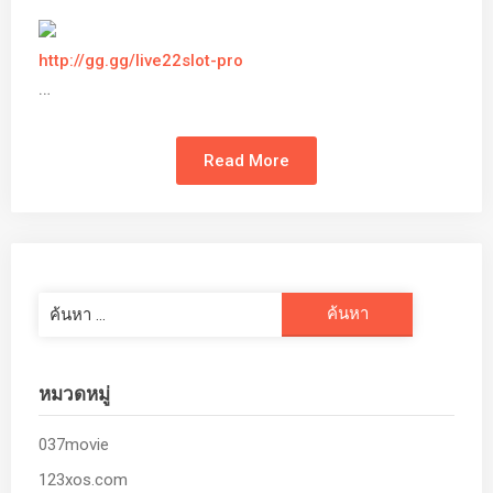
http://gg.gg/live22slot-pro
…
Read More
ค้นหา
สำหรับ:
หมวดหมู่
037movie
123xos.com