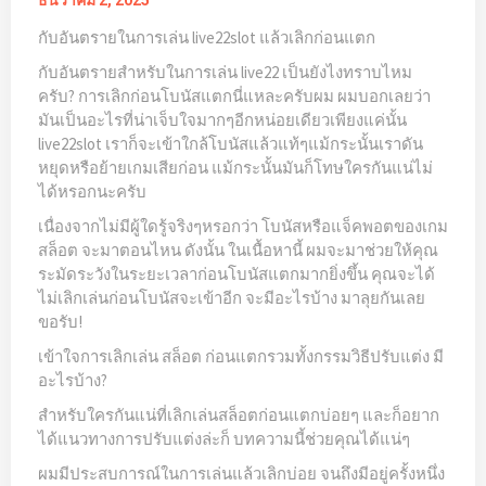
กับอันตรายในการเล่น live22slot แล้วเลิกก่อนแตก
กับอันตรายสำหรับในการเล่น live22 เป็นยังไงทราบไหม
ครับ? การเลิกก่อนโบนัสแตกนี่แหละครับผม ผมบอกเลยว่า
มันเป็นอะไรที่น่าเจ็บใจมากๆอีกหน่อยเดียวเพียงแค่นั้น
live22slot เราก็จะเข้าใกล้โบนัสแล้วแท้ๆแม้กระนั้นเราดัน
หยุดหรือย้ายเกมเสียก่อน แม้กระนั้นมันก็โทษใครกันแน่ไม่
ได้หรอกนะครับ
เนื่องจากไม่มีผู้ใดรู้จริงๆหรอกว่า โบนัสหรือแจ็คพอตของเกม
สล็อต จะมาตอนไหน ดังนั้น ในเนื้อหานี้ ผมจะมาช่วยให้คุณ
ระมัดระวังในระยะเวลาก่อนโบนัสแตกมากยิ่งขึ้น คุณจะได้
ไม่เลิกเล่นก่อนโบนัสจะเข้าอีก จะมีอะไรบ้าง มาลุยกันเลย
ขอรับ!
เข้าใจการเลิกเล่น สล็อต ก่อนแตกรวมทั้งกรรมวิธีปรับแต่ง มี
อะไรบ้าง?
สำหรับใครกันแน่ที่เลิกเล่นสล็อตก่อนแตกบ่อยๆ และก็อยาก
ได้แนวทางการปรับแต่งล่ะก็ บทความนี้ช่วยคุณได้แน่ๆ
ผมมีประสบการณ์ในการเล่นแล้วเลิกบ่อย จนถึงมีอยู่ครั้งหนึ่ง