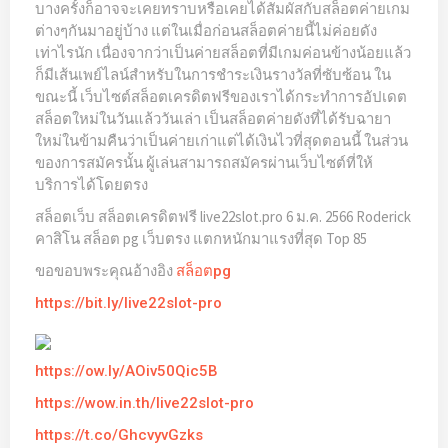
บางครั้งก็อาจจะเคยทราบหรือเคยได้สัมผัสกับสล็อตค่ายเกม
ต่างๆกันมาอยู่บ้าง แต่ในเมื่อก่อนสล็อตค่ายนี้ไม่ค่อยดัง
เท่าไรนัก เนื่องจากว่าเป็นค่ายสล็อตที่มีเกมค่อนข้างน้อยแล้ว
ก็มีเส้นเพย์ไลน์สำหรับในการชำระเงินรางวัลที่ซับซ้อน ใน
ขณะนี้ เว็บไซต์สล็อตเครดิตฟรีของเราได้กระทำการอัปเดต
สล็อตใหม่ในวันแล้ววันเล่า เป็นสล็อตค่ายดังที่ได้รับฉายา
ใหม่ในข้ามคืนว่าเป็นค่ายเก่าแต่ได้เงินไวที่สุดตอนนี้ ในส่วน
ของการสมัครนั้น ผู้เล่นสามารถสมัครผ่านเว็บไซต์ที่ให้
บริการได้โดยตรง
สล็อตเว็บ สล็อตเครดิตฟรี live22slot.pro 6 ม.ค. 2566 Roderick
คาสิโน สล็อต pg เว็บตรง แตกหนักมาแรงที่สุด Top 85
ขอขอบพระคุณอ้างอิง
สล็อตpg
https://bit.ly/live22slot-pro
https://ow.ly/AOiv50Qic5B
https://wow.in.th/live22slot-pro
https://t.co/GhcvyvGzks