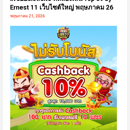
Ernest 11 เว็บไซต์ใหญ่ พฤษภาคม 26
พฤษภาคม 21, 2026