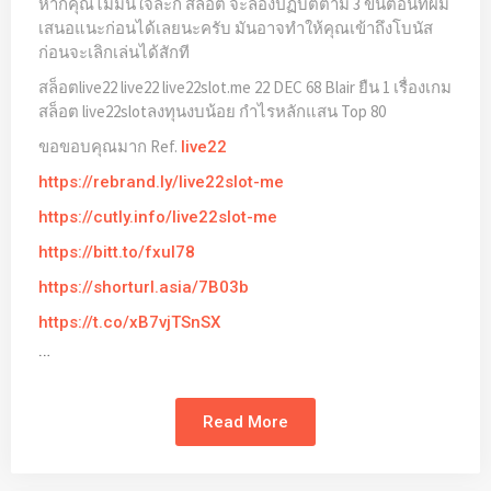
หากคุณไม่มั่นใจล่ะก็ สล็อต จะลองปฏิบัติตาม 3 ขั้นตอนที่ผม
เสนอแนะก่อนได้เลยนะครับ มันอาจทำให้คุณเข้าถึงโบนัส
ก่อนจะเลิกเล่นได้สักที
สล็อตlive22 live22 live22slot.me 22 DEC 68 Blair ยืน 1 เรื่องเกม
สล็อต live22slotลงทุนงบน้อย กำไรหลักแสน Top 80
ขอขอบคุณมาก Ref.
live22
https://rebrand.ly/live22slot-me
https://cutly.info/live22slot-me
https://bitt.to/fxul78
https://shorturl.asia/7B03b
https://t.co/xB7vjTSnSX
…
Read More