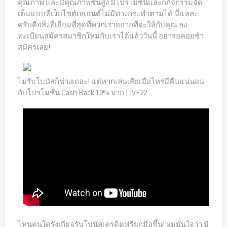
คุณภาพ และมีคุณภาพชั้นสูง มีโปรโมชั่นและก็กิจกรรมจัด
เต็มแบบที่เว็บไซต์เอเย่นต์ไม่มีทางกระทำตามได้ นี่แหละ
ครับคือสิ่งที่เยี่ยมที่สุดที่พวกเราอยากที่จะให้กับคุณ ลง
ทะเบียนสมัครสมาชิกใหม่กับเราได้แล้ววันนี้ อย่ารอคอยช้า
สมัครเลย!
ไม่รับโบนัสก็ช่างเถอะ! แต่หากเล่นเสียเมื่อไหร่มีคืนแน่นอน
กับโปรโมชั่น Cash Back 10% จาก LIVE22
ไหนคนใดรังเกียจรับโบนัสเครดิตฟรียกมือขึ้น! ผมมั่นใจว่า มี