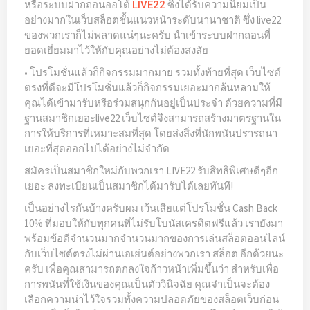
หรือระบบฝากถอนออโต้
ซึ่งได้รับความนิยมเป็น
LIVE22
อย่างมากในเว็บสล็อตชั้นแนวหน้าระดับนานาชาติ ซึ่ง live22
ของพวกเราก็ไม่พลาดแน่ๆนะครับ นำเข้าระบบฝากถอนที่
ยอดเยี่ยมมาไว้ให้กับคุณอย่างไม่ต้องสงสัย
• โปรโมชั่นแล้วก็กิจกรรมมากมาย รวมทั้งท้ายที่สุด เว็บไซต์
ตรงที่ดีจะมีโปรโมชั่นแล้วก็กิจกรรมเยอะมากล้นหลามให้
คุณได้เข้ามารับหรือร่วมสนุกกันอยู่เป็นประจำ ด้วยความที่มี
ฐานสมาชิกเยอะlive22 เว็บไซต์จึงสามารถสร้างมาตรฐานใน
การให้บริการที่เหมาะสมที่สุด โดยส่งสิ่งที่นักพนันปรารถนา
เยอะที่สุดออกไปได้อย่างไม่จำกัด
สมัครเป็นสมาชิกใหม่กับพวกเรา LIVE22 รับสิทธิพิเศษดีๆอีก
เยอะ ลงทะเบียนเป็นสมาชิกได้มารับได้เลยทันที!
เป็นอย่างไรกันบ้างครับผม เว้นเสียแต่โปรโมชั่น Cash Back
10% ที่มอบให้กับทุกคนที่ไม่รับโบนัสเครดิตฟรีแล้ว เรายังมา
พร้อมข้อดีจำนวนมากจำนวนมากของการเล่นสล็อตออนไลน์
กับเว็บไซต์ตรงไม่ผ่านเอเย่นต์อย่างพวกเรา สล็อต อีกด้วยนะ
ครับ เพื่อคุณสามารถตกลงใจก้าวหน้าเพิ่มขึ้นว่า สำหรับเพื่อ
การพนันที่ใช้เงินของคุณเป็นตัววินิจฉัย คุณจำเป็นจะต้อง
เลือกความน่าไว้ใจรวมทั้งความปลอดภัยของสล็อตเว็บก่อน