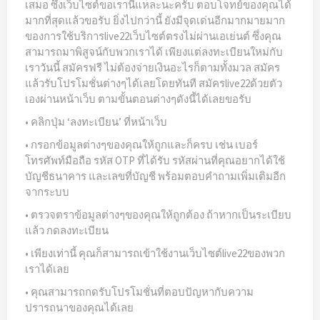
เสมอ ซึ่งเว็บไซต์ขอเรานี่แหละนะครับ ตอบโจทย์ของคุณได้
มากที่สุดแล้วขอรับ ยิ่งไปกว่านี้ ยังมีจุดเด่นอีกมากมายมาก
ของการใช้บริการlive22เว็บไซต์ตรงไม่ผ่านเอเย่นต์ ซึ่งคุณ
สามารถมาพิสูจน์กับพวกเราได้ เพียงแต่ลงทะเบียนใหม่กับ
เราวันนี้ สมัครฟรี ไม่ต้องจ่ายเงินอะไรก็ตามทั้งมวล สมัคร
แล้วรับโปรโมชั่นต่างๆได้เลยโดยทันที สมัครlive22ด้วยตัว
เองผ่านหน้าเว็บ ตามขั้นตอนต่างๆดังนี้ได้เลยขอรับ
• คลิกปุ่ม ‘ลงทะเบียน’ ที่หน้าเว็บ
• กรอกข้อมูลต่างๆของคุณให้ถูกและก็ครบ เช่น เบอร์
โทรศัพท์มือถือ รหัส OTP ที่ได้รับ รหัสผ่านที่คุณอยากได้ใช้
บัญชีธนาคาร และเลขที่บัญชี พร้อมตอบคำถามเพิ่มเติมอีก
จากระบบ
• ตรวจตราข้อมูลต่างๆของคุณให้ถูกต้อง ถ้าหากเป็นระเบียบ
แล้ว กดลงทะเบียน
• เพียงเท่านี้ คุณก็สามารถเข้าใช้งานเว็บไซต์live22ของพวก
เราได้เลย
• คุณสามารถกดรับโปรโมชั่นที่ตอบปัญหากับความ
ปรารถนาของคุณได้เลย