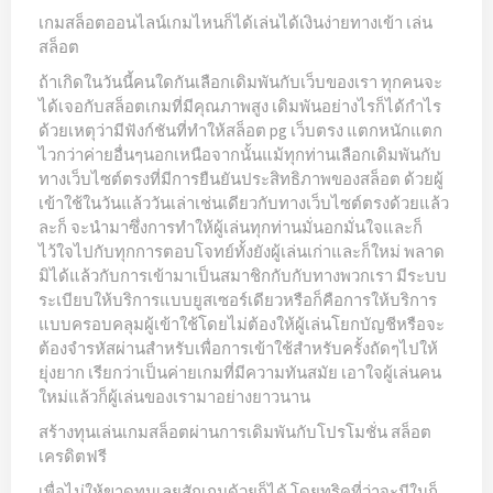
เกมสล็อตออนไลน์เกมไหนก็ได้เล่นได้เงินง่ายทางเข้า เล่น
สล็อต
ถ้าเกิดในวันนี้คนใดกันเลือกเดิมพันกับเว็บของเรา ทุกคนจะ
ได้เจอกับสล็อตเกมที่มีคุณภาพสูง เดิมพันอย่างไรก็ได้กำไร
ด้วยเหตุว่ามีฟังก์ชันที่ทำให้สล็อต pg เว็บตรง แตกหนักแตก
ไวกว่าค่ายอื่นๆนอกเหนือจากนั้นแม้ทุกท่านเลือกเดิมพันกับ
ทางเว็บไซต์ตรงที่มีการยืนยันประสิทธิภาพของสล็อต ด้วยผู้
เข้าใช้ในวันแล้ววันเล่าเช่นเดียวกับทางเว็บไซต์ตรงด้วยแล้ว
ละก็ จะนำมาซึ่งการทำให้ผู้เล่นทุกท่านมั่นอกมั่นใจและก็
ไว้ใจไปกับทุกการตอบโจทย์ทั้งยังผู้เล่นเก่าและก็ใหม่ พลาด
มิได้แล้วกับการเข้ามาเป็นสมาชิกกับกับทางพวกเรา มีระบบ
ระเบียบให้บริการแบบยูสเซอร์เดียวหรือก็คือการให้บริการ
แบบครอบคลุมผู้เข้าใช้โดยไม่ต้องให้ผู้เล่นโยกบัญชีหรือจะ
ต้องจำรหัสผ่านสำหรับเพื่อการเข้าใช้สำหรับครั้งถัดๆไปให้
ยุ่งยาก เรียกว่าเป็นค่ายเกมที่มีความทันสมัย เอาใจผู้เล่นคน
ใหม่แล้วก็ผู้เล่นของเรามาอย่างยาวนาน
สร้างทุนเล่นเกมสล็อตผ่านการเดิมพันกับโปรโมชั่น สล็อต
เครดิตฟรี
เพื่อไม่ให้ขาดทุนเลยสักเกมด้วยก็ได้ โดยทริคที่ว่าจะมีในก็