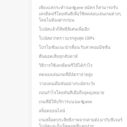
เพียงแค่กระทำ bar4game สมัคร ก็สามารถรับ
เครดิตฟรีโดยทันทีเพื่อใช้ทดสอบเล่นเกมต่างๆ
โดยไม่ต้องฝากก่อน
โบนัสแล้วก็สิทธิพิเศษเพิ่มอีก
โบนัสฝากคราวแรกสูงสุด 100%
โปรโมชั่นแนะนำเพื่อน รับค่าคอมมิชชั่น
คืนยอดเสียทุกสัปดาห์
วิธีการใช้เครดิตฟรีให้ได้กำไร
ทดลองเล่นเกมที่มีอัตราจ่ายสูง
วางแผนเดิมพันอย่างระมัดระวัง
ถอนกำไรโดยทันทีเมื่อถึงจุดมุ่งหมาย
เกมที่มีให้บริการบน bar4game
สล็อตออนไลน์
เกมสล็อตประสิทธิภาพจากค่ายดัง มากับฟีเจอร์
โบนัสและก็แจ็คพอตที่แตกง่าย