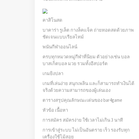
คาสิโนสด
บาคาร่า รูเล็ต กางล็คแจ็ค ถ่ายทอดสดด้วยภาพ
ชัดเจนแบบเรียลไทม์
พนันกีฬาออนไลน์
ครบทุกหมวดหมู่กีฬาที่นิยม ตัวอย่างเช่น บอล
บาสเก็ตบอล มวย รวมทั้งอีสปอร์ต
เกมยิงปลา
เกมที่เล่นง่าย สนุกเพลิน และก็สามารถทำเงินได้
จริงด้วยความสามารถของผู้เล่นเอง
ตารางสรุปคุณลักษณะเด่นของ bar4game
หัวข้อ เนื้อหา
การสมัคร สมัครง่าย ใช้เวลาไม่เกิน 3 นาที
การเข้าสู่ระบบ ไม่เป็นอันตราย เร็ว รองรับทุก
เครื่องใช้ไม้สอย