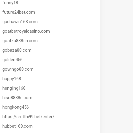
funny18
future24bet.com
gachawin168.com
goatbetroyalcasino.com
goatza888fin.com
gobaza88.com
golden456
gowingo88.com
happy168
hengjing168
hiso8888s.com
hongkong456
https://sretthi99.bet/enter/
hubbet168.com