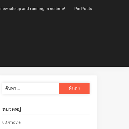
 new site up and running in no time!
Pin Posts
ค้นหา
สำหรับ:
หมวดหมู่
037movie