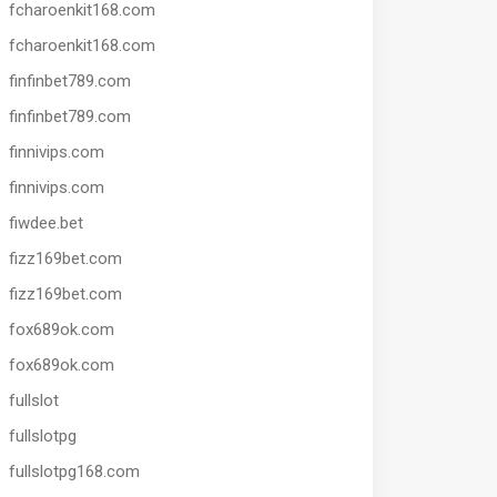
fcharoenkit168.com
fcharoenkit168.com
finfinbet789.com
finfinbet789.com
finnivips.com
finnivips.com
fiwdee.bet
fizz169bet.com
fizz169bet.com
fox689ok.com
fox689ok.com
fullslot
fullslotpg
fullslotpg168.com