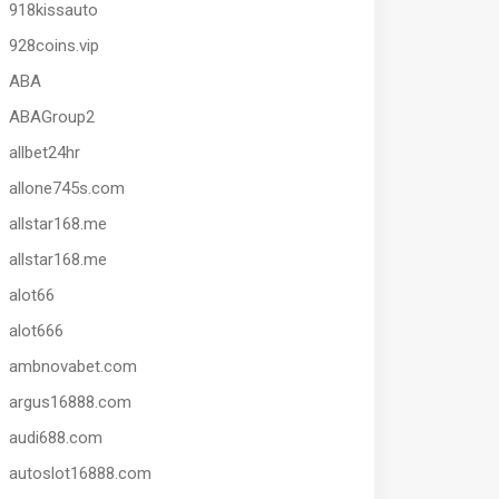
918kissauto
928coins.vip
ABA
ABAGroup2
allbet24hr
allone745s.com
allstar168.me
allstar168.me
alot66
alot666
ambnovabet.com
argus16888.com
audi688.com
autoslot16888.com