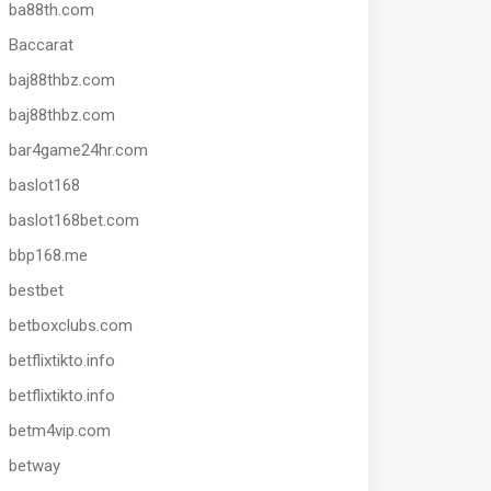
ba88th.com
Baccarat
baj88thbz.com
baj88thbz.com
bar4game24hr.com
baslot168
baslot168bet.com
bbp168.me
bestbet
betboxclubs.com
betflixtikto.info
betflixtikto.info
betm4vip.com
betway