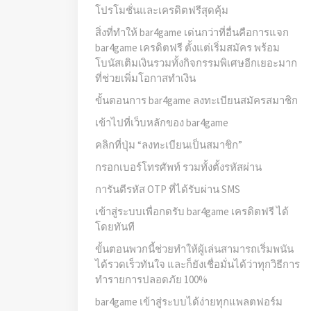
โปรโมชั่นและเครดิตฟรีสุดคุ้ม
สิ่งที่ทำให้ bar4game เด่นกว่าที่อื่นคือการแจก
bar4game เครดิตฟรี ตั้งแต่เริ่มสมัคร พร้อม
โบนัสเติมเงินรวมทั้งกิจกรรมพิเศษอีกเยอะมาก
ที่ช่วยเพิ่มโอกาสทำเงิน
ขั้นตอนการ bar4game ลงทะเบียนสมัครสมาชิก
เข้าไปที่เว็บหลักของ bar4game
คลิกที่ปุ่ม “ลงทะเบียนเป็นสมาชิก”
กรอกเบอร์โทรศัพท์ รวมทั้งตั้งรหัสผ่าน
การันตีรหัส OTP ที่ได้รับผ่าน SMS
เข้าสู่ระบบเพื่อกดรับ bar4game เครดิตฟรี ได้
โดยทันที
ขั้นตอนพวกนี้ช่วยทำให้ผู้เล่นสามารถเริ่มพนัน
ได้รวดเร็วทันใจ และก็ยังเชื่อมั่นได้ว่าทุกวิธีการ
ทำรายการปลอดภัย 100%
bar4game เข้าสู่ระบบได้ง่ายทุกแพลตฟอร์ม