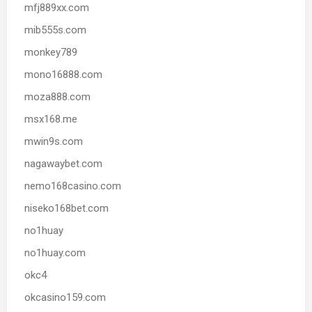
mfj889xx.com
mib555s.com
monkey789
mono16888.com
moza888.com
msx168.me
mwin9s.com
nagawaybet.com
nemo168casino.com
niseko168bet.com
no1huay
no1huay.com
okc4
okcasino159.com