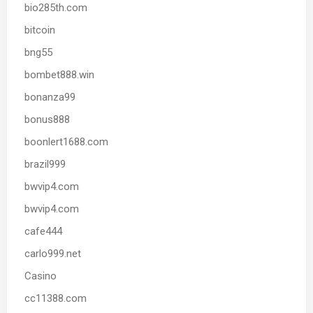
bio285th.com
bitcoin
bng55
bombet888.win
bonanza99
bonus888
boonlert1688.com
brazil999
bwvip4.com
bwvip4.com
cafe444
carlo999.net
Casino
cc11388.com