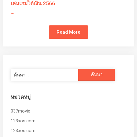
เล่นเกมได้เงิน 2566
…
Read More
ค้นหา
สำหรับ:
หมวดหมู่
037movie
123xos.com
123xos.com