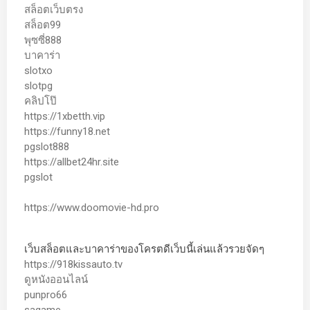
สล็อตเว็บตรง
สล็อต99
พุซซี่888
บาคาร่า
slotxo
slotpg
คลิปโป๊
https://1xbetth.vip
https://funny18.net
pgslot888
https://allbet24hr.site
pgslot
https://www.doomovie-hd.pro
เว็บสล็อตและบาคาร่าของโครตดีเว็บนี้เล่นแล้วรวยจัดๆ
https://918kissauto.tv
ดูหนังออนไลน์
punpro66