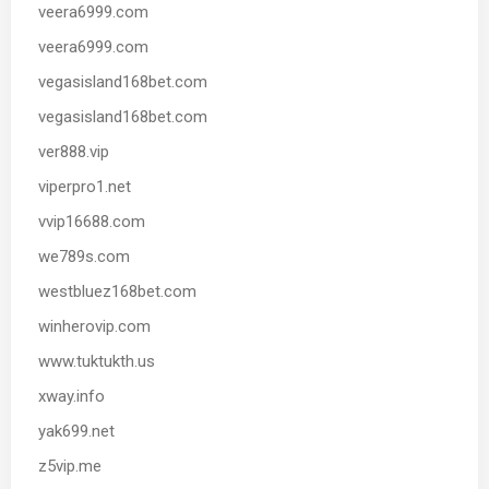
veera6999.com
veera6999.com
vegasisland168bet.com
vegasisland168bet.com
ver888.vip
viperpro1.net
vvip16688.com
we789s.com
westbluez168bet.com
winherovip.com
www.tuktukth.us
xway.info
yak699.net
z5vip.me