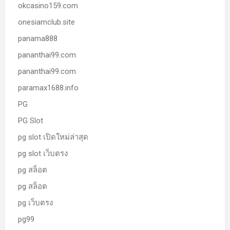
okcasino159.com
onesiamclub.site
panama888
pananthai99.com
pananthai99.com
paramax1688.info
PG
PG Slot
pg slot เปิดใหม่ล่าสุด
pg slot เว็บตรง
pg สล็อต
pg สล็อต
pg เว็บตรง
pg99