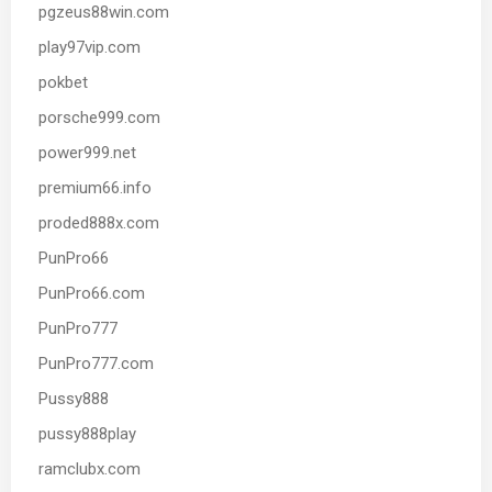
pgzeus88win.com
play97vip.com
pokbet
porsche999.com
power999.net
premium66.info
proded888x.com
PunPro66
PunPro66.com
PunPro777
PunPro777.com
Pussy888
pussy888play
ramclubx.com