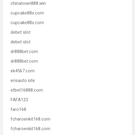
chinatown888.win
cupcake88x.com
cupcake88x.com
debet slot
debet slot
dr888bet.com
dr888bet.com
ek4567.com
erisauto.site
etbet16888.com
FAFA123
faro168
fcharoenkit168.com
fcharoenkit168.com