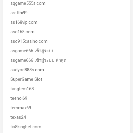
sqgame555s.com
sretthi99
ss168vip.com
ssc168.com
ssc915casino.com
ssgame666 เข้าสู่ระบบ
ssgame666 เข้าสู่ระบบ ล่าสุด
sudyod888s.com
SuperGame Slot
tangtem168
teenoi69
temmax69
texas24
tia8kingbet.com