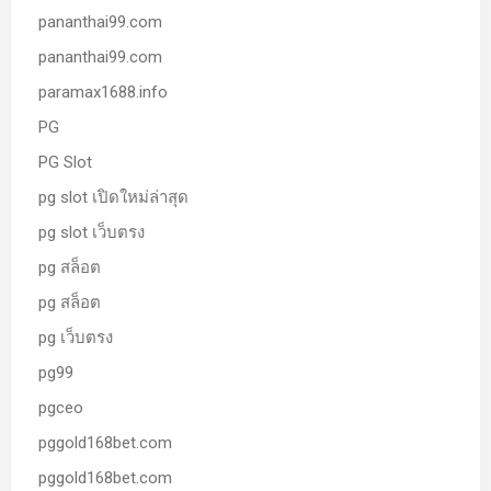
pananthai99.com
pananthai99.com
paramax1688.info
PG
PG Slot
pg slot เปิดใหม่ล่าสุด
pg slot เว็บตรง
pg สล็อต
pg สล็อต
pg เว็บตรง
pg99
pgceo
pggold168bet.com
pggold168bet.com