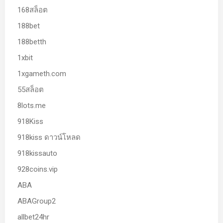
168สล็อต
188bet
188betth
1xbit
1xgameth.com
55สล็อต
8lots.me
918Kiss
918kiss ดาวน์โหลด
918kissauto
928coins.vip
ABA
ABAGroup2
allbet24hr