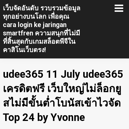
Skip
เว็บจัดอันดับ รวบรวมข้อมูล
to
ทุกอย่างบนโลก เพื่อคุณ
content
cara login ke jaringan
smartfren ความสนุกที่ไม่มี
ที่สิ้นสุดกับเกมสล็อตพีจีใน
คาสิโนเว็บตรง!
udee365 11 July udee365
เครดิตฟรี เว็บใหญ่ไม่ล็อกยู
สไม่มีขั้นต่ำโบนัสเข้าไวจัด
Top 24 by Yvonne