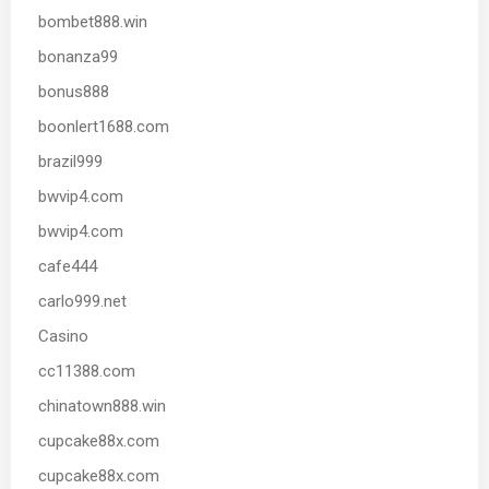
bombet888.win
bonanza99
bonus888
boonlert1688.com
brazil999
bwvip4.com
bwvip4.com
cafe444
carlo999.net
Casino
cc11388.com
chinatown888.win
cupcake88x.com
cupcake88x.com