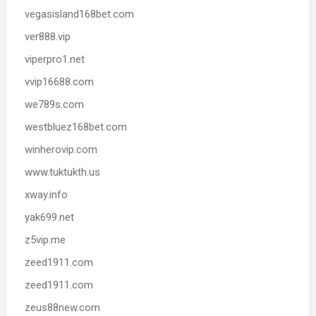
vegasisland168bet.com
ver888.vip
viperpro1.net
vvip16688.com
we789s.com
westbluez168bet.com
winherovip.com
www.tuktukth.us
xway.info
yak699.net
z5vip.me
zeed1911.com
zeed1911.com
zeus88new.com