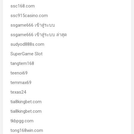
ssc168.com
ssc915casino.com
ssgame666 เข้าสู่ระบบ
ssgame666 เข้าสู่ระบบ ล่าสุด
sudyod888s.com
SuperGame Slot
tangtem168
teenoi69
temmax69
texas24
tia8kingbet.com
tia8kingbet.com
tkbpgg.com
tong168win.com