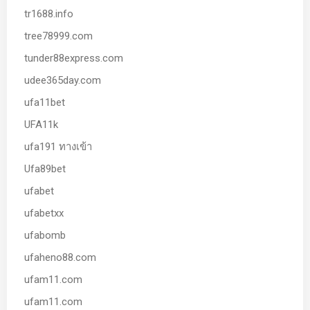
tr1688.info
tree78999.com
tunder88express.com
udee365day.com
ufa11bet
UFA11k
ufa191 ทางเข้า
Ufa89bet
ufabet
ufabetxx
ufabomb
ufaheno88.com
ufam11.com
ufam11.com