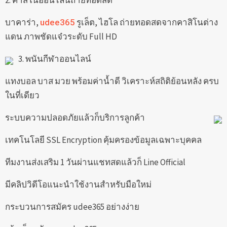
2. คาสิโนออนไลน์ถ่ายทอดสด
บาคาร่า,
รูเล็ต, ไฮโล ถ่ายทอดสดจากคาสิโนต่าง
udee365
แดน ภาพชัดแจ๋วระดับ Full HD
3. พนันกีฬาออนไลน์
แทงบอล บาส มวย พร้อมค่าน้ำดี วิเคราะห์สถิติย้อนหลัง ครบ
ในที่เดียว
ระบบความปลอดภัยแล้วก็บริการลูกค้า
เทคโนโลยี SSL Encryption คุ้มครองข้อมูลเฉพาะบุคคล
ทีมงานส่งเสริม 1 วันผ่านแชทสดแล้วก็ Line Official
มีคลิปวิดีโอแนะนำใช้งานสำหรับมือใหม่
กระบวนการสมัคร udee365 อย่างง่าย