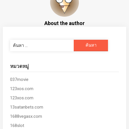
About the author
ค้นหา
สำหรับ:
หมวดหมู่
037movie
123xos.com
123xos.com
13satanbets.com
1688vegasx.com
168slot