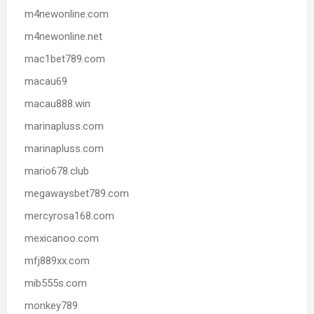
m4newonline.com
m4newonline.net
mac1bet789.com
macau69
macau888.win
marinapluss.com
marinapluss.com
mario678.club
megawaysbet789.com
mercyrosa168.com
mexicanoo.com
mfj889xx.com
mib555s.com
monkey789