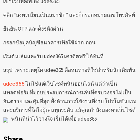
เข้าเว็บหลักของ udee365
คลิก “ลงทะเบียนเป็นสมาชิก” และก็กรอกหมายเลขโทรศัพท์
ยืนยัน OTP และตั้งรหัสผ่าน
กรอกข้อมูลบัญชีธนาคารเพื่อใช้ฝาก-ถอน
เริ่มต้นเล่นและรับ udee365 เครดิตฟรี ได้ทันที
สรุป: เพราะเหตุใด udee365 คือหนทางที่ใช่สำหรับนักเดิมพัน
ไม่ใช่แค่เว็บไซต์พนันออนไลน์ แต่ว่าเป็น
udee365
แพลตฟอร์มที่มอบประสบการณ์การเล่นที่ครบวงจร ไม่เป็น
อันตราย และคุ้มที่สุด ทั้งด้านการใช้งานที่ง่าย โปรโมชั่นแรง
และบริการที่ใส่ใจผู้เล่นทุกระดับ แม้คุณกำลังมองหาเว็บไซต์
พนันที่น่าไว้วางใจ เริ่มได้เมื่อ udee365
Share