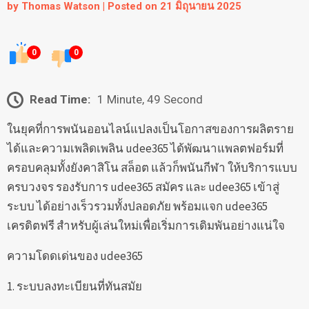
by
Thomas Watson
|
Posted on
21 มิถุนายน 2025
0
0
Read Time:
1 Minute, 49 Second
ในยุคที่การพนันออนไลน์แปลงเป็นโอกาสของการผลิตราย
ได้และความเพลิดเพลิน udee365 ได้พัฒนาแพลตฟอร์มที่
ครอบคลุมทั้งยังคาสิโน สล็อต แล้วก็พนันกีฬา ให้บริการแบบ
ครบวงจร รองรับการ udee365 สมัคร และ udee365 เข้าสู่
ระบบ ได้อย่างเร็วรวมทั้งปลอดภัย พร้อมแจก udee365
เครดิตฟรี สำหรับผู้เล่นใหม่เพื่อเริ่มการเดิมพันอย่างแน่ใจ
ความโดดเด่นของ udee365
1. ระบบลงทะเบียนที่ทันสมัย