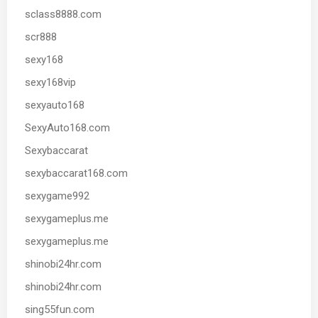
sclass8888.com
scr888
sexy168
sexy168vip
sexyauto168
SexyAuto168.com
Sexybaccarat
sexybaccarat168.com
sexygame992
sexygameplus.me
sexygameplus.me
shinobi24hr.com
shinobi24hr.com
sing55fun.com