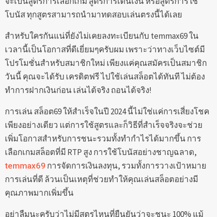
จะเป็นสูตรการเลือกเกม สูตรการเดินเงิน หรือสูตรการใช้
โบนัส ทุกสูตรสามารถนำมาทดสอบเล่นตรงนี้ได้เลย
สำหรับใครกันแน่ที่ยังไม่เคยลงทะเบียนกับ temmax69 ใน
เวลานี้เป็นโอกาสที่ดีเยี่ยมๆครับผม เพราะว่าทางเว็บไซต์มี
โปรโมชั่นสำหรับสมาชิกใหม่ เพียงแค่คุณสมัครเป็นสมาชิก
วันนี้ คุณจะได้รับ เครดิตฟรี ไปใช้เล่นสล็อตได้ทันที ไม่ต้อง
ทำการฝากเงินก่อน เล่นได้จริง ถอนได้จริง!
การเล่น สล็อต69 ให้สำเร็จในปี 2024 นี้ไม่ใช่แค่การเสี่ยงโชค
เพียงอย่างเดียว แต่การใช้สูตรและก็วิธีที่สำเร็จจริงจะช่วย
เพิ่มโอกาสสำหรับการชนะรวมทั้งทำกำไรได้มากขึ้น การ
เลือกเกมสล็อตที่มี RTP สูง การใช้โบนัสอย่างชาญฉลาด,
การจัดการเงินลงทุน, รวมทั้งการวางเป้าหมาย
temmax69
การเล่นที่ดี ล้วนเป็นเหตุที่ช่วยทำให้คุณเล่นสล็อตอย่างมี
คุณภาพมากเพิ่มขึ้น
อย่าลืมนะครับว่าไม่มีสูตรไหนที่ยืนยันว่าจะชนะ 100% แม้