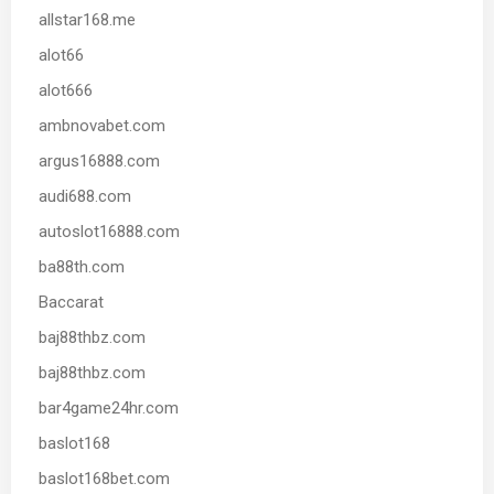
allstar168.me
alot66
alot666
ambnovabet.com
argus16888.com
audi688.com
autoslot16888.com
ba88th.com
Baccarat
baj88thbz.com
baj88thbz.com
bar4game24hr.com
baslot168
baslot168bet.com