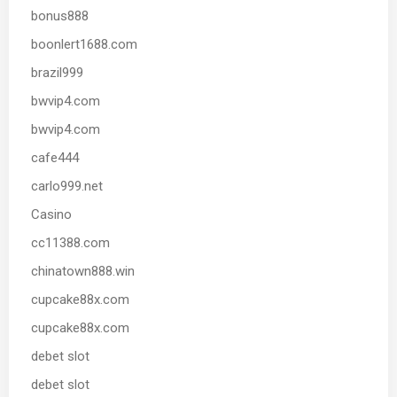
bonus888
boonlert1688.com
brazil999
bwvip4.com
bwvip4.com
cafe444
carlo999.net
Casino
cc11388.com
chinatown888.win
cupcake88x.com
cupcake88x.com
debet slot
debet slot