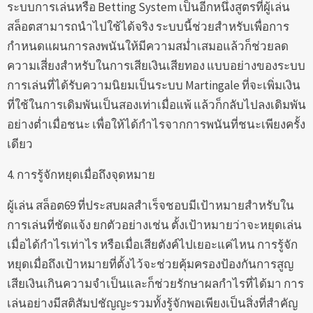
ระบบการเล่นหรือ Betting System เป็นอีกหนึ่งสูตรที่ผู้เล่น
สล็อตสามารถนำไปใช้ได้จริง ระบบนี้ช่วยสำหรับเพื่อการ
กำหนดแผนการลงพนันให้มีความสม่ำเสมอแล้วก็ช่วยลด
ความเสี่ยงสำหรับในการเสียเงินเสียทอง แบบอย่างของระบบ
การเล่นที่ได้รับความนิยมเป็นระบบ Martingale ที่จะเพิ่มเงิน
ที่ใช้ในการเดิมพันเป็นสองเท่าเมื่อแพ้ แล้วก็กลับไปลงเดิมพัน
อย่างต่ำเมื่อชนะ เพื่อให้ได้กำไรจากการพนันที่ชนะเพียงครั้ง
เดียว
4. การรู้จักหยุดเมื่อถึงจุดหมาย
ผู้เล่น สล็อต69 ที่ประสบผลสำเร็จชอบมีเป้าหมายสำหรับใน
การเล่นที่ชัดแจ้ง ยกตัวอย่างเช่น ตั้งเป้าหมายว่าจะหยุดเล่น
เมื่อได้กำไรเท่าไร หรือเมื่อเสียตังค์ไปเยอะแค่ไหน การรู้จัก
หยุดเมื่อถึงเป้าหมายที่ตั้งไว้จะช่วยคุ้มครองป้องกันการสูญ
เสียเงินเกินความจำเป็นและก็ช่วยรักษาผลกำไรที่ได้มา การ
เล่นอย่างมีสติสัมปชัญญะรวมทั้งรู้จักพอเพียงเป็นสิ่งที่สำคัญ