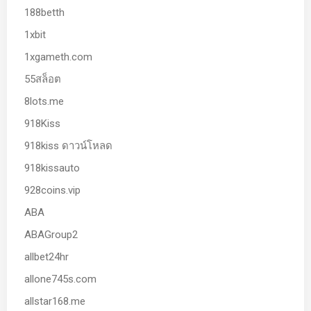
188betth
1xbit
1xgameth.com
55สล็อต
8lots.me
918Kiss
918kiss ดาวน์โหลด
918kissauto
928coins.vip
ABA
ABAGroup2
allbet24hr
allone745s.com
allstar168.me