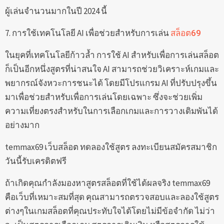
ผู้เล่นจำนวนมากในปี 2024 นี้
7. การใช้เทคโนโลยี AI เพื่อช่วยสำหรับการเล่น
สล็อต69
ในยุคที่เทคโนโลยีก้าวล้ำ การใช้ AI สำหรับเพื่อการเล่นสล็อต
ก็เป็นอีกหนึ่งสูตรที่น่าสนใจ AI สามารถช่วยวิเคราะห์เกมและ
พยากรณ์จังหวะการชนะได้ โดยมีโปรแกรม AI ที่ปรับปรุงขึ้น
มาเพื่อช่วยสำหรับเพื่อการเล่นโดยเฉพาะ ซึ่งจะช่วยเพิ่ม
ความเที่ยงตรงสำหรับในการเลือกเกมและการวางเดิมพันได้
อย่างมาก
temmax69 เว็บสล็อต ทดลองใช้สูตร ลงทะเบียนสมัครสมาชิก
วันนี้รับเครดิตฟรี
ถ้าเกิดคุณกำลังมองหาสูตรสล็อตที่ใช้ได้ผลจริง temmax69
คือเว็บที่เหมาะสมที่สุด คุณสามารถตรวจสอบและลองใช้สูตร
ต่างๆในเกมสล็อตที่คุณประทับใจได้โดยไม่มีข้อจำกัด ไม่ว่า