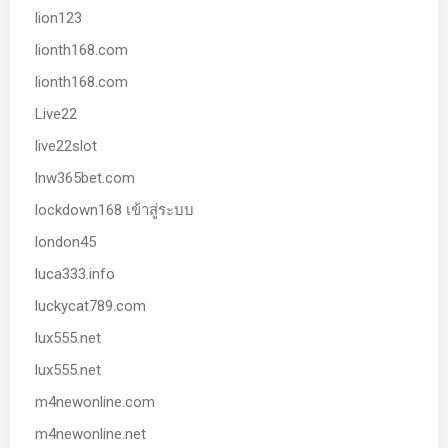
lion123
lionth168.com
lionth168.com
Live22
live22slot
lnw365bet.com
lockdown168 เข้าสู่ระบบ
london45
luca333.info
luckycat789.com
lux555.net
lux555.net
m4newonline.com
m4newonline.net