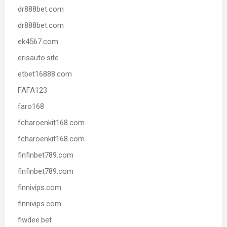
dr888bet.com
dr888bet.com
ek4567.com
erisauto.site
etbet16888.com
FAFA123
faro168
fcharoenkit168.com
fcharoenkit168.com
finfinbet789.com
finfinbet789.com
finnivips.com
finnivips.com
fiwdee.bet