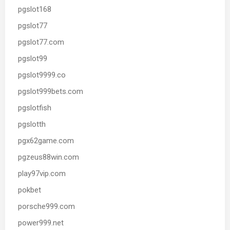
pgslot168
pgslot77
pgslot77.com
pgslot99
pgslot9999.co
pgslot999bets.com
pgslotfish
pgslotth
pgx62game.com
pgzeus88win.com
play97vip.com
pokbet
porsche999.com
power999.net