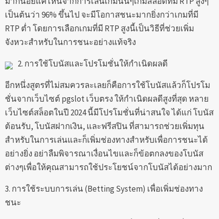
มากน้อยแค่ไหนจากการเล่นเกมนั้นๆเกมสล็อตที่มี RTP สูงๆ
เป็นต้นว่า 96% ขึ้นไป จะมีโอกาสชนะมากยิ่งกว่าเกมที่มี
RTP ต่ำ โดยการเลือกเกมที่มี RTP สูงนี้เป็นวิธีที่ช่วยเพิ่ม
จังหวะสำหรับในการชนะอย่างแท้จริง
2. การใช้โบนัสและโปรโมชั่นให้กำเนิดผลดี
อีกหนึ่งสูตรที่ไม่สมควรละเลยก็คือการใช้โบนัสแล้วก็โปรโม
ชั่นจากเว็บไซต์ pgslot เว็บตรง ให้กำเนิดผลดีสูงที่สุด หลาย
เว็บไซต์สล็อตในปี 2024 นี้มีโปรโมชั่นที่น่าสนใจ ได้แก่ โบนัส
ต้อนรับ, โบนัสฝากเงิน, และฟรีสปิน ที่สามารถช่วยเพิ่มทุน
สำหรับในการเล่นและก็เพิ่มช่องทางสำหรับเพื่อการชนะได้
อย่างยิ่ง อย่าลืมพิจารณาเงื่อนไขและก็ข้อตกลงของโบนัส
ต่างๆเพื่อให้คุณสามารถใช้ประโยชน์จากโบนัสได้อย่างมาก
3. การใช้ระบบการเล่น (Betting System) เพื่อเพิ่มช่องทาง
ชนะ