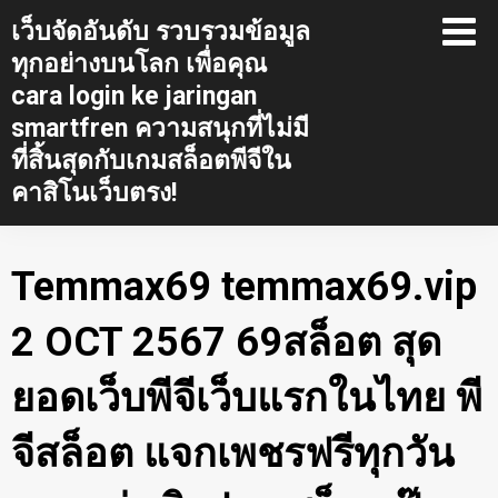
Skip
เว็บจัดอันดับ รวบรวมข้อมูล
to
ทุกอย่างบนโลก เพื่อคุณ
content
cara login ke jaringan
smartfren ความสนุกที่ไม่มี
ที่สิ้นสุดกับเกมสล็อตพีจีใน
คาสิโนเว็บตรง!
Temmax69 temmax69.vip
2 OCT 2567 69สล็อต สุด
ยอดเว็บพีจีเว็บแรกในไทย พี
จีสล็อต แจกเพชรฟรีทุกวัน