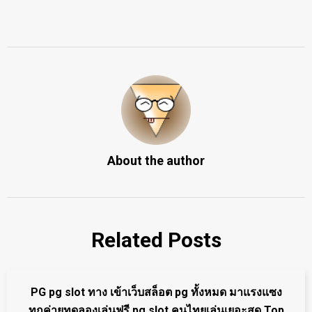
About the author
Related Posts
PG pg slot ทาง เข้าเว็บสล็อต pg ทั้งหมด มาแรงแซง
ทุกค่ายทดลองเล่นฟรี pg slot คนไทยเล่นเยอะสุด Top