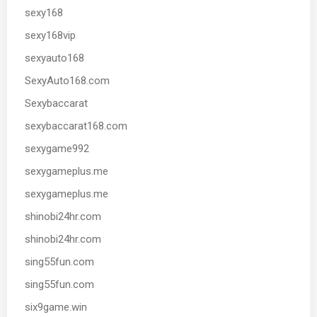
sexy168
sexy168vip
sexyauto168
SexyAuto168.com
Sexybaccarat
sexybaccarat168.com
sexygame992
sexygameplus.me
sexygameplus.me
shinobi24hr.com
shinobi24hr.com
sing55fun.com
sing55fun.com
six9game.win