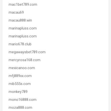
mac1bet789.com
macau69
macau888.win
marinapluss.com
marinapluss.com
mario678.club
megawaysbet789.com
mercyrosa168.com
mexicanoo.com
mfj889xx.com
mib555s.com
monkey789
mono16888.com
moza888.com