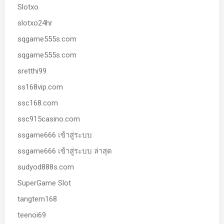
Slotxo
slotxo24hr
sqgame555s.com
sqgame555s.com
sretthi99
ss168vip.com
ssc168.com
ssc915casino.com
ssgame666 เข้าสู่ระบบ
ssgame666 เข้าสู่ระบบ ล่าสุด
sudyod888s.com
SuperGame Slot
tangtem168
teenoi69