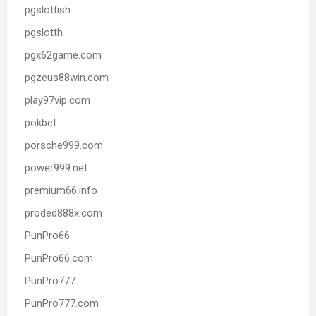
pgslotfish
pgslotth
pgx62game.com
pgzeus88win.com
play97vip.com
pokbet
porsche999.com
power999.net
premium66.info
proded888x.com
PunPro66
PunPro66.com
PunPro777
PunPro777.com