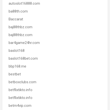
autoslot16888.com
ba88th.com
Baccarat
baj88thbz.com
baj88thbz.com
bar4game24hr.com
baslot168
baslot168bet.com
bbp168.me
bestbet
betboxclubs.com
betflixtikto.info
betflixtikto.info
betm4vip.com