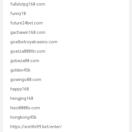
fullslotpg168.com
funny18
future24bet.com
gachawin168.com
goatbetroyalcasino.com
goatza888fin.com
gobaza88.com
golden456
gowingo88.com
happy168
hengjing168
hiso8888s.com
hongkong456
https://sretthi99.bet/enter/