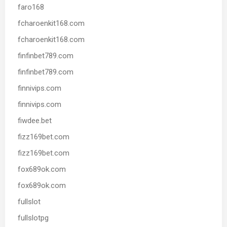
faro168
fcharoenkit168.com
fcharoenkit168.com
finfinbet789.com
finfinbet789.com
finnivips.com
finnivips.com
fiwdee.bet
fizz169bet.com
fizz169bet.com
fox689ok.com
fox689ok.com
fullslot
fullslotpg