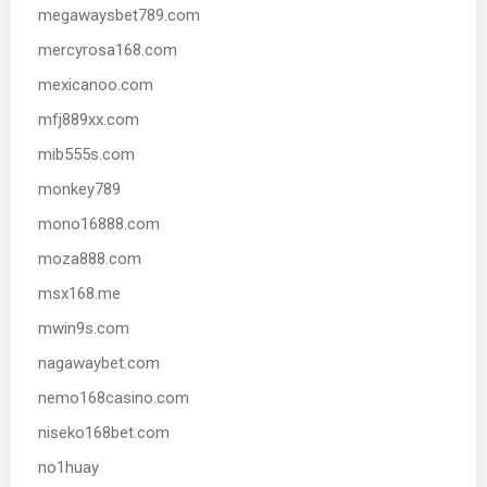
megawaysbet789.com
mercyrosa168.com
mexicanoo.com
mfj889xx.com
mib555s.com
monkey789
mono16888.com
moza888.com
msx168.me
mwin9s.com
nagawaybet.com
nemo168casino.com
niseko168bet.com
no1huay