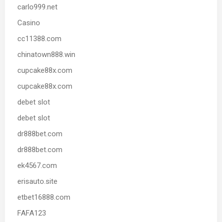
carlo999.net
Casino
cc11388.com
chinatown888.win
cupcake88x.com
cupcake88x.com
debet slot
debet slot
dr888bet.com
dr888bet.com
ek4567.com
erisauto.site
etbet16888.com
FAFA123