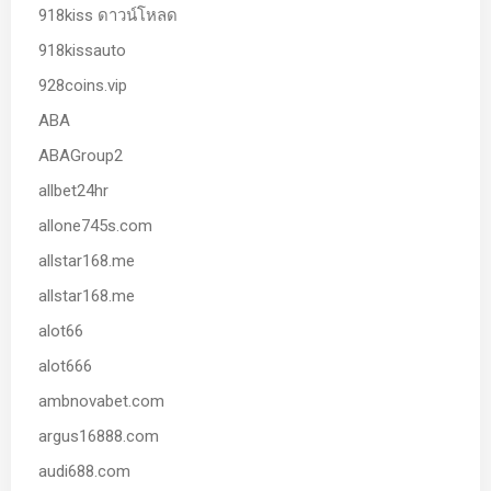
918kiss ดาวน์โหลด
918kissauto
928coins.vip
ABA
ABAGroup2
allbet24hr
allone745s.com
allstar168.me
allstar168.me
alot66
alot666
ambnovabet.com
argus16888.com
audi688.com