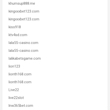
khumsup888.me
kingxxxbet123.com
kingxxxbet123.com
kiss918
ktv4sd.com
lala55-casino.com
lala55-casino.com
lalikabetsgame.com
lion123
lionth168.com
lionth168.com
Live22
live22slot
lnw365bet.com