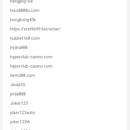
hengjing168
hiso8888s.com
hongkong456
https://sretthi99.bet/enter/
hubbet168.com
hydra888
hyperclub-casino.com
hyperclub-casino.com
item388.com
Jinda55
jinda888
Joker123
joker123auto
joker123th