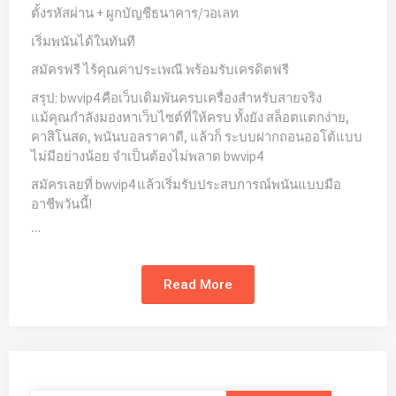
ตั้งรหัสผ่าน + ผูกบัญชีธนาคาร/วอเลท
เริ่มพนันได้ในทันที
สมัครฟรี ไร้คุณค่าประเพณี พร้อมรับเครดิตฟรี
สรุป: bwvip4 คือเว็บเดิมพันครบเครื่องสำหรับสายจริง
แม้คุณกำลังมองหาเว็บไซต์ที่ให้ครบ ทั้งยัง สล็อตแตกง่าย,
คาสิโนสด, พนันบอลราคาดี, แล้วก็ ระบบฝากถอนออโต้แบบ
ไม่มีอย่างน้อย จำเป็นต้องไม่พลาด bwvip4
สมัครเลยที่ bwvip4 แล้วเริ่มรับประสบการณ์พนันแบบมือ
อาชีพวันนี้!
…
Read More