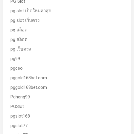
PG Slot
pg slot เปิดใหม่ล่าสุด
pg slot เว็บตรง
pg สล็อต
pg สล็อต
pg เว็บตรง
pg99
pgceo
pggold168bet.com
pggold168bet.com
Pgheng99
PGSlot
pgslot168
pgslot77