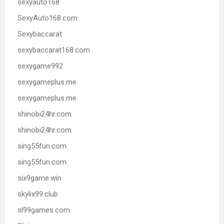
sexyauto168
SexyAuto168.com
Sexybaccarat
sexybaccarat168.com
sexygame992
sexygameplus.me
sexygameplus.me
shinobi24hr.com
shinobi24hr.com
sing55fun.com
sing55fun.com
six9game.win
skylix99.club
sl99games.com