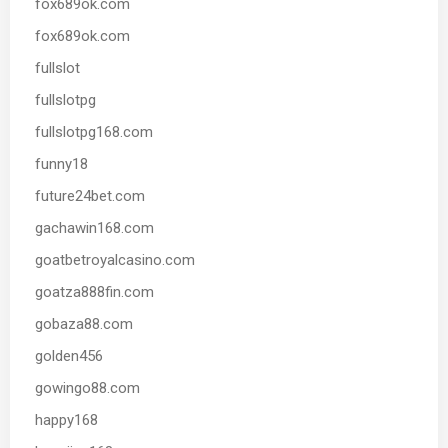
fox689ok.com
fox689ok.com
fullslot
fullslotpg
fullslotpg168.com
funny18
future24bet.com
gachawin168.com
goatbetroyalcasino.com
goatza888fin.com
gobaza88.com
golden456
gowingo88.com
happy168