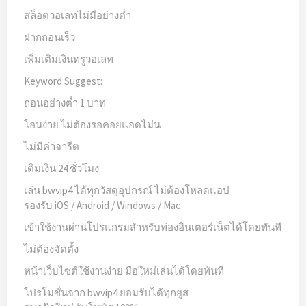
สล็อตวอเลทไม่มีอย่างต่ำ
ฝากถอนเร็ว
เพิ่มเติมเงินทรูวอเลท
Keyword Suggest:
ถอนอย่างต่ำ 1 บาท
โอนง่าย ไม่ต้องรอคอยแอดไม่น
ไม่มีค่าจารีต
เติมเงิน 24 ชั่วโมง
เล่น bwvip4 ได้ทุกวัสดุอุปกรณ์ ไม่ต้องโหลดแอป
รองรับ iOS / Android / Windows / Mac
เข้าใช้งานผ่านโปรแกรมสำหรับท่องอินเตอร์เน็ตได้โดยทันที
ไม่ต้องจัดตั้ง
หน้าเว็บไซต์ใช้งานง่าย มือใหม่เล่นได้โดยทันที
โปรโมชั่นจาก bwvip4 ยอมรับได้ทุกยูส