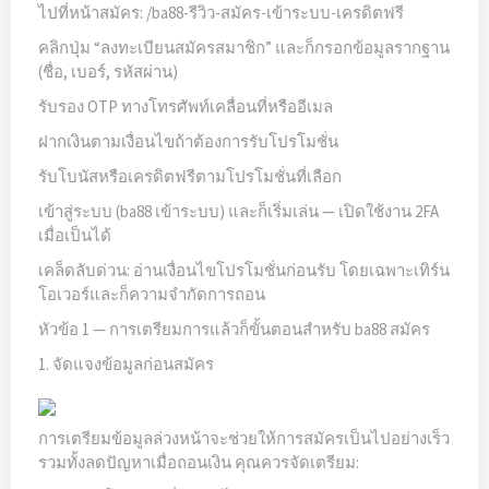
ไปที่หน้าสมัคร: /ba88-รีวิว-สมัคร-เข้าระบบ-เครดิตฟรี
คลิกปุ่ม “ลงทะเบียนสมัครสมาชิก” และก็กรอกข้อมูลรากฐาน
(ชื่อ, เบอร์, รหัสผ่าน)
รับรอง OTP ทางโทรศัพท์เคลื่อนที่หรืออีเมล
ฝากเงินตามเงื่อนไขถ้าต้องการรับโปรโมชั่น
รับโบนัสหรือเครดิตฟรีตามโปรโมชั่นที่เลือก
เข้าสู่ระบบ (ba88 เข้าระบบ) และก็เริ่มเล่น — เปิดใช้งาน 2FA
เมื่อเป็นได้
เคล็ดลับด่วน: อ่านเงื่อนไขโปรโมชั่นก่อนรับ โดยเฉพาะเทิร์น
โอเวอร์และก็ความจำกัดการถอน
หัวข้อ 1 — การเตรียมการแล้วก็ขั้นตอนสำหรับ ba88 สมัคร
1. จัดแจงข้อมูลก่อนสมัคร
การเตรียมข้อมูลล่วงหน้าจะช่วยให้การสมัครเป็นไปอย่างเร็ว
รวมทั้งลดปัญหาเมื่อถอนเงิน คุณควรจัดเตรียม: