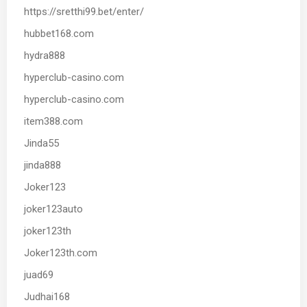
https://sretthi99.bet/enter/
hubbet168.com
hydra888
hyperclub-casino.com
hyperclub-casino.com
item388.com
Jinda55
jinda888
Joker123
joker123auto
joker123th
Joker123th.com
juad69
Judhai168