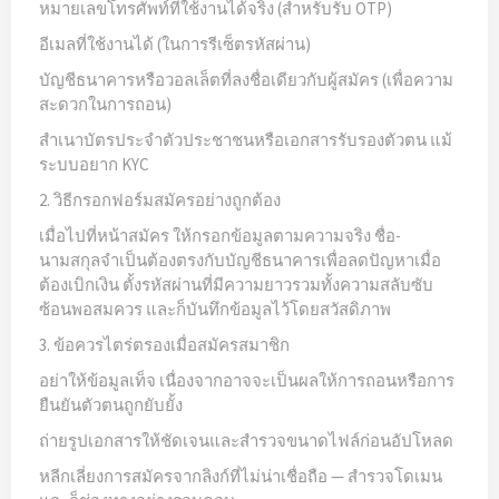
หมายเลขโทรศัพท์ที่ใช้งานได้จริง (สำหรับรับ OTP)
อีเมลที่ใช้งานได้ (ในการรีเซ็ตรหัสผ่าน)
บัญชีธนาคารหรือวอลเล็ตที่ลงชื่อเดียวกับผู้สมัคร (เพื่อความ
สะดวกในการถอน)
สำเนาบัตรประจำตัวประชาชนหรือเอกสารรับรองตัวตน แม้
ระบบอยาก KYC
2. วิธีกรอกฟอร์มสมัครอย่างถูกต้อง
เมื่อไปที่หน้าสมัคร ให้กรอกข้อมูลตามความจริง ชื่อ-
นามสกุลจำเป็นต้องตรงกับบัญชีธนาคารเพื่อลดปัญหาเมื่อ
ต้องเบิกเงิน ตั้งรหัสผ่านที่มีความยาวรวมทั้งความสลับซับ
ซ้อนพอสมควร และก็บันทึกข้อมูลไว้โดยสวัสดิภาพ
3. ข้อควรไตร่ตรองเมื่อสมัครสมาชิก
อย่าให้ข้อมูลเท็จ เนื่องจากอาจจะเป็นผลให้การถอนหรือการ
ยืนยันตัวตนถูกยับยั้ง
ถ่ายรูปเอกสารให้ชัดเจนและสำรวจขนาดไฟล์ก่อนอัปโหลด
หลีกเลี่ยงการสมัครจากลิงก์ที่ไม่น่าเชื่อถือ — สำรวจโดเมน