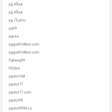
pg สล็อต
pg สล็อต
pg เว็บตรง
pg99
pgceo
pggold168bet.com
pggold168bet.com
Pgheng99
PGSlot
pgslot168
pgslot77
pgslot77.com
pgslot99
pgslot9999.co