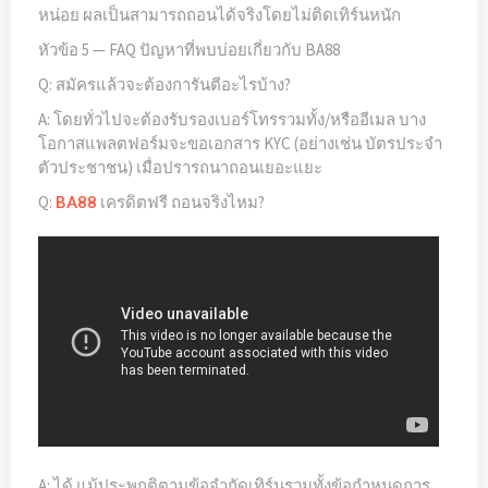
หน่อย ผลเป็นสามารถถอนได้จริงโดยไม่ติดเทิร์นหนัก
หัวข้อ 5 — FAQ ปัญหาที่พบบ่อยเกี่ยวกับ BA88
Q: สมัครแล้วจะต้องการันตีอะไรบ้าง?
A: โดยทั่วไปจะต้องรับรองเบอร์โทรรวมทั้ง/หรืออีเมล บาง
โอกาสแพลตฟอร์มจะขอเอกสาร KYC (อย่างเช่น บัตรประจำ
ตัวประชาชน) เมื่อปรารถนาถอนเยอะแยะ
Q:
เครดิตฟรี ถอนจริงไหม?
BA88
A: ได้ แม้ประพฤติตามข้อจำกัดเทิร์นรวมทั้งข้อกำหนดการ