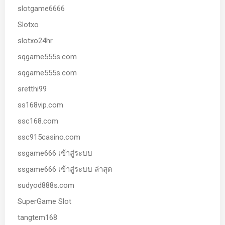
slotgame6666
Slotxo
slotxo24hr
sqgame555s.com
sqgame555s.com
sretthi99
ss168vip.com
ssc168.com
ssc915casino.com
ssgame666 เข้าสู่ระบบ
ssgame666 เข้าสู่ระบบ ล่าสุด
sudyod888s.com
SuperGame Slot
tangtem168