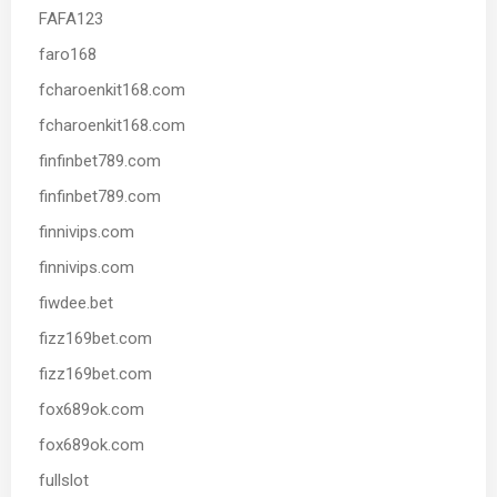
FAFA123
faro168
fcharoenkit168.com
fcharoenkit168.com
finfinbet789.com
finfinbet789.com
finnivips.com
finnivips.com
fiwdee.bet
fizz169bet.com
fizz169bet.com
fox689ok.com
fox689ok.com
fullslot