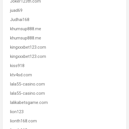
Joker123th.com
juad69
Judhai168
khumsup888.me
khumsup888.me
kingxxxbet123.com
kingxxxbet123.com
kiss918
ktv4sd.com
lala55-casino.com
lala55-casino.com
lalikabetsgame.com
lion123
lionth168.com