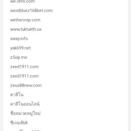
we789s.com
westbluez168bet.com
winherovip.com
www.tuktukth.us
xway.info
yak699.net
z5vip.me
zeed1911.com
zeed1911.com
zeus88new.com
คาสิโน
คาสิโนออนไลน์
ชื่อหมวดหมู่ใหม่
ซีเกมส์68