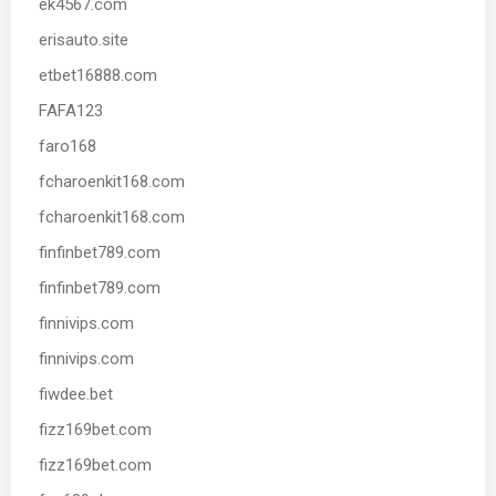
ek4567.com
erisauto.site
etbet16888.com
FAFA123
faro168
fcharoenkit168.com
fcharoenkit168.com
finfinbet789.com
finfinbet789.com
finnivips.com
finnivips.com
fiwdee.bet
fizz169bet.com
fizz169bet.com