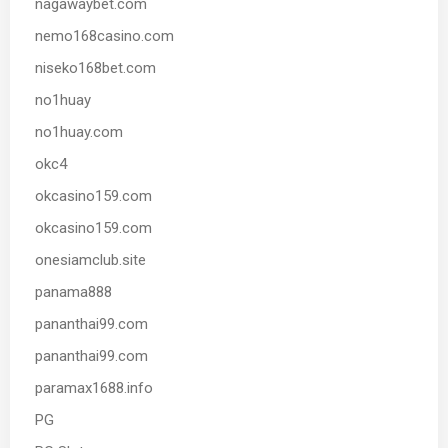
nagawaybet.com
nemo168casino.com
niseko168bet.com
no1huay
no1huay.com
okc4
okcasino159.com
okcasino159.com
onesiamclub.site
panama888
pananthai99.com
pananthai99.com
paramax1688.info
PG