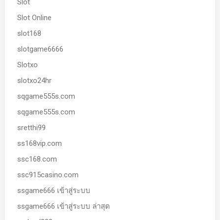
Slot
Slot Online
slot168
slotgame6666
Slotxo
slotxo24hr
sqgame555s.com
sqgame555s.com
sretthi99
ss168vip.com
ssc168.com
ssc915casino.com
ssgame666 เข้าสู่ระบบ
ssgame666 เข้าสู่ระบบ ล่าสุด