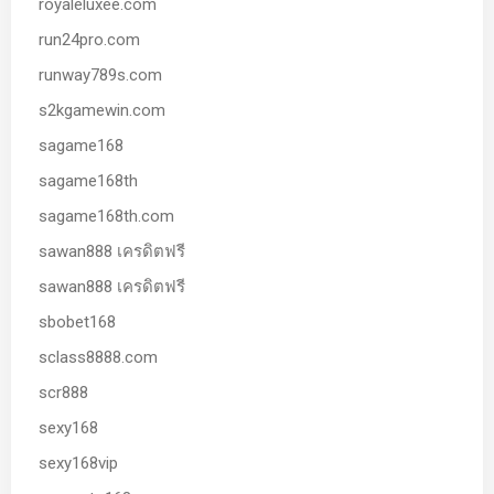
royaleluxee.com
run24pro.com
runway789s.com
s2kgamewin.com
sagame168
sagame168th
sagame168th.com
sawan888 เครดิตฟรี
sawan888 เครดิตฟรี
sbobet168
sclass8888.com
scr888
sexy168
sexy168vip