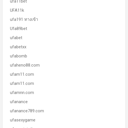
ufa11bet
UFA11k
ufa191 ทางเข้า
Ufa89bet
ufabet
ufabetxx
ufabomb
ufaheno88.com
ufam11.com
ufam11.com
ufamnn.com
ufanance
ufanance789.com
ufasexygame