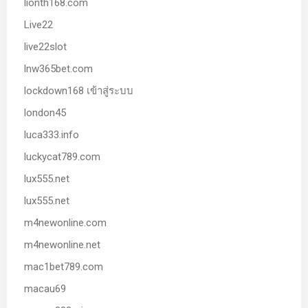
lionth168.com
Live22
live22slot
lnw365bet.com
lockdown168 เข้าสู่ระบบ
london45
luca333.info
luckycat789.com
lux555.net
lux555.net
m4newonline.com
m4newonline.net
mac1bet789.com
macau69