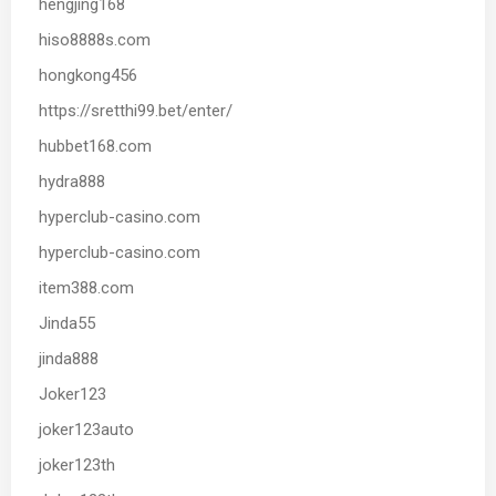
hengjing168
hiso8888s.com
hongkong456
https://sretthi99.bet/enter/
hubbet168.com
hydra888
hyperclub-casino.com
hyperclub-casino.com
item388.com
Jinda55
jinda888
Joker123
joker123auto
joker123th