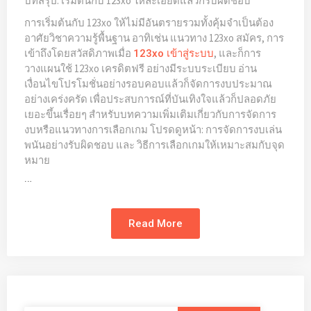
บทสรุป: เริ่มต้นกับ 123xo ให้ละเอียดแล้วก็รับผิดชอบ
การเริ่มต้นกับ 123xo ให้ไม่มีอันตรายรวมทั้งคุ้มจำเป็นต้อง
อาศัยวิชาความรู้พื้นฐาน อาทิเช่น แนวทาง 123xo สมัคร, การ
เข้าถึงโดยสวัสดิภาพเมื่อ
, และก็การ
123xo เข้าสู่ระบบ
วางแผนใช้ 123xo เครดิตฟรี อย่างมีระบบระเบียบ อ่าน
เงื่อนไขโปรโมชั่นอย่างรอบคอบแล้วก็จัดการงบประมาณ
อย่างเคร่งครัด เพื่อประสบการณ์ที่บันเทิงใจแล้วก็ปลอดภัย
เยอะขึ้นเรื่อยๆ สำหรับบทความเพิ่มเติมเกี่ยวกับการจัดการ
งบหรือแนวทางการเลือกเกม โปรดดูหน้า: การจัดการงบเล่น
พนันอย่างรับผิดชอบ และ วิธีการเลือกเกมให้เหมาะสมกับจุด
หมาย
…
Read More