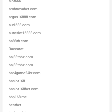
alot666
ambnovabet.com
argus16888.com
audi688.com
autoslot16888.com
ba88th.com
Baccarat
baj88thbz.com
baj88thbz.com
bar4game24hr.com
baslot168
baslot168bet.com
bbp168.me
bestbet