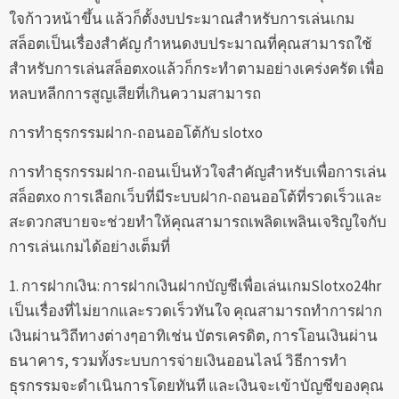
ใจก้าวหน้าขึ้น แล้วก็ตั้งงบประมาณสำหรับการเล่นเกม
สล็อตเป็นเรื่องสำคัญ กำหนดงบประมาณที่คุณสามารถใช้
สำหรับการเล่นสล็อตxoแล้วก็กระทำตามอย่างเคร่งครัด เพื่อ
หลบหลีกการสูญเสียที่เกินความสามารถ
การทำธุรกรรมฝาก-ถอนออโต้กับ slotxo
การทำธุรกรรมฝาก-ถอนเป็นหัวใจสำคัญสำหรับเพื่อการเล่น
สล็อตxo การเลือกเว็บที่มีระบบฝาก-ถอนออโต้ที่รวดเร็วและ
สะดวกสบายจะช่วยทำให้คุณสามารถเพลิดเพลินเจริญใจกับ
การเล่นเกมได้อย่างเต็มที่
1. การฝากเงิน: การฝากเงินฝากบัญชีเพื่อเล่นเกมSlotxo24hr
เป็นเรื่องที่ไม่ยากและรวดเร็วทันใจ คุณสามารถทำการฝาก
เงินผ่านวิถีทางต่างๆอาทิเช่น บัตรเครดิต, การโอนเงินผ่าน
ธนาคาร, รวมทั้งระบบการจ่ายเงินออนไลน์ วิธีการทำ
ธุรกรรมจะดำเนินการโดยทันที และเงินจะเข้าบัญชีของคุณ