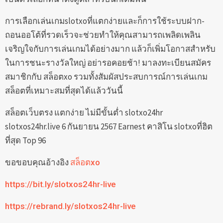
การเลือกเล่นเกมslotxoที่แตกง่ายและก็การใช้ระบบฝาก-
ถอนออโต้ที่รวดเร็วจะช่วยทำให้คุณสามารถเพลิดเพลิน
เจริญใจกับการเล่นเกมได้อย่างมาก แล้วก็เพิ่มโอกาสสำหรับ
ในการชนะรางวัลใหญ่ อย่ารอคอยช้า! มาลงทะเบียนสมัคร
สมาชิกกับ สล็อตxo รวมทั้งสัมผัสประสบการณ์การเล่นเกม
สล็อตที่เหมาะสมที่สุดได้แล้ววันนี้
สล็อตเว็บตรง แตกง่าย ไม่มีขั้นต่ำ slotxo24hr
slotxos24hr.live 6 กันยายน 2567 Earnest คาสิโน slotxoที่ฮิต
ที่สุด Top 96
ขอขอบคุณอ้างอิง
สล็อตxo
https://bit.ly/slotxos24hr-live
https://rebrand.ly/slotxos24hr-live