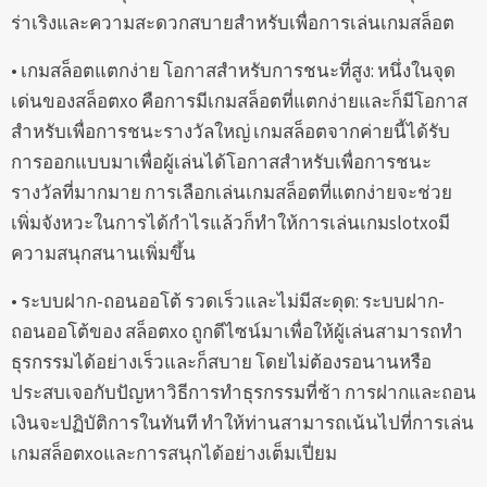
ร่าเริงและความสะดวกสบายสำหรับเพื่อการเล่นเกมสล็อต
• เกมสล็อตแตกง่าย โอกาสสำหรับการชนะที่สูง: หนึ่งในจุด
เด่นของสล็อตxo คือการมีเกมสล็อตที่แตกง่ายและก็มีโอกาส
สำหรับเพื่อการชนะรางวัลใหญ่ เกมสล็อตจากค่ายนี้ได้รับ
การออกแบบมาเพื่อผู้เล่นได้โอกาสสำหรับเพื่อการชนะ
รางวัลที่มากมาย การเลือกเล่นเกมสล็อตที่แตกง่ายจะช่วย
เพิ่มจังหวะในการได้กำไรแล้วก็ทำให้การเล่นเกมslotxoมี
ความสนุกสนานเพิ่มขึ้น
• ระบบฝาก-ถอนออโต้ รวดเร็วและไม่มีสะดุด: ระบบฝาก-
ถอนออโต้ของ สล็อตxo ถูกดีไซน์มาเพื่อให้ผู้เล่นสามารถทำ
ธุรกรรมได้อย่างเร็วและก็สบาย โดยไม่ต้องรอนานหรือ
ประสบเจอกับปัญหาวิธีการทำธุรกรรมที่ช้า การฝากและถอน
เงินจะปฏิบัติการในทันที ทำให้ท่านสามารถเน้นไปที่การเล่น
เกมสล็อตxoและการสนุกได้อย่างเต็มเปี่ยม