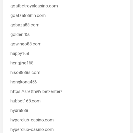
goatbetroyalcasino.com
goatza888fin.com
gobaza88.com
golden456
gowingo88.com
happy168
hengjing168
hiso8888s.com
hongkong456
https://sretthi99.bet/enter/
hubbet168.com
hydra888
hyperclub-casino.com
hyperclub-casino.com