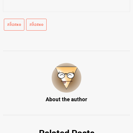
สล็อตxo
สล็อตxo
About the author