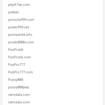
play97vip.com
pokbet
porsche999.com
power999.net
premium66.info
proded888x.com
PunPro66
PunPro66.com
PunPro777
PunPro777.com
Pussy888
pussy888play
ramclubx.com
ramclubx.com