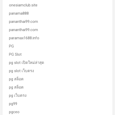
onesiamclub.site
panama888
pananthai99.com
pananthai99.com
paramax1688.info
PG
PG Slot
pg slot เปิดใหม่ล่าสุด
pg slot เว็บตรง
pg สล็อต
pg สล็อต
pg เว็บตรง
pg99
pgceo