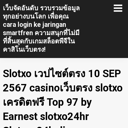
Skip
เว็บจัดอันดับ รวบรวมข้อมูล
to
ทุกอย่างบนโลก เพื่อคุณ
content
cara login ke jaringan
smartfren ความสนุกที่ไม่มี
ที่สิ้นสุดกับเกมสล็อตพีจีใน
คาสิโนเว็บตรง!
Slotxo เวปไซต์ตรง 10 SEP
2567 casinoเว็บตรง slotxo
เครดิตฟรี Top 97 by
Earnest slotxo24hr