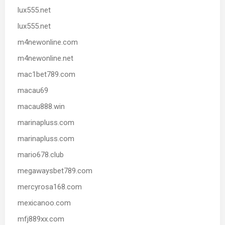
lux555.net
lux555.net
m4newonline.com
m4newonline.net
mac1bet789.com
macau69
macau888.win
marinapluss.com
marinapluss.com
mario678.club
megawaysbet789.com
mercyrosa168.com
mexicanoo.com
mfj889xx.com