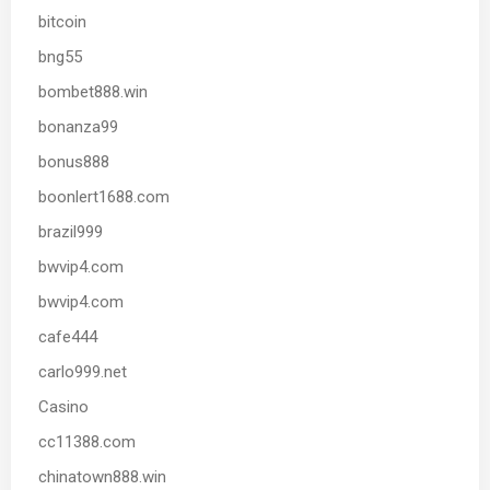
bitcoin
bng55
bombet888.win
bonanza99
bonus888
boonlert1688.com
brazil999
bwvip4.com
bwvip4.com
cafe444
carlo999.net
Casino
cc11388.com
chinatown888.win