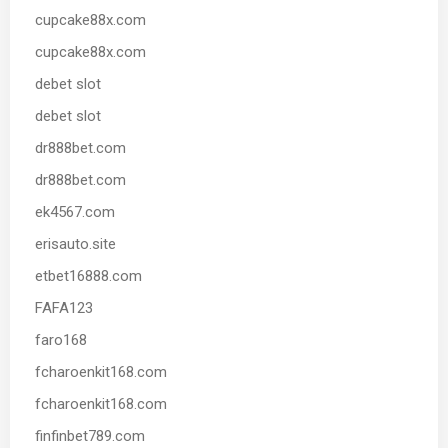
cupcake88x.com
cupcake88x.com
debet slot
debet slot
dr888bet.com
dr888bet.com
ek4567.com
erisauto.site
etbet16888.com
FAFA123
faro168
fcharoenkit168.com
fcharoenkit168.com
finfinbet789.com