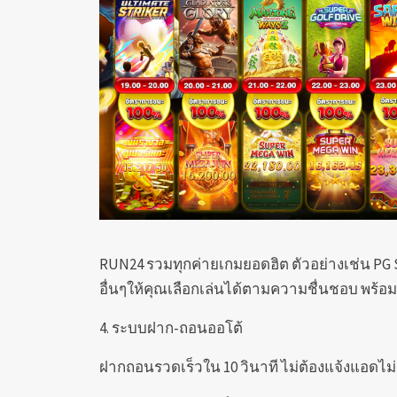
RUN24 รวมทุกค่ายเกมยอดฮิต ตัวอย่างเช่น PG 
อื่นๆให้คุณเลือกเล่นได้ตามความชื่นชอบ พร้อ
4. ระบบฝาก-ถอนออโต้
ฝากถอนรวดเร็วใน 10 วินาที ไม่ต้องแจ้งแอดไม