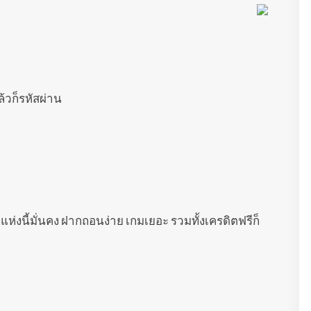
้วก็รหัสผ่าน
บแห่งนี้มั่นคง ฝากถอนง่าย เกมเยอะ รวมทั้งเครดิตฟรีก็