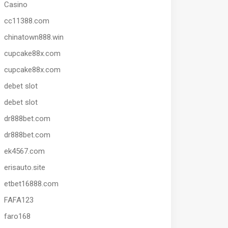
Casino
cc11388.com
chinatown888.win
cupcake88x.com
cupcake88x.com
debet slot
debet slot
dr888bet.com
dr888bet.com
ek4567.com
erisauto.site
etbet16888.com
FAFA123
faro168