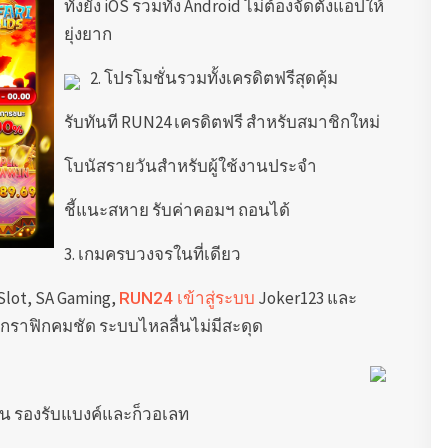
ทั้งยัง iOS รวมทั้ง Android ไม่ต้องจัดตั้งแอปให้
ยุ่งยาก
2. โปรโมชั่นรวมทั้งเครดิตฟรีสุดคุ้ม
รับทันที RUN24 เครดิตฟรี สำหรับสมาชิกใหม่
โบนัสรายวันสำหรับผู้ใช้งานประจำ
ชี้แนะสหาย รับค่าคอมฯ ถอนได้
3. เกมครบวงจรในที่เดียว
Slot, SA Gaming,
Joker123 และ
RUN24 เข้าสู่ระบบ
มกราฟิกคมชัด ระบบไหลลื่นไม่มีสะดุด
่น รองรับแบงค์และก็วอเลท