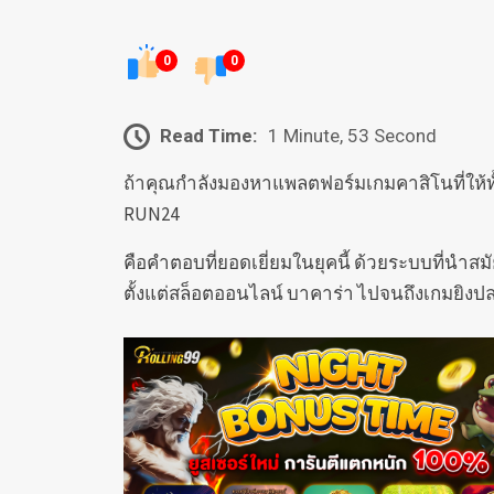
0
0
Read Time:
1 Minute, 53 Second
ถ้าคุณกำลังมองหาแพลตฟอร์มเกมคาสิโนที่ให้ทั
RUN24
คือคำตอบที่ยอดเยี่ยมในยุคนี้ ด้วยระบบที่นำส
ตั้งแต่สล็อตออนไลน์ บาคาร่า ไปจนถึงเกมยิงปล