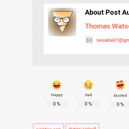
About Post A
Thomas Wats
seoaba01@gm
Happy
Sad
Excited
0
%
0
%
0
%