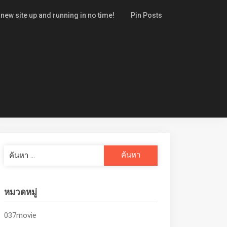
 new site up and running in no time!
Pin Posts
ค้นหา
สำหรับ:
หมวดหมู่
037movie