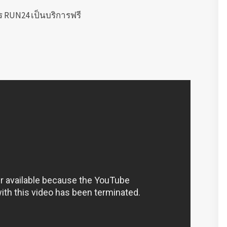
คร RUN24 เป็นบริการฟรี