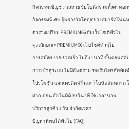
กิจกรรมเชิญชวนสหาย รับโบนัสรวมทั้งค่าคอมม
กิจกรรมพิเศษ ลุ้นรางวัลใหญ่อย่างสมาร์ทโฟนห
ตารางเปรียบ PREMIUM66 กับเว็บไซต์ทั่วไป
คุณลักษณะ PREMIUM66 เว็บไซต์ทั่วๆไป
การสมัคร ง่าย รวดเร็ว ไม่ถึง 1 นาที ขั้นตอนสล
การเข้าสู่ระบบ ไม่มีอันตราย รองรับโทรศัพท์เคลื
โปรโมชั่น แจกเครดิตฟรี และก็โบนัสล้นหลาม 
ฝาก-ถอน อัตโนมัติ 30 วินาที ใช้เวลานาน
บริการลูกค้า 1 วัน จำกัดเวลา
ปัญหาที่พบได้ทั่วไป (FAQ)