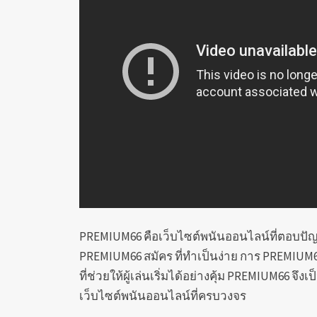
PREMIUM66 คือเว็บไซต์พนันออนไลน์ที่ตอบปัญหาผ
PREMIUM66 สมัคร ที่ทำเป็นง่าย การ PREMIUM66
ที่ช่วยให้ผู้เล่นเริ่มได้อย่างคุ้ม PREMIUM66 
เว็บไซต์พนันออนไลน์ที่ครบวงจร