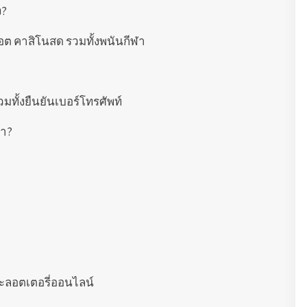
ง?
ล็อต คาสิโนสด รวมทั้งพนันกีฬา
มทั้งยืนยันเบอร์โทรศัพท์
่า?
ะลอตเตอรี่ออนไลน์