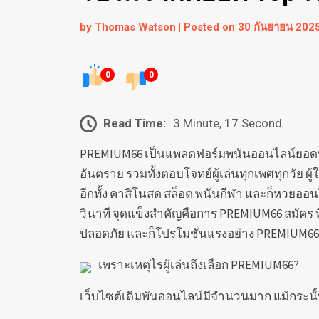
by
Thomas Watson
|
Posted on
30 กันยายน 202
0
0
Read Time:
3 Minute, 17 Second
PREMIUM66 เป็นแพลตฟอร์มพนันออนไลน์ยอดนิยม
อันตราย รวมทั้งตอบโจทย์ผู้เล่นทุกเพศทุกวัย ผ
อีกทั้ง คาสิโนสด สล็อต พนันกีฬา และก็หวยออน
วินาที จุดแข็งสำคัญคือการ PREMIUM66 สมัคร ท
ปลอดภัย และก็โปรโมชั่นแรงอย่าง PREMIUM66 เครดิ
เพราะเหตุไรผู้เล่นถึงเลือก PREMIUM66?
เว็บไซต์เดิมพันออนไลน์มีจำนวนมาก แม้กระนั้น