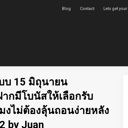
Blog
Contact
Lets get your
บบ 15 มิถุนายน
กมีโบนัสให้เลือกรับ
งไม่ต้องลุ้นถอนง่ายหลัง
92 by Juan