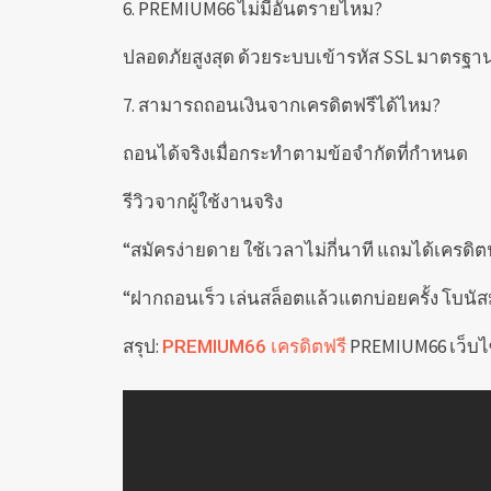
6. PREMIUM66 ไม่มีอันตรายไหม?
ปลอดภัยสูงสุด ด้วยระบบเข้ารหัส SSL มาตรฐ
7. สามารถถอนเงินจากเครดิตฟรีได้ไหม?
ถอนได้จริงเมื่อกระทำตามข้อจำกัดที่กำหนด
รีวิวจากผู้ใช้งานจริง
“สมัครง่ายดาย ใช้เวลาไม่กี่นาที แถมได้เครดิ
“ฝากถอนเร็ว เล่นสล็อตแล้วแตกบ่อยครั้ง โบนั
สรุป:
PREMIUM66 เว็บไซ
PREMIUM66 เครดิตฟรี