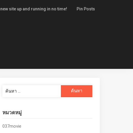
 new site up and running in no time!
Pin Posts
ค้นหา
สำหรับ:
หมวดหมู่
037movie