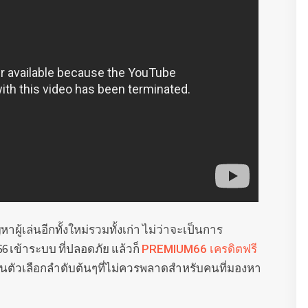
ู้เล่นอีกทั้งใหม่รวมทั้งเก่า ไม่ว่าจะเป็นการ
 เข้าระบบ ที่ปลอดภัย แล้วก็
PREMIUM66 เครดิตฟรี
จึงเป็นตัวเลือกลำดับต้นๆที่ไม่ควรพลาดสำหรับคนที่มองหา