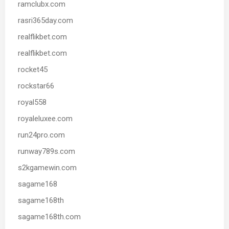
ramclubx.com
rasri365day.com
realflikbet.com
realflikbet.com
rocket45
rockstar66
royal558
royaleluxee.com
run24pro.com
runway789s.com
s2kgamewin.com
sagame168
sagame168th
sagame168th.com