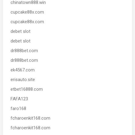
chinatown888.win
cupcake88x.com
cupcake88x.com
debet slot
debet slot
dr888bet.com
dr888bet.com
ek4567.com
erisauto.site
etbet16888.com
FAFA123
faro168
fcharoenkit168.com
fcharoenkit168.com