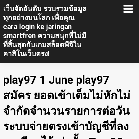
Skip
เว็บจัดอันดับ รวบรวมข้อมูล
to
ทุกอย่างบนโลก เพื่อคุณ
content
cara login ke jaringan
smartfren ความสนุกที่ไม่มี
ที่สิ้นสุดกับเกมสล็อตพีจีใน
คาสิโนเว็บตรง!
play97 1 June play97
สมัคร ยอดเข้าเต็มไม่หักไม่
จำกัดจำนวนรายการต่อวัน
ระบบจ่ายตรงเข้าบัญชีที่ลง