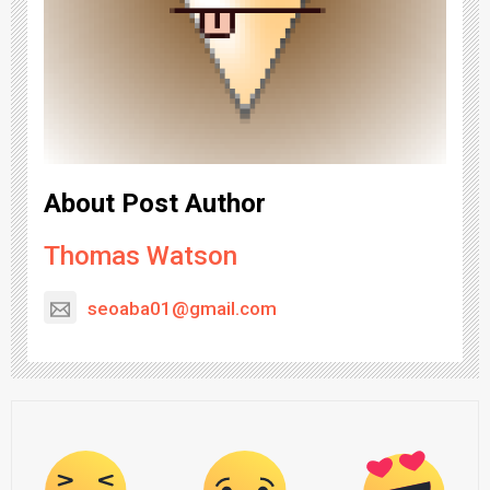
About Post Author
Thomas Watson
seoaba01@gmail.com