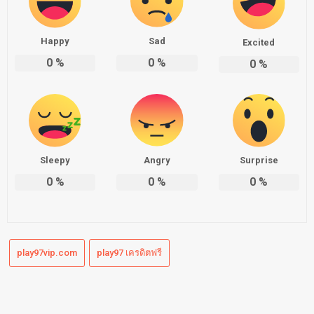
Happy
Sad
Excited
0
%
0
%
0
%
Sleepy
Angry
Surprise
0
%
0
%
0
%
play97vip.com
play97 เครดิตฟรี