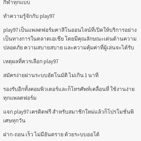
กีฬาทุกแบบ
ทำความรู้จักกับ play97
play97 เป็นแพลตฟอร์มคาสิโนออนไลน์ที่เปิดให้บริการอย่าง
เป็นทางการในตลาดเอเชีย โดยมีคุณลักษณะเด่นด้านความ
ปลอดภัย ความสบายสบาย และความคุ้มค่าที่ผู้เล่นจะได้รับ
เหตุผลที่ควรเลือก play97
สมัครง่ายผ่านระบบอัตโนมัติ ไม่เกิน 1 นาที
รองรับอีกทั้งคอมพิวเตอร์และก็โทรศัพท์เคลื่อนที่ ใช้งานง่าย
ทุกแพลตฟอร์ม
แจก play97 เครดิตฟรี สำหรับสมาชิกใหม่แล้วก็โปรโมชั่นพิ
เศษทุกวัน
ฝาก-ถอน เร็ว ไม่มีอันตราย ด้วยระบบออโต้