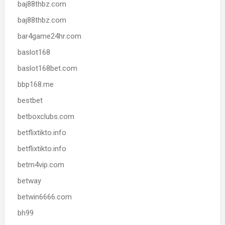
baj88thbz.com
baj88thbz.com
bar4game24hr.com
baslot168
baslot168bet.com
bbp168.me
bestbet
betboxclubs.com
betflixtikto.info
betflixtikto.info
betm4vip.com
betway
betwin6666.com
bh99