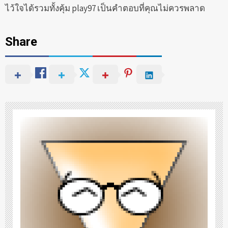
ไว้ใจได้รวมทั้งคุ้ม play97 เป็นคำตอบที่คุณไม่ควรพลาด
Share