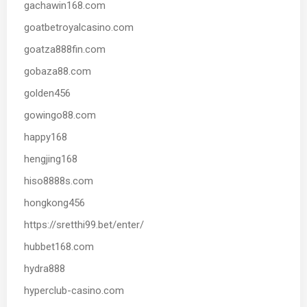
gachawin168.com
goatbetroyalcasino.com
goatza888fin.com
gobaza88.com
golden456
gowingo88.com
happy168
hengjing168
hiso8888s.com
hongkong456
https://sretthi99.bet/enter/
hubbet168.com
hydra888
hyperclub-casino.com