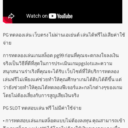
PG ทดลองเล่น เว็บตรง ไม่ผ่านเอเย่นต์ เล่นได้ฟรีไม่เสียค่าใช้
จ่าย
การทดลองเล่นเกมสล็อต pg99 ก่อนที่คุณจะตกลงใจลงเงิน
จริงเป็นวิธีที่ดีที่สุดในการประเมินเกมpgslotและความ
สนุกสนานร่าเริงที่คุณจะได้รับ เว็บไซต์ที่ให้บริการทดลอง
เล่นฟรีไม่เพียงแค่ช่วยทำให้คุณศึกษาเกมได้ดิบได้ดีขึ้น แต่
ว่ายังช่วยทำให้คุณได้ทดลองฟีเจอร์และกลไกต่างๆของเกม
โดยไม่ต้องเสี่ยงกับการสูญเสียเงินจริง
PG SLOT ทดสอบเล่น ฟรี ไม่มีค่าใช้จ่าย
• การทดสอบเล่นเกมสล็อตแบบไม่ต้องลงทุน คุณสามารถเข้า