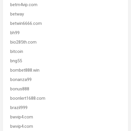
betm4vip.com
betway
betwin6666.com
bh99
bio285th.com
bitcoin
bng55
bombet888.win
bonanza99
bonus888
boonlert1688.com
brazil999
bwvip4.com
bwvip4.com