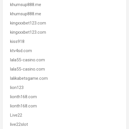
khumsup888.me
khumsup888.me
kingxxxbet123.com
kingxxxbet123.com
kiss918
ktv4sd.com
lala55-casino.com
lala55-casino.com
lalikabetsgame.com
lion123
lionth168.com
lionth168.com
Live22
live22slot