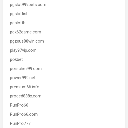
pgslot999bets.com
pgslotfish
pgslotth
pgx62game.com
pgzeus88win.com
play97vip.com
pokbet
porsche999.com
power999.net
premium66.info
proded888x.com
PunPro66
PunPro66.com
PunPro777