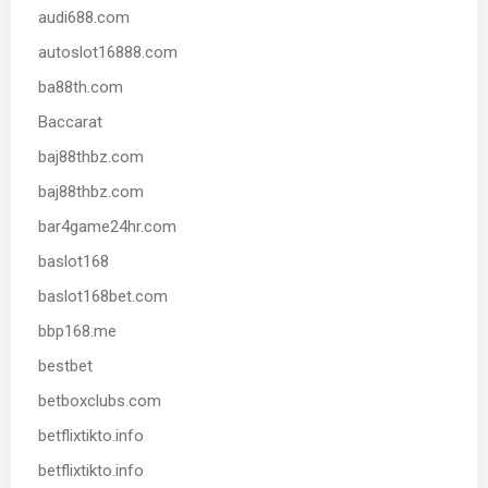
audi688.com
autoslot16888.com
ba88th.com
Baccarat
baj88thbz.com
baj88thbz.com
bar4game24hr.com
baslot168
baslot168bet.com
bbp168.me
bestbet
betboxclubs.com
betflixtikto.info
betflixtikto.info