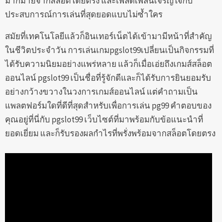
มากมายจากสล็อตโดยตรง และเพลิดเพลินเจริญใจกับ
ประสบการณ์การเล่นที่สุดยอดแบบไม่ซ้ำใคร
สมัยที่เทคโนโลยีแล้วก็อินเทอร์เน็ตได้เข้ามามีหน้าที่สำคัญ
ในชีวิตประจำวัน การเล่นเกมpgslot99เปลี่ยนเป็นกิจกรรมที่
ได้รับความนิยมอย่างแพร่หลาย แล้วก็เมื่อเอ่ยถึงเกมส์สล็อต
ออนไลน์ pgslot99 เป็นชื่อที่รู้จักดีและก็ได้รับการยินยอมรับ
อย่างกว้างขวางในวงการเกมส์ออนไลน์ แต่คำถามเป็น
แพลตฟอร์มใดที่ดีที่สุดสำหรับเพื่อการเล่น pg99 คำตอบของ
คุณอยู่ที่นี่กับ pgslot99 เว็บไซต์ที่มาพร้อมกับข้อแนะนำที่
ยอดเยี่ยม และก็รับรองผลกำไรที่พรั่งพร้อมจากสล็อตโดยตรง