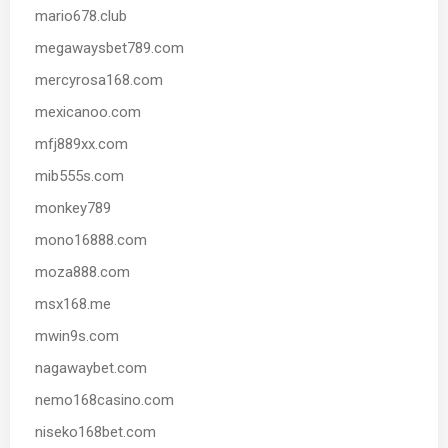
mario678.club
megawaysbet789.com
mercyrosa168.com
mexicanoo.com
mfj889xx.com
mib555s.com
monkey789
mono16888.com
moza888.com
msx168.me
mwin9s.com
nagawaybet.com
nemo168casino.com
niseko168bet.com