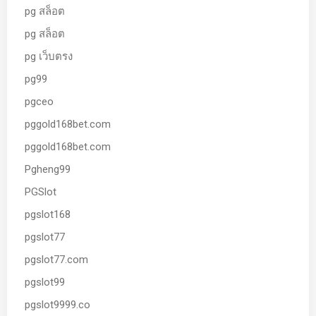
pg สล็อต
pg สล็อต
pg เว็บตรง
pg99
pgceo
pggold168bet.com
pggold168bet.com
Pgheng99
PGSlot
pgslot168
pgslot77
pgslot77.com
pgslot99
pgslot9999.co