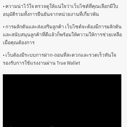
• ความน่าไว้ใจ ตรวจดูให้แน่ใจว่าเว็บไซต์ที่คุณเลือกมีใบ
อนุมัติรวมทั้งการยืนยันจากหน่วยงานที่เกี่ยวพัน
• การผลักดันและส่งเสริมลูกค้า เว็บไซต์จะต้องมีการผลักดัน
และสนับสนุนลูกค้าที่ดีแล้วก็พร้อมให้ความให้การช่วยเหลือ
เมื่อคุณต้องการ
• เว็บต้องมีระบบการฝาก-ถอนที่สะดวกและรวดเร็วทันใจ
รองรับการใช้แรงงานผ่าน True Wallet