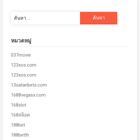
ค้นหา
สำหรับ:
หมวดหมู่
037movie
123xos.com
123xos.com
13satanbets.com
1688vegasx.com
168slot
168สล็อต
188bet
188betth