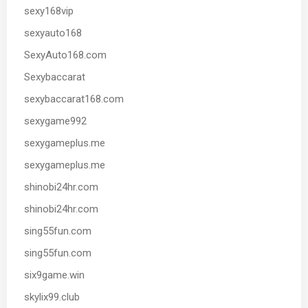
sexy168vip
sexyauto168
SexyAuto168.com
Sexybaccarat
sexybaccarat168.com
sexygame992
sexygameplus.me
sexygameplus.me
shinobi24hr.com
shinobi24hr.com
sing55fun.com
sing55fun.com
six9game.win
skylix99.club