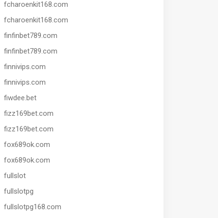
fcharoenkit168.com
fcharoenkit168.com
finfinbet789.com
finfinbet789.com
finnivips.com
finnivips.com
fiwdee.bet
fizz169bet.com
fizz169bet.com
fox689ok.com
fox689ok.com
fullslot
fullslotpg
fullslotpg168.com