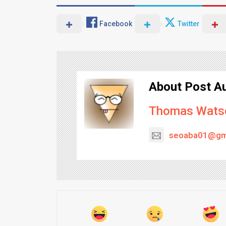
Facebook
Twitter
About Post A
Thomas Wats
seoaba01@gm