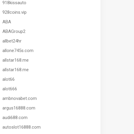
918kissauto
928coins.vip
ABA
ABAGroup2
allbet24hr
allone745s.com
allstar168.me
allstar168.me
alot66
alot666
ambnovabet.com
argus16888.com
audi688.com
autoslot16888.com