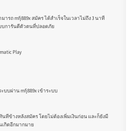
็สามารถ mfj889x สมัคร ได้สำเร็จในเวลาไม่ถึง 3 นาที
ะบบการันตีตัวตนที่ปลอดภัย
matic Play
ู่ระบบผ่าน mfj889x เข้าระบบ
ันทีข้างหลังสมัคร โดยไม่ต้องเพิ่มเงินก่อน และก็ยังมี
ันเกิดอีกมากมาย