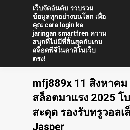
Skip
เว็บจัดอันดับ รวบรวม
to
ข้อมูลทุกอย่างบนโลก เพื่อ
content
คุณ cara login ke
jaringan smartfren ความ
สนุกที่ไม่มีที่สิ้นสุดกับเกม
สล็อตพีจีในคาสิโนเว็บ
ตรง!
mfj889x 11 สิงหาคม 
สล็อตมาแรง 2025 โบน
สะดุด รองรับทรูวอลเล
Jasper