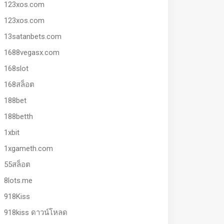
123xos.com
123xos.com
13satanbets.com
1688vegasx.com
168slot
168สล็อต
188bet
188betth
1xbit
1xgameth.com
55สล็อต
8lots.me
918Kiss
918kiss ดาวน์โหลด