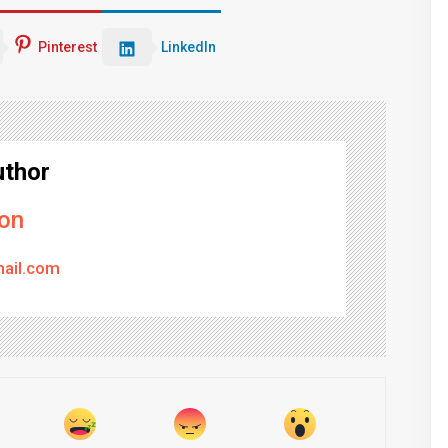
Pinterest
LinkedIn
uthor
on
ail.com