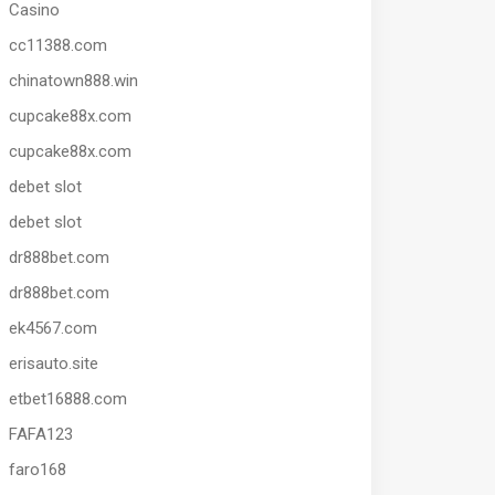
Casino
cc11388.com
chinatown888.win
cupcake88x.com
cupcake88x.com
debet slot
debet slot
dr888bet.com
dr888bet.com
ek4567.com
erisauto.site
etbet16888.com
FAFA123
faro168