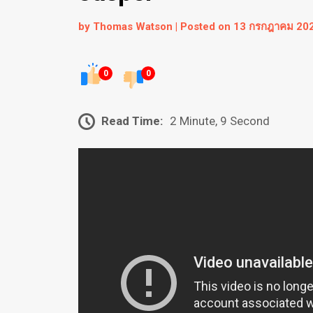
by
Thomas Watson
|
Posted on
13 กรกฎาคม 20
0
0
Read Time:
2 Minute, 9 Second