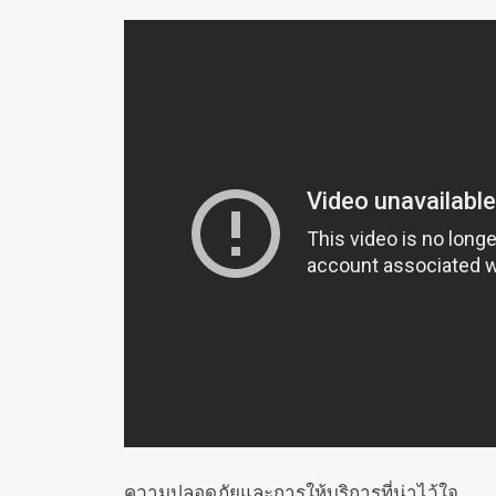
ความปลอดภัยและการให้บริการที่น่าไว้ใจ