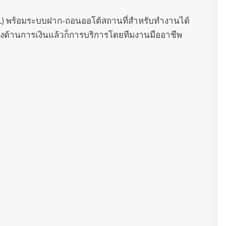
SSL) พร้อมระบบฝาก-ถอนออโต้สถานที่สำหรับทำงานได้
ทางด้านการเงินแล้วก็การบริการโดยทีมงานมืออาชีพ