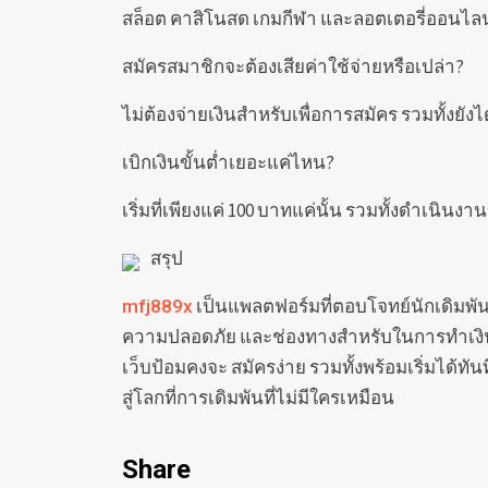
สล็อต คาสิโนสด เกมกีฬา และลอตเตอรี่ออนไลน
สมัครสมาชิกจะต้องเสียค่าใช้จ่ายหรือเปล่า?
ไม่ต้องจ่ายเงินสำหรับเพื่อการสมัคร รวมทั้งยังไ
เบิกเงินขั้นต่ำเยอะแค่ไหน?
เริ่มที่เพียงแค่ 100 บาทแค่นั้น รวมทั้งดำเนินงา
สรุป
เป็นแพลตฟอร์มที่ตอบโจทย์นักเดิมพ
mfj889x
ความปลอดภัย และช่องทางสำหรับในการทำเงินที่
เว็บป้อมคงจะ สมัครง่าย รวมทั้งพร้อมเริ่มได้ทั
สู่โลกที่การเดิมพันที่ไม่มีใครเหมือน
Share