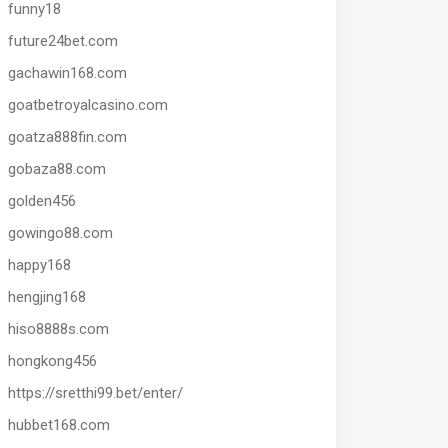
funny18
future24bet.com
gachawin168.com
goatbetroyalcasino.com
goatza888fin.com
gobaza88.com
golden456
gowingo88.com
happy168
hengjing168
hiso8888s.com
hongkong456
https://sretthi99.bet/enter/
hubbet168.com