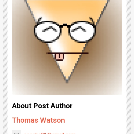
About Post Author
Thomas Watson