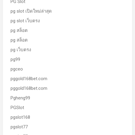
PG Slot
pg slot เปิดใหม่ล่าสุด
pg slot เว็บตรง
pg สล็อต
pg สล็อต
pg เว็บตรง
pg99
pgceo
pggold168bet.com
pggold168bet.com
Pgheng99
PGSlot
pgslot168
pgslot77