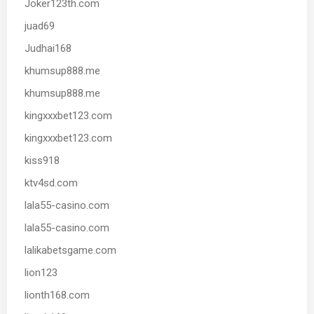
Joker123th.com
juad69
Judhai168
khumsup888.me
khumsup888.me
kingxxxbet123.com
kingxxxbet123.com
kiss918
ktv4sd.com
lala55-casino.com
lala55-casino.com
lalikabetsgame.com
lion123
lionth168.com