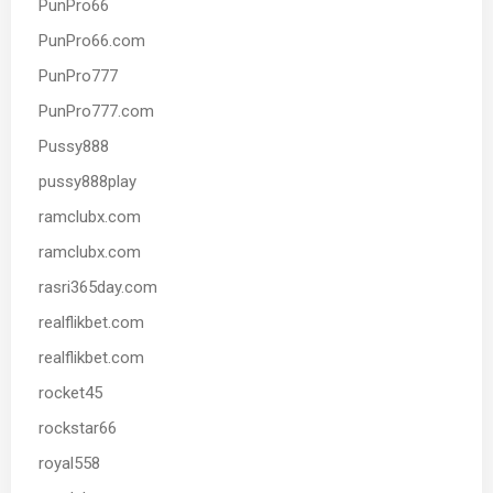
PunPro66
PunPro66.com
PunPro777
PunPro777.com
Pussy888
pussy888play
ramclubx.com
ramclubx.com
rasri365day.com
realflikbet.com
realflikbet.com
rocket45
rockstar66
royal558