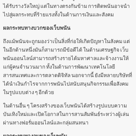
ได้รับรางวัลใหญ่ แต่ในทางตรงกันข้าม การติดพนันอาจนำ
ไปสู่ผลกระทบที่ร้ายแรงทั้งในด้านการเงินและสังคม
ผลกระทบทางบวกของเว็บพนัน
ถึงแม้พนันจะถูกมองว่าเป็นสิ่งที่ก่อให้เกิดปัญหาในสังคม แต่
ในอีกด้านหนึ่งมันก็สามารถมีข้อดีได้ ในด้านเศรษฐกิจ เว็บ
พนันออนไลน์สามารถสร้างรายได้มหาศาลและจ้างงานให้
แก่ผู้คนจำนวนมาก ทั้งในด้านการพัฒนาเทคโนโลยี
สารสนเทศและการตลาดดิจิทัล นอกจากนี้ ยังมีหลายบริษัทที่
ได้นำเงินกำไรจากการพนันไปสนับสนุนกิจกรรมเพื่อสังคม
ในรูปแบบต่าง ๆ อีกด้วย
ในด้านอื่น ๆ โครงสร้างของเว็บพนันได้สร้างรูปแบบความ
บันเทิงใหม่และเปิดโอกาสในการสานสัมพันธ์ระหว่างผู้เล่น
ผ่านทางฟอรั่มออนไลน์และกลุ่มสนทนา