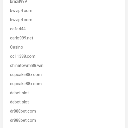
brazil999
bwvip4.com
bwvip4.com
cafe444
carlo999.net
Casino
cc11388.com
chinatown888.win
cupcake88x.com
cupcake88x.com
debet slot
debet slot
dr888bet.com
dr888bet.com