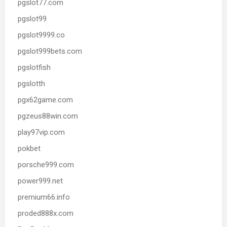
pgslot77.com
pgslot99
pgslot9999.co
pgslot999bets.com
pgslotfish
pgslotth
pgx62game.com
pgzeus88win.com
play97vip.com
pokbet
porsche999.com
power999.net
premium66.info
proded888x.com