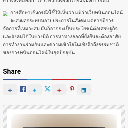
สร้างสังคมที่มีการตระหนักถึงผลกระทบของการพนัน
การศึกษาเชิงกรณีนี้ชี้ให้เห็นว่า แม้ว่าเว็บพนันออนไลน์
จะส่งผลกระทบหลายประการในสังคม แต่หากมีการ
จัดการที่เหมาะสม มันก็อาจจะเป็นประโยชน์ต่อเศรษฐกิจ
และสังคมได้ในบางมิติ การหาทางออกที่ยั่งยืนจะต้องอาศัย
การทำงานร่วมกันและความเข้าใจในเชิงลึกถึงธรรมชาติ
ของการพนันออนไลน์ในยุคปัจจุบัน
Share