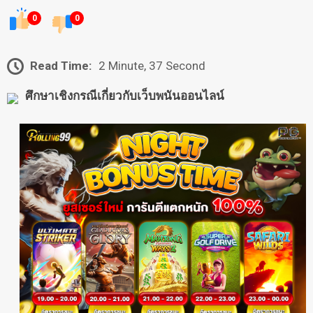
0
0
Read Time:
2 Minute, 37 Second
ศึกษาเชิงกรณีเกี่ยวกับเว็บพนันออนไลน์