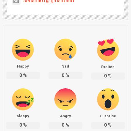
seoaba01@gmail.com
Happy
Sad
Excited
0
%
0
%
0
%
Sleepy
Angry
Surprise
0
%
0
%
0
%