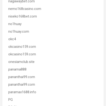
nagawaybet.com
nemo168casino.com
niseko168bet.com
no1huay
no1huay.com
okc4
okcasino159.com
okcasino159.com
onesiamclub.site
panama888
pananthai99.com
pananthai99.com
paramax1688.info
PG