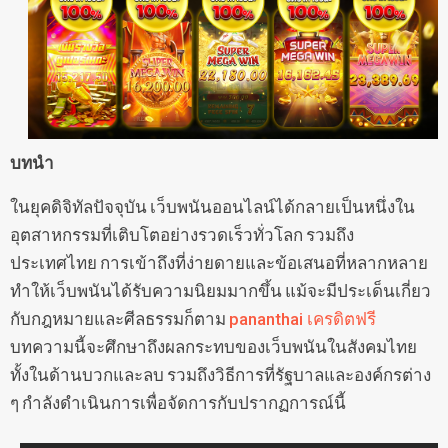
บทนำ
ในยุคดิจิทัลปัจจุบัน เว็บพนันออนไลน์ได้กลายเป็นหนึ่งใน
อุตสาหกรรมที่เติบโตอย่างรวดเร็วทั่วโลก รวมถึง
ประเทศไทย การเข้าถึงที่ง่ายดายและข้อเสนอที่หลากหลาย
ทำให้เว็บพนันได้รับความนิยมมากขึ้น แม้จะมีประเด็นเกี่ยว
กับกฎหมายและศีลธรรมก็ตาม
pananthai เครดิตฟรี
บทความนี้จะศึกษาถึงผลกระทบของเว็บพนันในสังคมไทย
ทั้งในด้านบวกและลบ รวมถึงวิธีการที่รัฐบาลและองค์กรต่าง
ๆ กำลังดำเนินการเพื่อจัดการกับปรากฏการณ์นี้