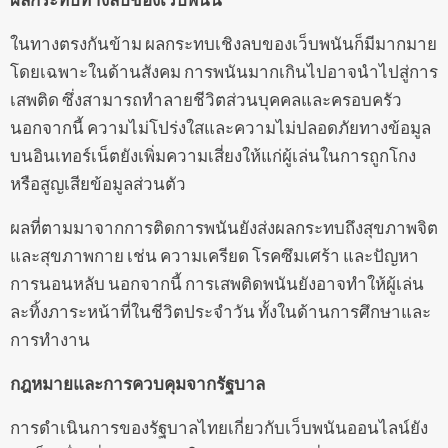
ผลกระทบทางลบของเว็บพนัน
ในทางตรงกันข้าม ผลกระทบเชิงลบของเว็บพนันก็มีมากมาย
โดยเฉพาะในด้านสังคม การพนันมากเกินไปอาจนำไปสู่การ
เสพติด ซึ่งสามารถทำลายชีวิตส่วนบุคคลและครอบครัว
นอกจากนี้ ความไม่โปร่งใสและความไม่ปลอดภัยทางข้อมูล
บนอินเทอร์เน็ตยังเพิ่มความเสี่ยงให้แก่ผู้เล่นในการถูกโกง
หรือสูญเสียข้อมูลส่วนตัว
ผลที่ตามมาจากการติดการพนันยังส่งผลกระทบถึงสุขภาพจิต
และสุขภาพกาย เช่น ความเครียด โรคซึมเศร้า และปัญหา
การนอนหลับ นอกจากนี้ การเสพติดพนันยังอาจทำให้ผู้เล่น
ละทิ้งภาระหน้าที่ในชีวิตประจำวัน ทั้งในด้านการศึกษาและ
การทำงาน
กฎหมายและการควบคุมจากรัฐบาล
การดำเนินการของรัฐบาลไทยเกี่ยวกับเว็บพนันออนไลน์ยัง