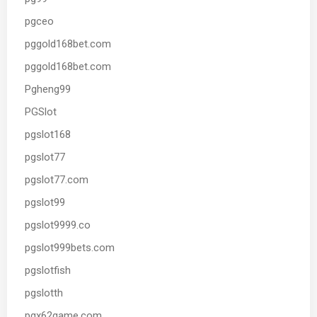
pgceo
pggold168bet.com
pggold168bet.com
Pgheng99
PGSlot
pgslot168
pgslot77
pgslot77.com
pgslot99
pgslot9999.co
pgslot999bets.com
pgslotfish
pgslotth
pgx62game.com