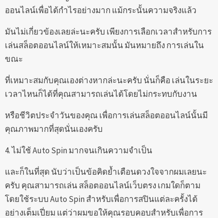
ออนไลน์เพื่อได้กำไรอย่างมาก แม้กระนั้นความจริงแล้ว
มันไม่เกี่ยวข้องเลยล่ะนะครับ เพียงการเลือกเวลาสำหรับการ
เล่นสล็อตออนไลน์ให้เหมาะสมนั้น มันหมายถึง การเล่นใน
ขณะ
ที่เหมาะสมกับคุณเองต่างหากล่ะนะครับ นั่นก็คือ เล่นในระยะ
เวลาไหนก็ได้ที่คุณสามารถเล่นได้โดยไม่กระทบกับงาน
หรือชีวิตประจำวันของคุณ เพื่อการเล่นสล็อตออนไลน์นั้นมี
คุณภาพมากที่สุดนั่นเองครับ
4. ไม่ใช้ Auto Spin มากจนเกินความจำเป็น
และก็ในที่สุด นับว่าเป็นข้อคิดย้ำเตือนดวงใจจากผมเลยนะ
ครับ คุณสามารถเล่น สล็อตออนไลน์เว็บตรง เกมใดก็ตาม
โดยใช้ระบบ Auto Spin สำหรับเพื่อการสปินแต่ละครั้งได้
อย่างเต็มเปี่ยม แต่ว่าผมขอให้คุณรอบคอบสำหรับเพื่อการ