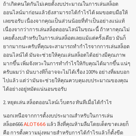
ถ้าเกิดคนใดกันไม่เคยตั้งงบประมาณในการเล่นสล็อต
ออนไลน์มาก่อนแล้วยังสามารถได้กำไรได้ ผมขอตบมือให้
เลยขอรับ เนื่องจากคุณเป็นส่วนน้อยที่ทำเป็นอย่างแน่แท้
เนื่องจากว่าการเล่นสล็อตออนไลน์ในขณะนี้ ถ้าหากคุณไม่
เคยตั้งงบสำหรับในการเล่นสล็อตเลยแม้แต่ครั้งเดียว มันก็
ยากมากนะครับที่คุณจะสามารถทำกำไรจากการเล่นสล็อต
ออนไลน์ได้ มันจะช่วยให้คุณเล่นสล็อตได้อย่างมีคุณภาพ
มากขึ้น เพิ่มจังหวะในการทำกำไรให้กับคุณได้มากขึ้น แน่ๆ
ครับผมว่า มันบางทีก็อาจจะไม่ได้เรื่อง 100% อย่างที่ผมบอก
ไปแล้ว แต่ว่ามันจะช่วยให้คุณควบคุมงบประมาณของคุณ
ได้อย่างอยู่หมัดแน่นอนขอรับ
2. หยุดเล่น สล็อตออนไลน์เว็บตรง ทันทีเมื่อได้กำไร
นอกเหนือจากการตั้งงบประมาณสำหรับในการเล่น
สล็อต666
แล้ว สิ่งที่คุณห้ามลืมโดยเด็ดขาดเลยก็
ALOT666
คือ การตั้งความมุ่งหมายสำหรับการได้กำไรแล้วก็ตั้งขีด