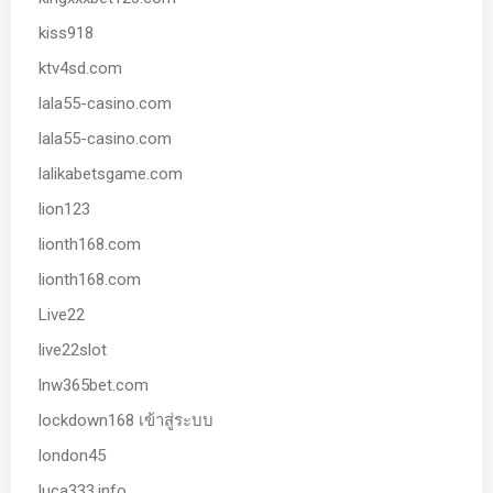
kiss918
ktv4sd.com
lala55-casino.com
lala55-casino.com
lalikabetsgame.com
lion123
lionth168.com
lionth168.com
Live22
live22slot
lnw365bet.com
lockdown168 เข้าสู่ระบบ
london45
luca333.info