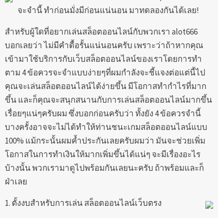
จะจำนี้ ทำก่อนมั่งมีก่อนแน่นอน มาทดลองกันได้เลย!
สำหรับผู้ใดที่อยากเล่นสล็อตออนไลน์กับพวกเรา alot666
บอกเลยว่า ไม่มีคำดื้อรั้นแน่นอนครับ เพราะว่าถ้าหากคุณ
เข้ามาใช้บริการกับเว็บสล็อตออนไลน์ของเราโดยการทำ
ตาม 4 ข้อควรจะจำแบบง่ายๆที่ผมกำลังจะชี้แจงต่อแต่นี้ไป
คุณจะเล่นสล็อตออนไลน์ได้ง่ายขึ้น มีโอกาสทำกำไรที่มาก
ขึ้น และก็คุณจะสนุกสนานกับการเล่นสล็อตออนไลน์มากขึ้น
เรื่อยๆแน่ๆครับผม ซึ่งบอกก่อนครับว่า ทั้งยัง 4 ข้อควรจำนี้
บางครั้งอาจจะไม่ได้ทำให้ท่านชนะเกมสล็อตออนไลน์แบบ
100% แม้กระนั้นผมค้ำประกันเลยครับผมว่า มันจะช่วยเพิ่ม
โอกาสในการทำเงินให้มากเพิ่มขึ้นได้แน่ๆ จะมีเรื่องอะไร
บ้างนั้น พวกเรามาดูไปพร้อมกันเลยนะครับ ถ้าพร้อมและก็
ฝ่าเลย
1. ตั้งงบสำหรับการเล่น สล็อตออนไลน์เว็บตรง