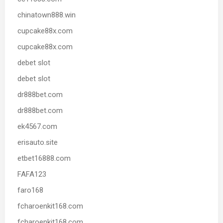
chinatown888.win
cupcake88x.com
cupcake88x.com
debet slot
debet slot
dr888bet.com
dr888bet.com
ek4567.com
erisauto.site
etbet16888.com
FAFA123
faro168
fcharoenkit168.com
fcharoenkit168.com