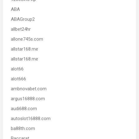
ABA
ABAGroup2
allbet24hr
allone745s.com
allstar168.me
allstar168.me
alot66
alot666
ambnovabet.com
argus16888.com
audi688.com
autoslot16888.com
ba88th.com
Baccarat