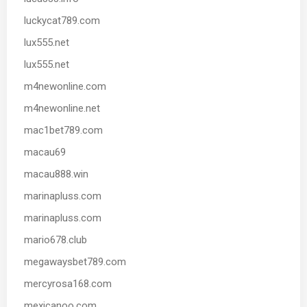
luckycat789.com
lux555.net
lux555.net
m4newonline.com
m4newonline.net
mac1bet789.com
macau69
macau888.win
marinapluss.com
marinapluss.com
mario678.club
megawaysbet789.com
mercyrosa168.com
mexicanoo.com