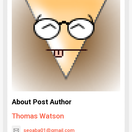
About Post Author
Thomas Watson
seoaba01@gmail.com