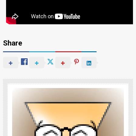
Share