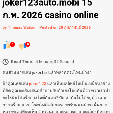
joker123auto.mobi 15
ก.พ. 2026 casino online
by
Thomas Watson
|
Posted on
20 กุมภาพันธ์ 2026
0
0
Read Time:
4 Minute, 37 Second
คนส่วนมากเล่น joker123 แล้วพลาดตรงไหนบ้าง?
ถ้าคุณเคยเล่น
แล้วเห็นผลลัพธ์ไม่เป็นเหมือนอย่าง
joker123
ที่คิด คุณจะเริ่มเสนอคำถามกับตัวเองโดยทันทีว่า พวกเราทำ
อะไรผิดไปหรือดวงไม่ดีกันแน่? ปัญหามันไม่ได้อยู่ที่ว่าเกม
ยากหรือพวกเราโชคไม่ดีเสมอหรอกครับผม แม้กระนั้นจาก
หลายๆเคสที่ผมเห็น จำนวนมากจะพลาดจากจุดเล็กๆที่หลาย