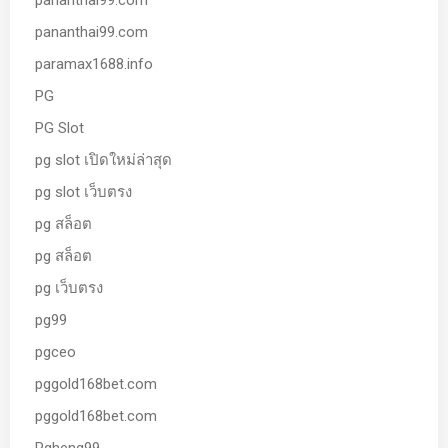
pananthai99.com
pananthai99.com
paramax1688.info
PG
PG Slot
pg slot เปิดใหม่ล่าสุด
pg slot เว็บตรง
pg สล็อต
pg สล็อต
pg เว็บตรง
pg99
pgceo
pggold168bet.com
pggold168bet.com