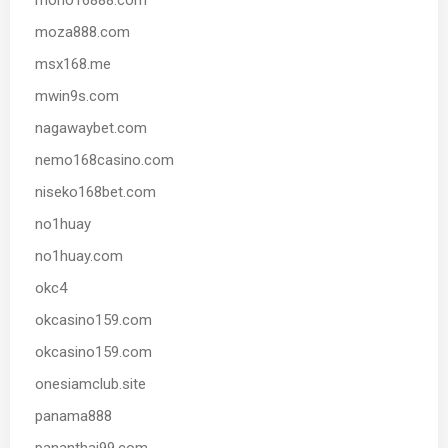
mono16888.com
moza888.com
msx168.me
mwin9s.com
nagawaybet.com
nemo168casino.com
niseko168bet.com
no1huay
no1huay.com
okc4
okcasino159.com
okcasino159.com
onesiamclub.site
panama888