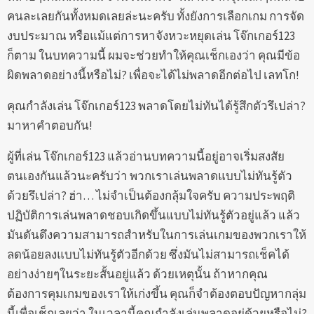
คนละเลยกันทั้งหมดเลยล่ะนะครับ ทั้งยังการเลือกเกม การจัด
งบประมาณ หรือแม้แต่การหาจังหวะหยุดเล่น โจ๊กเกอร์123
ก็ตาม ในบทความนี้ ผมจะช่วยทำให้คุณเช็กเองว่า คุณมีข้อ
ผิดพลาดอย่างนี้หรือไม่? เพื่อจะได้ไม่พลาดอีกต่อไป เลทโก!
คุณกำลังเล่น โจ๊กเกอร์123 พลาดโดยไม่ทันได้รู้สึกตัวรึเปล่า?
มาหาคำตอบกัน!
ผู้ที่เล่น โจ๊กเกอร์123 แล้วอ่านบทความนี้อยู่อาจเริ่มสงสัย
ตนเองกันแล้วนะครับว่า พวกเราเล่นพลาดแบบไม่ทันรู้ตัว
ด้วยรึเปล่า? ฮ่า… ไม่จำเป็นต้องกลุ้มใจครับ ความประพฤติ
ปฏิบัติการเล่นพลาดชอบเกิดขึ้นแบบไม่ทันรู้ตัวอยู่แล้ว แล้ว
มันดันดึงความสามารถสำหรับในการเล่นเกมของพวกเราให้
ลดน้อยลงแบบไม่ทันรู้ตัวอีกด้วย ซึ่งมันไม่สามารถเช็คได้
อย่างง่ายๆในระยะสั้นอยู่แล้ว ด้วยเหตุนั้น ถ้าหากคุณ
ต้องการคุมเกมของเราให้เก่งขึ้น คุณก็จำต้องตอบปัญหากลุ่ม
นี้เพื่อเช็กเลยว่า ในเวลานี้คุณกำลังเล่นพลาดอยู่ด้วยหรือไม่?