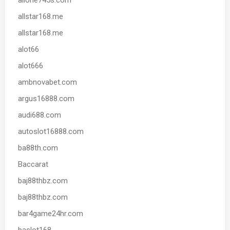
allone745s.com
allstar168.me
allstar168.me
alot66
alot666
ambnovabet.com
argus16888.com
audi688.com
autoslot16888.com
ba88th.com
Baccarat
baj88thbz.com
baj88thbz.com
bar4game24hr.com