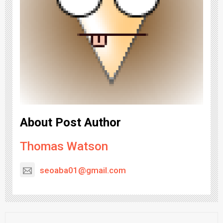
About Post Author
Thomas Watson
seoaba01@gmail.com