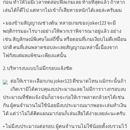
ก่อน ทำให้ไม่มีเวลาทดสอบฟีลเกมเลย ท้ายที่สุดแล้ว ถ้าหาก
เล่นได้ก็ดีไป แต่หากไม่เข้าก็เสียหายหนักได้เลยล่ะครับผม
• มองข้ามสัญญาณช่วงต้น: หลายเกมของ joker123 จะมี
พฤติกรรมอะไรบางอย่างให้พวกเราพิจารณาอยู่แล้ว อย่าง
เช่น สัญลักษณ์พิเศษโผล่ถี่ขึ้น หรือตอนที่เกมเงียบไม่ดีเหมือน
ปกติ คนที่เล่นพลาดชอบละเลยสัญญาณเหล่านี้เนื่องจาก
โฟกัสแต่ผลแพ้ชนะเพียงแค่นั้น
2. บริหารงบแบบไม่มีกรอบแจ้งชัด
ต่อให้เราจะเลือกเกม joker123 ดีขนาดไหน แม้กระนั้นถ้า
เกิดเรามิได้ควบคุมงบประมาณเลย ไม่มีการวางกรอบงบ
ประมาณที่ชัดแจ้ง มันก็อาจจะก่อให้เราพลาดกล้วยๆได้เช่น
กัน ผู้คนจำนวนไม่ใช้น้อยมีงบประมาณมากพอจะเล่นทำเงิน
ได้ แต่ว่าไม่ได้คิดแผนมาก่อนก็เล่นเสียได้ง่ายเลยล่ะนะครับ
• ไม่มีงบประมาณต่อรอบ: ผู้คนจำนวนไม่ใช้น้อยตั้งงบรวมไว้