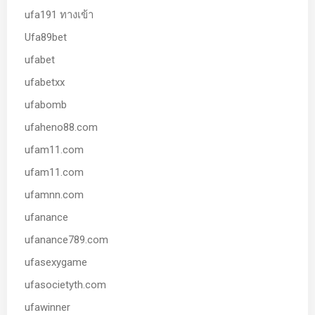
ufa191 ทางเข้า
Ufa89bet
ufabet
ufabetxx
ufabomb
ufaheno88.com
ufam11.com
ufam11.com
ufamnn.com
ufanance
ufanance789.com
ufasexygame
ufasocietyth.com
ufawinner