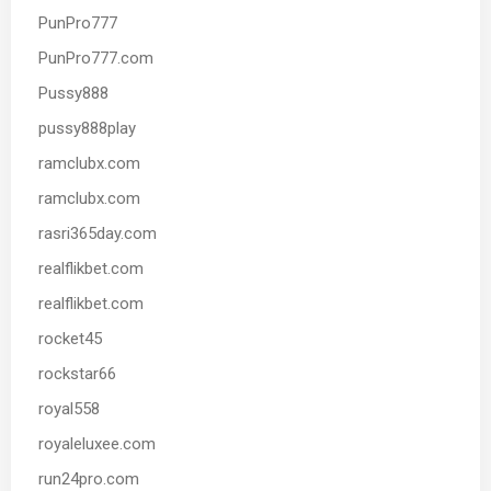
PunPro777
PunPro777.com
Pussy888
pussy888play
ramclubx.com
ramclubx.com
rasri365day.com
realflikbet.com
realflikbet.com
rocket45
rockstar66
royal558
royaleluxee.com
run24pro.com