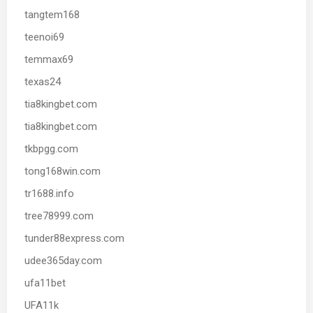
tangtem168
teenoi69
temmax69
texas24
tia8kingbet.com
tia8kingbet.com
tkbpgg.com
tong168win.com
tr1688.info
tree78999.com
tunder88express.com
udee365day.com
ufa11bet
UFA11k