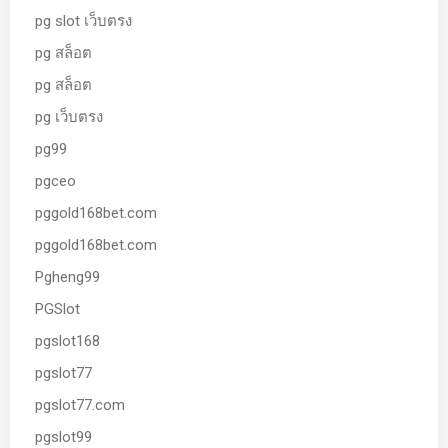
pg slot เว็บตรง
pg สล็อต
pg สล็อต
pg เว็บตรง
pg99
pgceo
pggold168bet.com
pggold168bet.com
Pgheng99
PGSlot
pgslot168
pgslot77
pgslot77.com
pgslot99