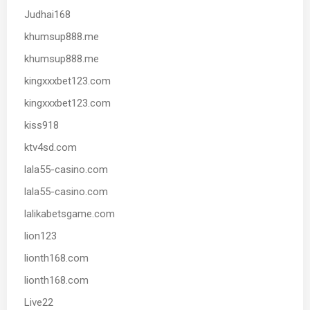
Judhai168
khumsup888.me
khumsup888.me
kingxxxbet123.com
kingxxxbet123.com
kiss918
ktv4sd.com
lala55-casino.com
lala55-casino.com
lalikabetsgame.com
lion123
lionth168.com
lionth168.com
Live22