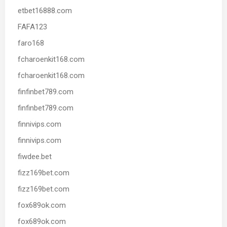
etbet16888.com
FAFA123
faro168
fcharoenkit168.com
fcharoenkit168.com
finfinbet789.com
finfinbet789.com
finnivips.com
finnivips.com
fiwdee.bet
fizz169bet.com
fizz169bet.com
fox689ok.com
fox689ok.com