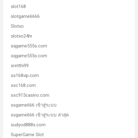
slot168
slotgame6666
Slotxo
slotxo24hr
sqgame555s.com
sqgame555s.com
sretthi99
ss168vip.com
ssc168.com
ssc915casino.com
ssgame666 เข้าสู่ระบบ
ssgame666 เข้าสู่ระบบ ล่าสุด
sudyod888s.com
SuperGame Slot