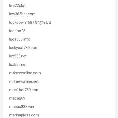
live22slot
lnw365bet.com
lockdown168 เข้าสู่ระบบ
london45
luca333.info
luckycat789.com
lux555.net
lux555.net
m4newonline.com
m4newonline.net
mac1bet789.com
macau69
macau888.win
marinapluss.com