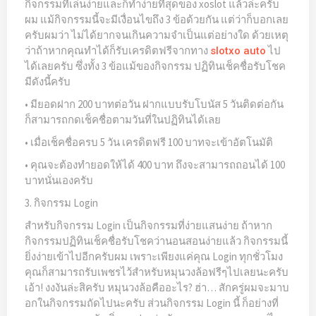
กิจกรรมที่เล่นง่ายและก็ทำง่ายที่สุดของ xoslot แล้วล่ะครับ
ผม แม้กิจกรรมนี้จะมีเงื่อนไขถึง 3 ข้อด้วยกัน แต่ว่าก็บอกเลย
ครับผมว่า ไม่ได้ยากจนเกินความจำเป็นแต่อย่างใด ด้วยเหตุ
ว่าถ้าหากคุณทำได้ก็รับเครดิตฟรีจากทาง
ไป
slotxo auto
ได้เลยครับ ซึ่งทั้ง 3 ข้อแม้ของกิจกรรม ปฏิทินเช็คชื่อรับโชค
มีดังนี้ครับ
• มียอดฝาก 200 บาทต่อวัน ฝากแบบรับโบนัส 5 วันติดต่อกัน
ก็สามารถกดเช็คชื่อตามวันที่ในปฏิทินได้เลย
• เมื่อเช็คชื่อครบ 5 วัน เครดิตฟรี 100 บาทจะเข้าอัตโนมัติ
• คุณจะต้องทำยอดให้ได้ 400 บาท ถึงจะสามารถถอนได้ 100
บาทนั่นเองครับ
3. กิจกรรม Login
สำหรับกิจกรรม Login เป็นกิจกรรมที่ง่ายแสนง่าย ถ้าหาก
กิจกรรมปฏิทินเช็คชื่อรับโชคว่านอนสอนง่ายแล้ว กิจกรรมนี้
ยิ่งง่ายเข้าไปอีกครับผม เพราะเพียงแค่คุณ Login ทุกชั่วโมง
คุณก็สามารถรับเพชรไว้สำหรับหมุนวงล้อฟรีๆไปเลยนะครับ
เอ้า! งงงันล่ะสิครับ หมุนวงล้อคืออะไร? ฮ่า… สักครู่ผมจะมาบ
อกในกิจกรรมถัดไปนะครับ ส่วนกิจกรรม Login นี้ ก็อย่างที่