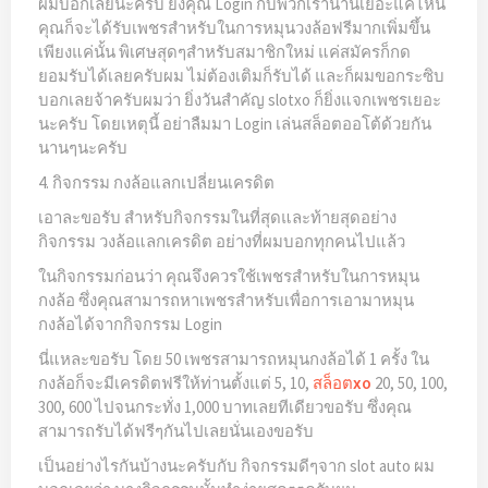
ผมบอกเลยนะครับ ยิ่งคุณ Login กับพวกเรานานเยอะแค่ไหน
คุณก็จะได้รับเพชรสำหรับในการหมุนวงล้อฟรีมากเพิ่มขึ้น
เพียงแค่นั้น พิเศษสุดๆสำหรับสมาชิกใหม่ แค่สมัครก็กด
ยอมรับได้เลยครับผม ไม่ต้องเติมก็รับได้ และก็ผมขอกระซิบ
บอกเลยจ้าครับผมว่า ยิ่งวันสำคัญ slotxo ก็ยิ่งแจกเพชรเยอะ
นะครับ โดยเหตุนี้ อย่าลืมมา Login เล่นสล็อตออโต้ด้วยกัน
นานๆนะครับ
4. กิจกรรม กงล้อแลกเปลี่ยนเครดิต
เอาละขอรับ สำหรับกิจกรรมในที่สุดและท้ายสุดอย่าง
กิจกรรม วงล้อแลกเครดิต อย่างที่ผมบอกทุกคนไปแล้ว
ในกิจกรรมก่อนว่า คุณจึงควรใช้เพชรสำหรับในการหมุน
กงล้อ ซึ่งคุณสามารถหาเพชรสำหรับเพื่อการเอามาหมุน
กงล้อได้จากกิจกรรม Login
นี่แหละขอรับ โดย 50 เพชรสามารถหมุนกงล้อได้ 1 ครั้ง ใน
กงล้อก็จะมีเครดิตฟรีให้ท่านตั้งแต่ 5, 10,
20, 50, 100,
สล็อตxo
300, 600 ไปจนกระทั่ง 1,000 บาทเลยทีเดียวขอรับ ซึ่งคุณ
สามารถรับได้ฟรีๆกันไปเลยนั่นเองขอรับ
เป็นอย่างไรกันบ้างนะครับกับ กิจกรรมดีๆจาก slot auto ผม