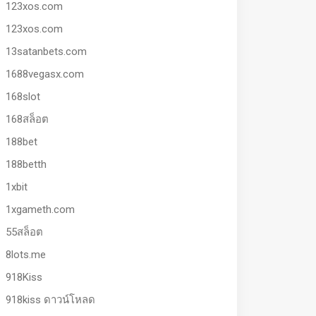
123xos.com
123xos.com
13satanbets.com
1688vegasx.com
168slot
168สล็อต
188bet
188betth
1xbit
1xgameth.com
55สล็อต
8lots.me
918Kiss
918kiss ดาวน์โหลด