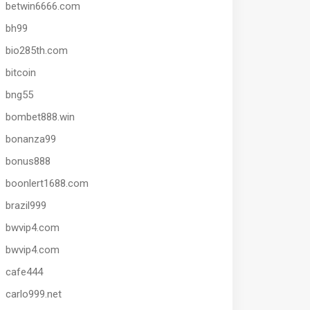
betwin6666.com
bh99
bio285th.com
bitcoin
bng55
bombet888.win
bonanza99
bonus888
boonlert1688.com
brazil999
bwvip4.com
bwvip4.com
cafe444
carlo999.net