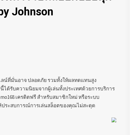
 by Johnson
ที่มั่นอาจ ปลอดภัย รวมทั้งให้ผลทดแทนสูง
นี้ได้รับความนิยมจากผู้เล่นทั้งประเทศด้วยการบริการ
น nemo168 เครดิตฟรี สำหรับสมาชิกใหม่ หรือระบบ
ำให้ประสบการณ์การเล่นสล็อตของคุณไม่สะดุด