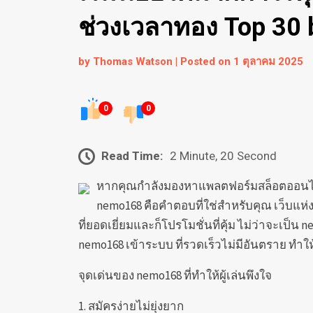
ช่วงเวลาทอง Top 30
by
Thomas Watson
|
Posted on
1 ตุลาคม 2025
0
0
Read Time:
2 Minute, 20 Second
หากคุณกำลังมองหาแพลตฟอร์มสล็อตออนไลน์
nemo168 คือคำตอบที่ใช่สำหรับคุณ เว็บแห่ง
ที่ยอดเยี่ยมและก็โปรโมชั่นที่คุ้ม ไม่ว่าจะเป็
nemo168 เข้าระบบ ที่รวดเร็วไม่มีอันตราย ท
จุดเด่นของ nemo168 ที่ทำให้ผู้เล่นพึงใจ
1. สมัครง่ายไม่ยุ่งยาก