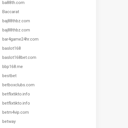
ba88th.com
Baccarat
baj88thbz.com
baj88thbz.com
bar4game24hr.com
baslot168
baslot168bet.com
bbp168.me
bestbet
betboxclubs.com
betflixtikto.info
betflixtikto.info
betm4vip.com
betway