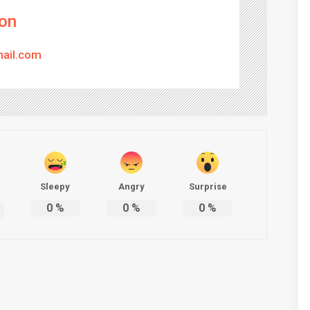
on
ail.com
Sleepy
Angry
Surprise
0
%
0
%
0
%