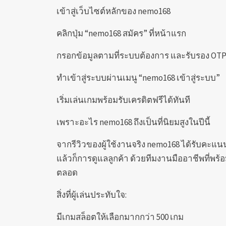
เข้าสู่เว็บไซต์หลักของ nemo168
คลิกปุ่ม “nemo168 สมัคร” ที่หน้าแรก
กรอกข้อมูลตามที่ระบบต้องการ และรับรอง OT
ทำเข้าสู่ระบบผ่านเมนู “nemo168 เข้าสู่ระบบ”
เริ่มเล่นเกมพร้อมรับเครดิตฟรีได้ทันที
เพราะอะไร nemo168 ถึงเป็นที่นิยมสูงในปีนี้
จากรีวิวของผู้ใช้งานจริง nemo168 ได้รับคะแ
แล้วก็การดูแลลูกค้า ด้วยทีมงานมืออาชีพที่พร้อ
ตลอด
สิ่งที่ผู้เล่นประทับใจ:
มีเกมสล็อตให้เลือกมากกว่า 500 เกม