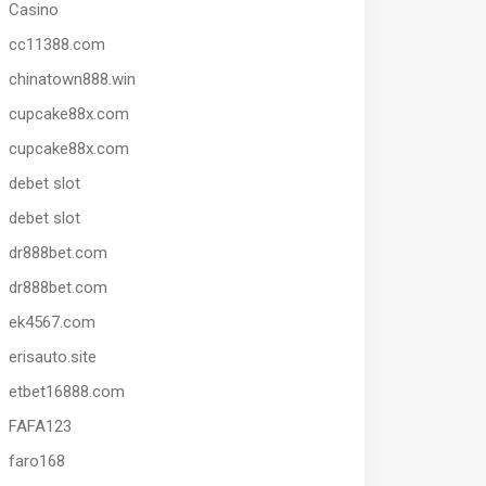
Casino
cc11388.com
chinatown888.win
cupcake88x.com
cupcake88x.com
debet slot
debet slot
dr888bet.com
dr888bet.com
ek4567.com
erisauto.site
etbet16888.com
FAFA123
faro168