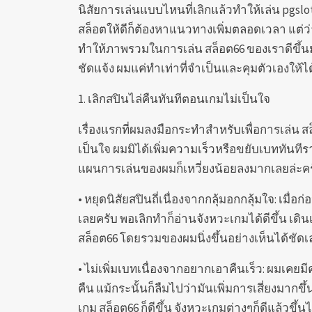
นิสัยการเล่นแบบไหนที่เลิกแล้วทำให้เล่น pgslot
สล็อตให้ดีก็ต้องหาแนวทางเพิ่มตลอดเวลา แต่ว่าเ
ทำให้ภาพรวมในการเล่น สล็อต66 ของเราดีขึ้นม
ชัดแจ้ง ผมแค่ทำเท่าที่จำเป็นและคุมตัวเองให
1. เลิกสปินไล่คืนทันทีตอนเกมไม่เป็นใจ
เรื่องแรกที่ผมลงมือกระทำสำหรับเพื่อการเล่น ส
เป็นใจ ผมมิได้เพิ่มความเร็วหรือขยับเบททันทีร
แผนการเล่นของผมก็เหวี่ยงน้อยลงมากเลยล่ะค
• หยุดนิสัยสปินถี่เนื่องจากกลุ้มอกกลุ้มใจ: เ
เลยครับ พอเลิกทำก็อ่านจังหวะเกมได้ดีขึ้น เดิ
สล็อต66 โดยรวมของผมนิ่งขึ้นอย่างเห็นได้ชัด
• ไม่เพิ่มเบทเนื่องจากอยากเอาคืนเร็ว: ผมเคย
คืน แม้กระนั้นก็ลืมไปว่ามันเพิ่มการเสี่ยงมาก
เกม สล็อต66 ก็ดีขึ้น จังหวะเกมต่างๆก็ดีแล้วขึ้