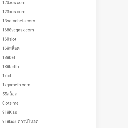
123xos.com
123xos.com
13satanbets.com
1688vegasx.com
168slot
168สล็อต
188bet
188betth
1xbit
1xgameth.com
55สล็อต
8lots.me
918Kiss
918kiss ดาวน์โหลด