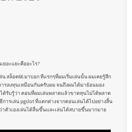
ึ้นเยอะแยะคืออะไร?
 สล็อต66 มาบอก ทีแรกๆที่ผมเริ่มเล่นนั้น ผมเคยรู้สึก
รุปการลงทุนเหมือนกันครับผม จนถึงผมได้มาย้อนมอง
รับรู้ว่า ตอนที่ผมเล่นพลาดแล้วขาดทุนไม่ได้พลาด
การเล่น pgslot ที่แตกต่างจากตอนเล่นได้ไปอย่างสิ้น
ว่าตัวเองเล่นได้ลื่นขึ้นและเล่นได้สบายขึ้นมากมาย