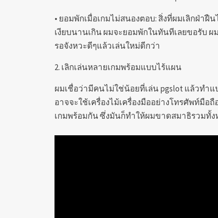
• ยอมพักเมื่อเกมไม่สนองตอบ: สิ่งที่ผมเลิกฝ่าฝ
เงียบนานเกิน ผมจะยอมพักในทันทีเลยขอรับ ผมจ
รอจังหวะดีๆแล้วเล่นใหม่ดีกว่า
2. เลิกเล่นหลายเกมพร้อมแบบไร้แผน
ผมเชื่อว่ามีคนไม่ใช่น้อยที่เล่น pgslot แล้วท
อาจจะใช้เครื่องไม้เครื่องมืออย่างโทรศัพท์มือ
เกมพร้อมกัน ซึ่งมันก็ทำให้ผมขาดสมาธิรวมทั