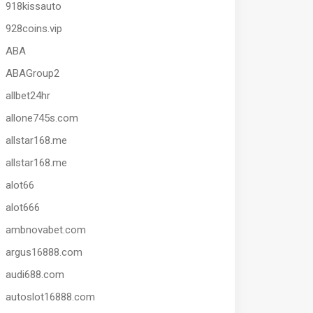
918kissauto
928coins.vip
ABA
ABAGroup2
allbet24hr
allone745s.com
allstar168.me
allstar168.me
alot66
alot666
ambnovabet.com
argus16888.com
audi688.com
autoslot16888.com