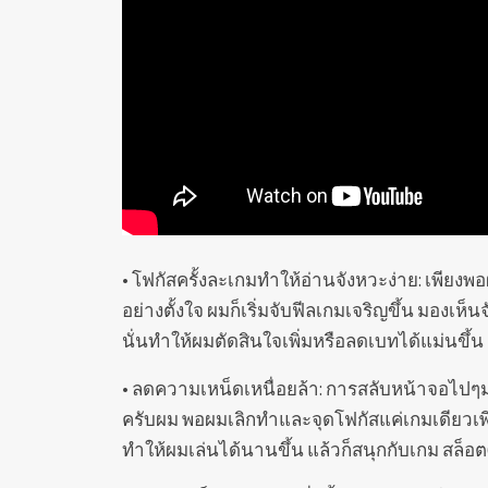
• โฟกัสครั้งละเกมทำให้อ่านจังหวะง่าย: เพียง
อย่างตั้งใจ ผมก็เริ่มจับฟีลเกมเจริญขึ้น มองเห็
นั่นทำให้ผมตัดสินใจเพิ่มหรือลดเบทได้แม่นขึ้น
• ลดความเหน็ดเหนื่อยล้า: การสลับหน้าจอไปๆ
ครับผม พอผมเลิกทำและจุดโฟกัสแค่เกมเดียวเพี
ทำให้ผมเล่นได้นานขึ้น แล้วก็สนุกกับเกม สล็อต