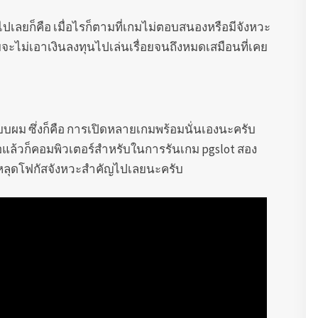
ืนไปเลยก็คือ เมื่อไรก็ตามที่เกมไม่ตอบสนองหรือมีจังหวะ
ะไม่เอาเงินลงทุนไปเล่นเรื่อยจนถึงหมดเสมือนที่เคย
ำแบบผม ซึ่งก็คือ การเปิดหลายเกมพร้อมนั่นเองนะครับ
ถือแล้วก็คอมพิวเตอร์สำหรับในการรันเกม pgslot สอง
้งหลุดโฟกัสจังหวะสำคัญไปเลยนะครับ