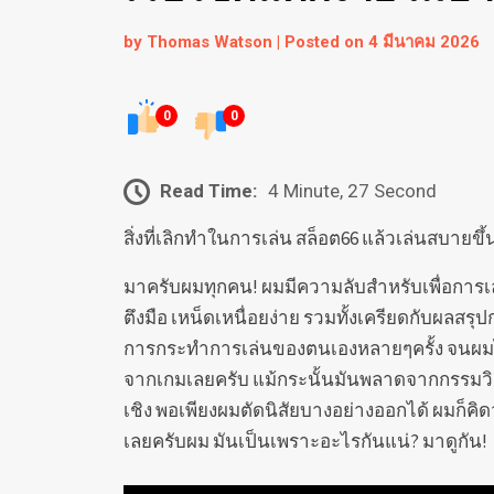
by
Thomas Watson
|
Posted on
4 มีนาคม 2026
0
0
Read Time:
4 Minute, 27 Second
สิ่งที่เลิกทำในการเล่น สล็อต66 แล้วเล่นสบายข
มาครับผมทุกคน! ผมมีความลับสำหรับเพื่อการเล่น
ตึงมือ เหน็ดเหนื่อยง่าย รวมทั้งเครียดกับผลส
การกระทำการเล่นของตนเองหลายๆครั้ง จนผมได้
จากเกมเลยครับ แม้กระนั้นมันพลาดจากกรรมวิธี
เชิง พอเพียงผมตัดนิสัยบางอย่างออกได้ ผมก็คิด
เลยครับผม มันเป็นเพราะอะไรกันแน่? มาดูกัน!