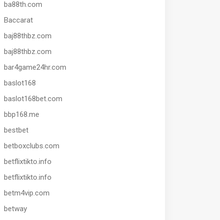
ba88th.com
Baccarat
baj88thbz.com
baj88thbz.com
bar4game24hr.com
baslot168
baslot168bet.com
bbp168.me
bestbet
betboxclubs.com
betflixtikto.info
betflixtikto.info
betm4vip.com
betway