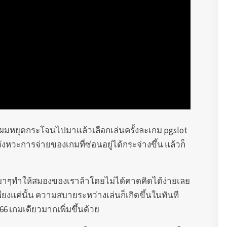
พอผมหยุดกระโจนไปมาแล้วเลือกเล่นครั้งละเกม pgslot
นจังหวะการจ่ายของเกมที่ซ่อนอยู่ได้กระจ่างขึ้น แล้วก็
มาๆทำให้สมองของเราล้าโดยไม่ได้คาดคิดได้ง่ายเลย
ยงแค่นั้น ความสบายระหว่างเล่นก็เกิดขึ้นในทันที
66 เกมเดียวมากเพิ่มขึ้นด้วย