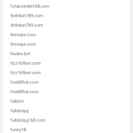
fcharoenkit168.com
finfinbet789.com
finfinbet789.com
finnivips.com
finnivips.com
fiwdee.bet
fizz169bet.com
fizz169bet.com
fox689ok.com
fox689ok.com
fullslot
fullslotpg
fullslotpg168.com
funny18