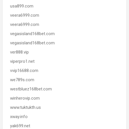
usa899.com
veera6999.com
veera6999.com
vegasisland168bet.com
vegasisland168bet.com
ver888.vip
viperpro1.net
vvip16688.com
we789s.com
westbluez168bet.com
winherovip.com
www.tuktukth.us
xway.info
yak699.net