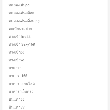
ทดลองเล่นpg
ทดลองเล่นสล็อต
ทดลองเล่นสล็อต pg
ทะเบียนรถสวย
ทางเข้า live22
ทางเข้า Sexy168
ทางเข้าpg
ทางเข้าxo
บาคาร่า
บาคาร่า168
บาคาร่าออนไลน์
บาคาร่าเว็บตรง
ปั่นแตก66
ปั่นแตก77