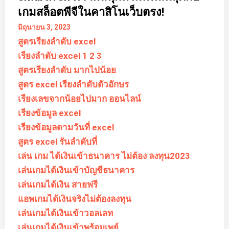
เกมสล็อตพีจีในคาสิโนเว็บตรง!
มิถุนายน 3, 2023
สูตรเรียงลําดับ excel
เรียงลําดับ excel 1 2 3
สูตรเรียงลําดับ มากไปน้อย
สูตร excel เรียงลำดับตัวอักษร
เรียงเลขจากน้อยไปมาก ออนไลน์
เรียงข้อมูล excel
เรียงข้อมูลตามวันที่ excel
สูตร excel รันลําดับที่
เล่น เกม ได้เงินเข้าธนาคาร ไม่ต้อง ลงทุน2023
เล่นเกมได้เงินเข้าบัญชีธนาคาร
เล่นเกมได้เงิน สายฟรี
แอพเกมได้เงินจริงไม่ต้องลงทุน
เล่นเกมได้เงินเข้าวอลเลท
เล่นเกมได้เงินเข้าพร้อมเพย์