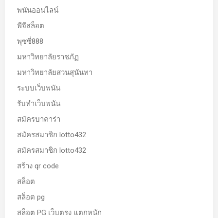
พนันออนไลน์
พีจีสล็อต
พุซซี่888
มหาวิทยาลัยราชภัฏ
มหาวิทยาลัยสวนสุนันทา
ระบบเว็บพนัน
รับทำเว็บพนัน
สมัครบาคาร่า
สมัครสมาชิก lotto432
สมัครสมาชิก lotto432
สร้าง qr code
สล็อต
สล็อต pg
สล็อต PG เว็บตรง แตกหนัก