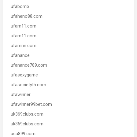
ufabomb
ufaheno88.com
ufam11.com
ufam11.com
ufamnn.com
ufanance
ufanance789.com
ufasexygame
ufasocietyth.com
ufawinner
ufawinner99bet.com
uk369clubs.com
uk369clubs.com
usa899.com