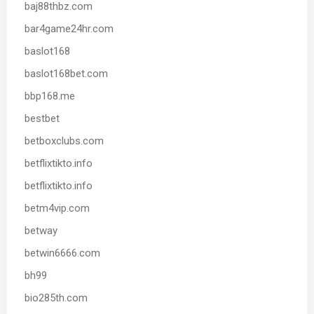
baj88thbz.com
bar4game24hr.com
baslot168
baslot168bet.com
bbp168.me
bestbet
betboxclubs.com
betflixtikto.info
betflixtikto.info
betm4vip.com
betway
betwin6666.com
bh99
bio285th.com