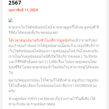
2567
กุมภาพันธ์ 11, 2024
ตามหาเว็บไซต์หนังออนไลน์ ตามหาดูมูฟวี่ได้เลย ดูหนังดี ซี
รีส์ดัง ได้ตลอดทั้งวัน ทดลองเลย!
กันแล้ว! มาครับทุก
ได้เวลาสนุกสนานกับชั่วโมงที่การ
ดูหนัง
คน ถ้าคุณกำลังอยากได้ดูหนังผ่านเน็ตล่ะก็ มาลองใช้บริการ
เว็บไซต์หนังออนไลน์ของเรา ดูหนังออนไลน์ กันไหมล่ะครับ
เราเป็นเว็บดูหนังออนไลน์ที่เปิดให้บริการตลอด 1 วัน มีหนัง
และก็ซีรีส์ดีๆล้นหลามกว่า 5,000 เรื่อง ไม่พลาดทุกตอนใหม่
ของซีรีส์ ไม่พลาดทุกหนังเข้าใหม่ชนโรง สามารถดูได้ตลอด
วัน
ดูผ่านวัสดุอุปกรณ์อะไรก็ตามก็ได้อีกด้วย สนุกกับการดูหนัง
ได้ไม่สิ้นสุด เลือกเว็บหนังออนไลน์ เลือกเรา DOOMOVIE นะ
ครับ
ชวนดูหนังจากจักรวาล Marvel เก็บรวบรวมไว้ในที่เดียวให้
ท่าน กับหมวด รวมหนังภาคต่อ