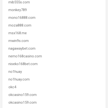
mib555s.com
monkey789
mono16888.com
moza888.com
msx168.me
mwin9s.com
nagawaybet.com
nemo168casino.com
niseko168bet.com
no1huay
no1huay.com
okc4
okcasino159.com
okcasino159.com