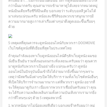
ครับผม ฮ่า… แม้กระนั้นในตอนนี้ วงการดูหนังอินเดียไปไกล
กว่านั้นมากครับ คุณสามารถเข้ามาหาดูได้เลยจากหมวดหมู่
หนังอินเดียหรือซีรีส์อินเดีย บอกเลยว่า ระดับบอลลีวูดไม่ได้
มาเล่นๆแน่ๆนะครับ หนังและซีรีส์ของพวกเขาสนุกมากๆมี
ความมากมายสูง การเล่าเรื่องต่างๆน่าดึงดูดเยอะขึ้นเรื่อยๆ
ด้วย
5 เหตุผลที่คุณควรจะดูหนังออนไลน์กับพวกเรา DOOMOVIE
เว็บไซต์ดูหนังที่ดีเยี่ยมที่สุดในประเทศไทย
ถ้าคุณกำลังมองหาเว็บดูหนังออนไลน์ดีๆสักเว็บดูหนัง ผมขอ
นั่งยืน ยืนยัน รวมทั้งนอนจนกระทั่งเลยนะครับผมว่า คุณควร
มาดูหนังกับพวกเราเป็นอย่างยิ่ง แน่ๆนะครับว่า ดูหนัง
ออนไลน์ในปัจจุบันนั้นเข้าถึงได้ง่ายมากยิ่งขึ้นมากๆเพราะ
เหตุว่ามีสตรีมมิ่งต่างๆเปิดให้บริการ รวมทั้งเว็บไซต์หนังอื่นๆ
ที่เปิดให้บริการจำนวนมากมาก แต่ที่พวกเรา ดูหนัง อยากที่
จะให้คุณมาดูกับเรา เนื่องจากพวกเราเชื่อมั่นครับผมว่า คุณ
จะได้รับความเพลิดเพลินรวมทั้งความบันเทิงจากเรามากยิ่ง
กว่าที่ไหนๆแน่ๆ ด้วย 5 เหตุผลพวกนี้
1. พวกหนังมากไม่น้อยเลยทีเดียว บอกเลยจ๊าครับผมว่า หมู่