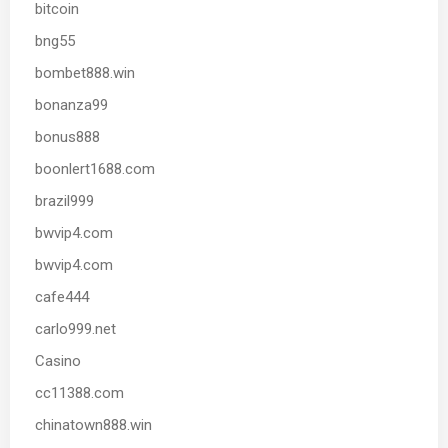
bitcoin
bng55
bombet888.win
bonanza99
bonus888
boonlert1688.com
brazil999
bwvip4.com
bwvip4.com
cafe444
carlo999.net
Casino
cc11388.com
chinatown888.win