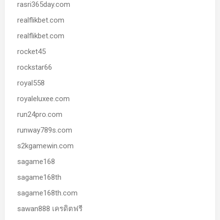
rasri365day.com
realflikbet.com
realflikbet.com
rocket45
rockstar66
royal558
royaleluxee.com
run24pro.com
runway789s.com
s2kgamewin.com
sagame168
sagame168th
sagame168th.com
sawan888 เครดิตฟรี