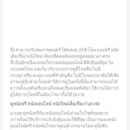
ถึง สามารถรับชมภาพยนตร์ ได้ตลอด 24 ชั่วโมง มองฟรี หนัง
เต็มเรื่อง หนังใหม่ เพียบที่คอยอัพเดทอยู่ตลอดเวลา ตรง
นี้ เป็นอีกหนึ่งแหล่งเว็บรวมหนังออนไลน์ ที่ดีเยี่ยมที่สุด ใน
ประเทศไทย และก็มากับระบบการดูที่ไหลลื่น ไม่มี
กระตุก หรือ สะดุด แถมที่สำคัญคือ ไม่มีโฆษณามาคั่นให้เสีย
อารมณ์อีกด้วย ก็เลยทำให้การดูในครั้งนี้นั้น สามารถมองได้
ยาวๆตั้งแต่ต้นเรื่องจนถึงหมดเรื่องเลยทีเดียว ใช้งานได้ยาวๆ
ดูได้ยาวๆโดยที่ไม่มีอะไรมากั้นให้วุ่นวาย
ดูหนังฟรี หนังออนไลน์ หนังใหม่เต็มเรื่อง Full HD
มาเลย ดูหนังฟรีกัน หนังออนไลน์ ผ่านเว็บไซต์ของพวก
เรา พร้อมให้บริการแล้วยังคุ้มและก็ดีที่สุด เป็นการมองหนัง
ออนไลน์ฟรี หนังชนโรงภาพยนต์ บรรยายไทย หนังซับ