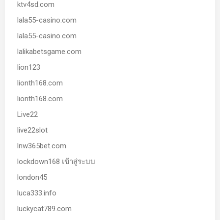
ktv4sd.com
lala55-casino.com
lala55-casino.com
lalikabetsgame.com
lion123
lionth168.com
lionth168.com
Live22
live22slot
lnw365bet.com
lockdown168 เข้าสู่ระบบ
london45
luca333.info
luckycat789.com