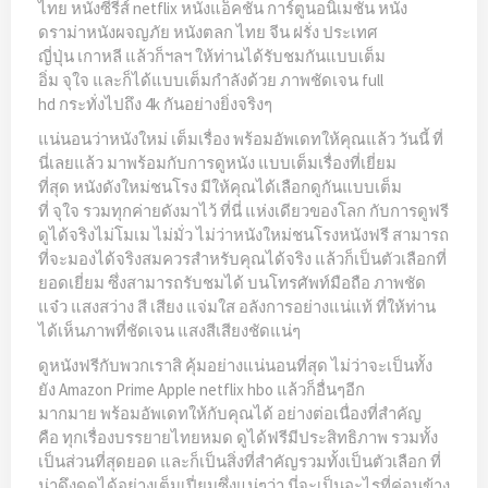
ไทย หนังซีรีส์ netflix หนังแอ็คชั่น การ์ตูนอนิเมชั่น หนัง
ดราม่าหนังผจญภัย หนังตลก ไทย จีน ฝรั่ง ประเทศ
ญี่ปุ่น เกาหลี แล้วก็ฯลฯ ให้ท่านได้รับชมกันแบบเต็ม
อิ่ม จุใจ และก็ได้แบบเต็มกำลังด้วย ภาพชัดเจน full
hd กระทั่งไปถึง 4k กันอย่างยิ่งจริงๆ
แน่นอนว่าหนังใหม่ เต็มเรื่อง พร้อมอัพเดทให้คุณแล้ว วันนี้ ที่
นี่เลยแล้ว มาพร้อมกับการดูหนัง แบบเต็มเรื่องที่เยี่ยม
ที่สุด หนังดังใหม่ชนโรง มีให้คุณได้เลือกดูกันแบบเต็ม
ที่ จุใจ รวมทุกค่ายดังมาไว้ ที่นี่ แห่งเดียวของโลก กับการดูฟรี
ดูได้จริงไม่โมเม ไม่มั่ว ไม่ว่าหนังใหม่ชนโรงหนังฟรี สามารถ
ที่จะมองได้จริงสมควรสำหรับคุณได้จริง แล้วก็เป็นตัวเลือกที่
ยอดเยี่ยม ซึ่งสามารถรับชมได้ บนโทรศัพท์มือถือ ภาพชัด
แจ๋ว แสงสว่าง สี เสียง แจ่มใส อลังการอย่างแน่แท้ ที่ให้ท่าน
ได้เห็นภาพที่ชัดเจน แสงสีเสียงชัดแน่ๆ
ดูหนังฟรีกับพวกเราสิ คุ้มอย่างแน่นอนที่สุด ไม่ว่าจะเป็นทั้ง
ยัง Amazon Prime Apple netflix hbo แล้วก็อื่นๆอีก
มากมาย พร้อมอัพเดทให้กับคุณได้ อย่างต่อเนื่องที่สำคัญ
คือ ทุกเรื่องบรรยายไทยหมด ดูได้ฟรีมีประสิทธิภาพ รวมทั้ง
เป็นส่วนที่สุดยอด และก็เป็นสิ่งที่สำคัญรวมทั้งเป็นตัวเลือก ที่
น่าดึงดูดได้อย่างเต็มเปี่ยมซึ่งแน่ๆว่า นี่จะเป็นอะไรที่ค่อนข้าง