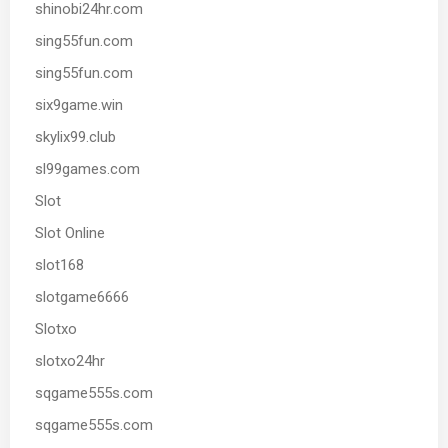
shinobi24hr.com
sing55fun.com
sing55fun.com
six9game.win
skylix99.club
sl99games.com
Slot
Slot Online
slot168
slotgame6666
Slotxo
slotxo24hr
sqgame555s.com
sqgame555s.com