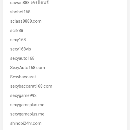
sawan888 เครดิตฟรี
sbobet168
sclass8888.com
scr888
sexy168
sexy168vip
sexyauto168
SexyAuto168.com
Sexybaccarat
sexybaccarat168.com
sexygame992
sexygameplus.me
sexygameplus.me
shinobi24hr.com