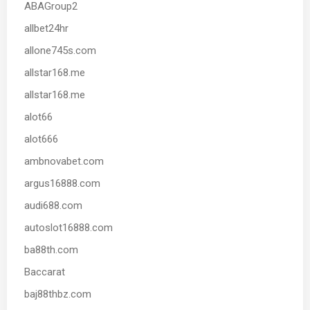
ABAGroup2
allbet24hr
allone745s.com
allstar168.me
allstar168.me
alot66
alot666
ambnovabet.com
argus16888.com
audi688.com
autoslot16888.com
ba88th.com
Baccarat
baj88thbz.com