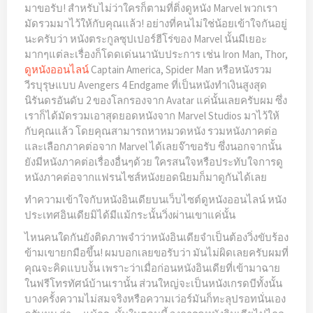
มาขอรับ! สำหรับไม่ว่าใครก็ตามที่ติ่งดูหนัง Marvel พวกเรา
มัดรวมมาไว้ให้กับคุณแล้ว! อย่างที่คนไม่ใช่น้อยเข้าใจกันอยู่
นะครับว่า หนังตระกูลซุปเปอร์ฮีโร่ของ Marvel นั้นมีเยอะ
มากๆแต่ละเรื่องก็โดดเด่นนานับประการ เช่น Iron Man, Thor,
Captain America, Spider Man หรือหนังรวม
ดูหนังออนไลน์
วีรบุรุษแบบ Avengers 4 Endgame ที่เป็นหนังทำเงินสูงสุด
นิรันดรอันดับ 2 ของโลกรองจาก Avatar แค่นั้นเลยครับผม ซึ่ง
เราก็ได้มัดรวมเอาสุดยอดหนังจาก Marvel Studios มาไว้ให้
กับคุณแล้ว โดยคุณสามารถหาหมวดหนัง รวมหนังภาคต่อ
และเลือกภาคต่อจาก Marvel ได้เลยจ๊าขอรับ ซึ่งนอกจากนั้น
ยังมีหนังภาคต่อเรื่องอื่นๆด้วย ใครสนใจหรือประทับใจการดู
หนังภาคต่อจากแฟรนไชส์หนังยอดนิยมก็มาดูกันได้เลย
ทำความเข้าใจกับหนังอินเดียบนเว็บไซต์ดูหนังออนไลน์ หนัง
ประเทศอินเดียมิได้มีแม้กระนั้นวิ่งผ่านเขาแค่นั้น
ไหนคนใดกันยังติดภาพจำว่าหนังอินเดียจำเป็นต้องวิ่งขับร้อง
ข้ามเขายกมือขึ้น! ผมบอกเลยขอรับว่า มันไม่ผิดเลยครับผมที่
คุณจะคิดแบบงั้น เพราะว่าเมื่อก่อนหนังอินเดียที่เข้ามาฉาย
ในฟรีโทรทัศน์บ้านเรานั้น ส่วนใหญ่จะเป็นหนังเกรดบีทั้งนั้น
บางครั้งความไม่สมจริงหรือความเว่อร์มันก็ทะลุปรอทนั่นเอง