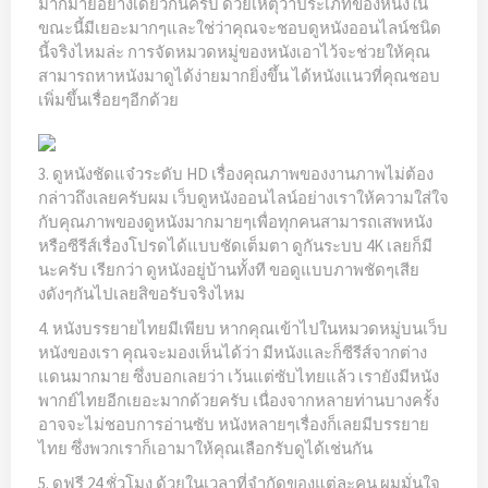
มากมายอย่างเดียวกันครับ ด้วยเหตุว่าประเภทของหนังใน
ขณะนี้มีเยอะมากๆและใช่ว่าคุณจะชอบดูหนังออนไลน์ชนิด
นี้จริงไหมล่ะ การจัดหมวดหมู่ของหนังเอาไว้จะช่วยให้คุณ
สามารถหาหนังมาดูได้ง่ายมากยิ่งขึ้น ได้หนังแนวที่คุณชอบ
เพิ่มขึ้นเรื่อยๆอีกด้วย
3. ดูหนังชัดแจ๋วระดับ HD เรื่องคุณภาพของงานภาพไม่ต้อง
กล่าวถึงเลยครับผม เว็บดูหนังออนไลน์อย่างเราให้ความใส่ใจ
กับคุณภาพของดูหนังมากมายๆเพื่อทุกคนสามารถเสพหนัง
หรือซีรีส์เรื่องโปรดได้แบบชัดเต็มตา ดูกันระบบ 4K เลยก็มี
นะครับ เรียกว่า ดูหนังอยู่บ้านทั้งที ขอดูแบบภาพชัดๆเสีย
งดังๆกันไปเลยสิขอรับจริงไหม
4. หนังบรรยายไทยมีเพียบ หากคุณเข้าไปในหมวดหมู่บนเว็บ
หนังของเรา คุณจะมองเห็นได้ว่า มีหนังและก็ซีรีส์จากต่าง
แดนมากมาย ซึ่งบอกเลยว่า เว้นแต่ซับไทยแล้ว เรายังมีหนัง
พากย์ไทยอีกเยอะมากด้วยครับ เนื่องจากหลายท่านบางครั้ง
อาจจะไม่ชอบการอ่านซับ หนังหลายๆเรื่องก็เลยมีบรรยาย
ไทย ซึ่งพวกเราก็เอามาให้คุณเลือกรับดูได้เช่นกัน
5. ดูฟรี 24 ชั่วโมง ด้วยในเวลาที่จำกัดของแต่ละคน ผมมั่นใจ