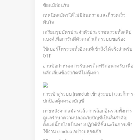
ข้อแม้ก่อนรับ
เทคนิคสมัครให้ไม่มีอันตรายและก็รวดเร็ว
ทันใจ
เตรียมรูปบัตรประจำตัวประชาชนรวมทั้งสลิป
แบงค์เพื่อการันตีตัวตนถ้าเกิดระบบขอร้อง
ใช้เบอร์โทรรวมทั้งอีเมลที่เข้าถึงได้จริงสำหรับ
OTP
อ่านข้อกำหนดการรับเครดิตฟรีก่อนกดรับ เพื่อ
หลีกเลี่ยงข้อจำกัดที่ไม่คุ้มค่า
การเข้าสู่ระบบ (ramclub เข้าสู่ระบบ) และก็การ
ปกป้องคุ้มครองบัญชี
ภายหลังจากสมัครแล้ว การล็อกอินรวมทั้งการ
ดูแลรักษาความปลอดภัยบัญชีเป็นสิ่งสำคัญ
ตั้งแต่นี้ต่อไปเป็นทางปฏิบัติที่ชี้แนะในการเข้า
ใช้งาน ramclub อย่างปลอดภัย