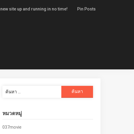
 new site up and running in no time!
Pin Posts
ค้นหา
สำหรับ:
หมวดหมู่
037movie