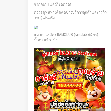
จำกัดเกม แล้วก็ยอดถอน
ตรวจดูหนทางติดต่อข้างบริการลูกค้าและก็รีวิว
จากผู้เล่นจริง
แนวทางสมัคร RAMCLUB (ramclub สมัคร) —
ขั้นตอนทีละข้อ