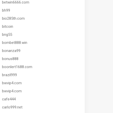
betwin6666.com
bh99
bio285th.com
bitcoin
bng55
bombet888.win
bonanza99
bonus888
boonlert1688.com
brazil999
bwvip4.com
bwvip4.com
cafe444
carlo999.net