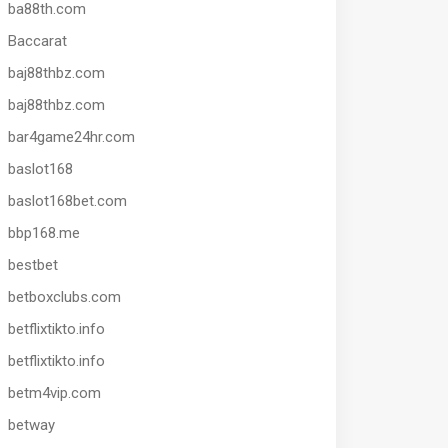
ba88th.com
Baccarat
baj88thbz.com
baj88thbz.com
bar4game24hr.com
baslot168
baslot168bet.com
bbp168.me
bestbet
betboxclubs.com
betflixtikto.info
betflixtikto.info
betm4vip.com
betway