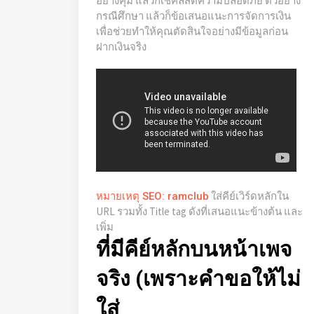
อย่างคุ้ม แล้วก็เช็คลิสต์ความปลอดภัย ตัวอย่าง
กรณีศึกษา แล้วก็ข้อเสนอแนะการจัดการเงิน
เพื่อช่วยทำให้คุณตัดสินใจอย่างมีข้อมูลก่อน
ฝากเงินจริง
ใส่คีย์เวิร์ดหลักใน
หมายเหตุ SEO:
ramclub
URL รวมทั้ง Title tag ดังที่เสนอแนะข้างต้น และ
เพิ่ม
ที่มีคีย์หลักบนหน้าเพจ
จริง (เพราะคำขอให้ไม่
ใส่