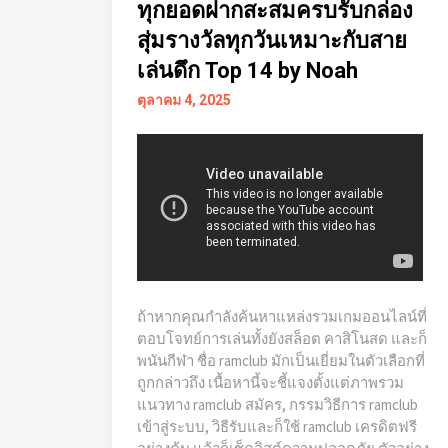
ทุกยอดฝากสะสมครบรับกล่อง
สุ่มรางวัลทุกวันเหมาะกับสาย
เล่นดึก Top 14 by Noah
ตุลาคม 4, 2025
ถ้าหากคุณกำลังค้นหาแหล่งรวมเกมออนไลน์ที่
ตอบโจทย์การเล่นทั้งยังสล็อต คาสิโนสด และก็
พนันกีฬา ชื่อ ramclub มักเป็นเยี่ยมในตัวเลือกที่
ถูกกล่าวถึง เนื้อหานี้จะชี้แจงตั้งแต่ภาพรวม
แนวทาง ramclub สมัคร, กรรมวิธีการ ramclub
เข้าสู่ระบบ, วิธีรับและก็ใช้ ramclub เครดิตฟรี