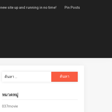
 new site up and running in no time!
Pin Posts
ค้นหา
สำหรับ:
หมวดหมู่
037movie