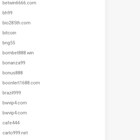
betwin6666.com
bh99
bio285th.com
bitcoin
bng55
bombet888.win
bonanza99
bonus888
boonlert1688.com
brazil999
bwvip4.com
bwvip4.com
cafe444
carlo999.net