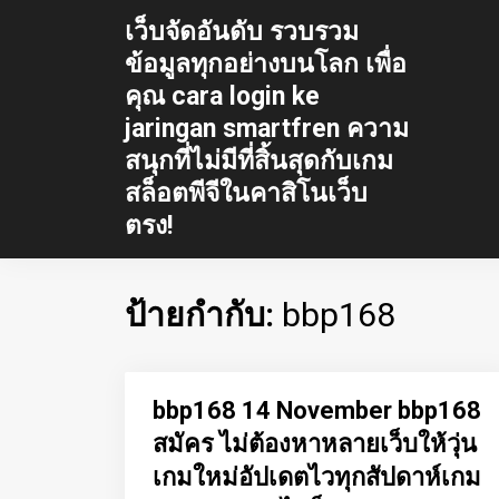
Skip
เว็บจัดอันดับ รวบรวม
to
ข้อมูลทุกอย่างบนโลก เพื่อ
content
คุณ cara login ke
jaringan smartfren ความ
สนุกที่ไม่มีที่สิ้นสุดกับเกม
สล็อตพีจีในคาสิโนเว็บ
ตรง!
ป้ายกำกับ:
bbp168
bbp168 14 November bbp168
สมัคร ไม่ต้องหาหลายเว็บให้วุ่น
เกมใหม่อัปเดตไวทุกสัปดาห์เกม