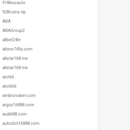
918kissauto
928coins.vip
ABA
ABAGroup2
allbet24hr
allone745s.com
allstar168.me
allstar168.me
alot66
alot666
ambnovabet.com
argus16888.com
audi688.com
autoslot16888.com