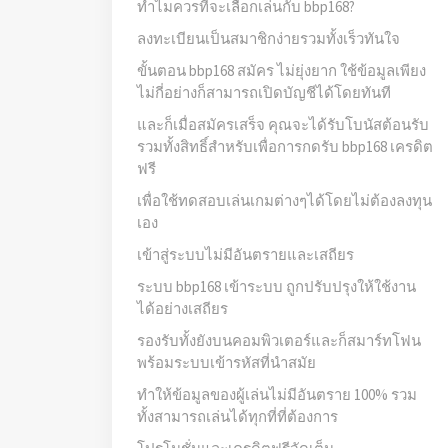
ทำไมควรที่จะเลือกเล่นกับ bbp168?
ลงทะเบียนเป็นสมาชิกง่ายรวมทั้งเร็วทันใจ
ขั้นตอน bbp168 สมัคร ไม่ยุ่งยาก ใช้ข้อมูลเพียง
ไม่กี่อย่างก็สามารถเปิดบัญชีได้โดยทันที
และก็เมื่อสมัครเสร็จ คุณจะได้รับโบนัสต้อนรับ
รวมทั้งสิทธิ์สำหรับเพื่อการกดรับ bbp168 เครดิต
ฟรี
เพื่อใช้ทดสอบเล่นเกมต่างๆได้โดยไม่ต้องลงทุน
เอง
เข้าสู่ระบบไม่มีอันตรายและเสถียร
ระบบ bbp168 เข้าระบบ ถูกปรับปรุงให้ใช้งาน
ได้อย่างเสถียร
รองรับทั้งยังบนคอมพิวเตอร์และก็สมาร์ทโฟน
พร้อมระบบเข้ารหัสที่นำสมัย
ทำให้ข้อมูลของผู้เล่นไม่มีอันตราย 100% รวม
ทั้งสามารถเล่นได้ทุกที่ที่ต้องการ