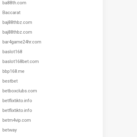
ba88th.com
Baccarat
baj88thbz.com
baj88thbz.com
bar4game24hr.com
baslot168
baslot168bet.com
bbp168.me
bestbet
betboxclubs.com
betflixtikto.info
betflixtikto.info
betm4vip.com
betway