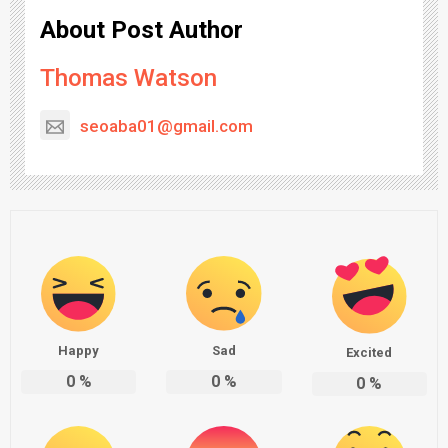
About Post Author
Thomas Watson
seoaba01@gmail.com
Happy
Sad
Excited
0
%
0
%
0
%