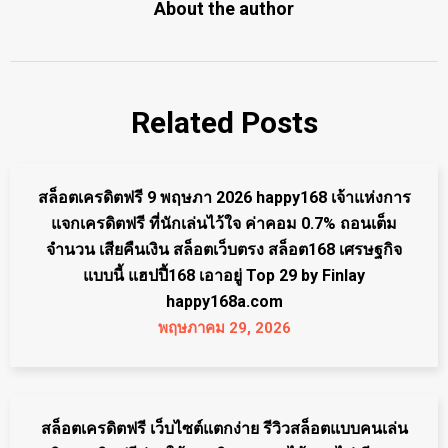
About the author
Related Posts
สล็อตเครดิตฟรี 9 พฤษภา 2026 happy168 เจ้าแห่งการ
แจกเครดิตฟรี ที่นักเล่นไว้ใจ ค่าคอม 0.7% ถอนเต็ม
จำนวน เสียคืนเงิน สล็อตเว็บตรง สล็อต168 เศรษฐกิจ
แบบนี้ แฮปปี้168 เอาอยู่ Top 29 by Finlay
happy168a.com
พฤษภาคม 29, 2026
สล็อตเครดิตฟรี เว็บไซต์แตกง่าย รีวิวสล็อตแบบคนเล่น