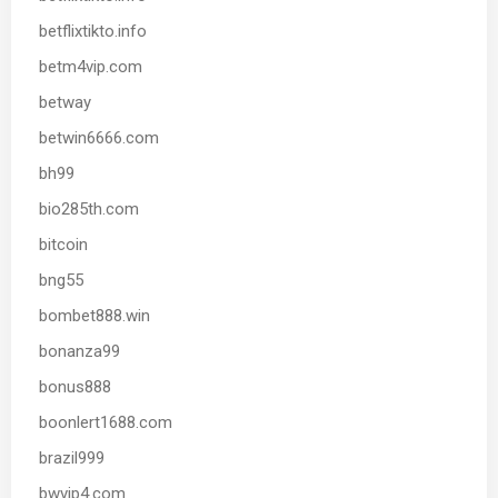
betflixtikto.info
betm4vip.com
betway
betwin6666.com
bh99
bio285th.com
bitcoin
bng55
bombet888.win
bonanza99
bonus888
boonlert1688.com
brazil999
bwvip4.com