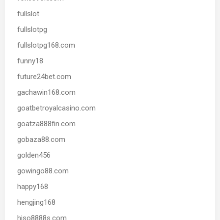
fullslot
fullslotpg
fullslotpg168.com
funny18
future24bet.com
gachawin168.com
goatbetroyalcasino.com
goatza888fin.com
gobaza88.com
golden456
gowingo88.com
happy168
hengjing168
hiso8888s.com