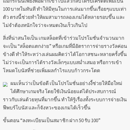
แม้กระนั้นเพียงพอฝากเข้าไปแล้วกลับได้รับเครดิตเพิ่มเป็น
100 บาทในทันที ทำให้มีทุนในการเล่นมากขึ้นเรื่อยๆแบบเท่า
ตัว ตรงนี้ช่วยทำให้ผมสามารถลองเกมได้หลายรอบขึ้น และ
ไม่จำต้องหนักใจว่าจะหมดเงินเร็วเกินไป
สิ่งที่น่าสนใจเป็น เกมสล็อตที่เข้าร่วมโปรโมชั่นจำนวนมาก
จะเป็น “สล็อตแตกง่าย” หรือเกมที่มีอัตราการจ่ายรางวัลค่อน
ข้างดี ทำให้ระหว่างเล่นผมคิดว่าได้โอกาสชนะหลายครั้งขึ้น
ไม่ว่าจะเป็นการได้รางวัลเล็กๆแบบสม่ำเสมอ หรือการเข้า
โหมดโบนัสที่ช่วยเพิ่มผลกำไรแบบก้าวกระโดด
ผมเห็นว่าเป็นข้อดี เป็นโปรโมชั่นอย่างงี้ช่วยให้มือใหม่
ได้ศึกษาเกมจริง โดยใช้เงินน้อยแต่ได้ประสบการณ์
ราวกับเล่นด้วยทุนที่มากขึ้น ทำให้รู้เรื่องทั้งระบบการจ่ายเงิน
ฟีพบร์โบนัส และก็จังหวะของเกมได้เร็วขึ้น
ขั้นตอน “ลงทะเบียนเป็นสมาชิก ฝาก 50 รับ 100”