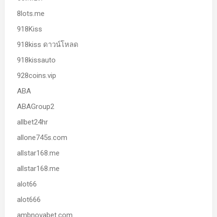
8lots.me
918Kiss
918kiss ดาวน์โหลด
918kissauto
928coins.vip
ABA
ABAGroup2
allbet24hr
allone745s.com
allstar168.me
allstar168.me
alot66
alot666
ambnovabet.com