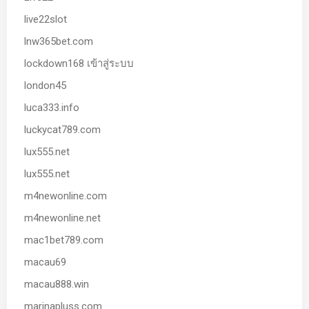
live22slot
lnw365bet.com
lockdown168 เข้าสู่ระบบ
london45
luca333.info
luckycat789.com
lux555.net
lux555.net
m4newonline.com
m4newonline.net
mac1bet789.com
macau69
macau888.win
marinapluss.com