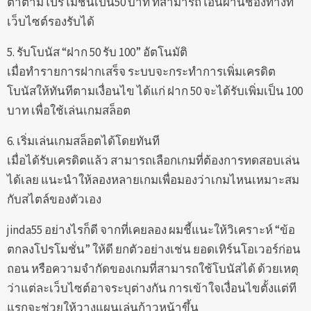
ต่ำตามโปรโมชั่นเป็น50 บาท ที่สามารถโอนผ่านช่องทางที่
เว็บไซต์รองรับได้
5. รับโบนัส “ฝาก 50 รับ 100” อัตโนมัติ
เมื่อทำรายการฝากเสร็จ ระบบจะกระทำการเพิ่มเครดิต
โบนัสให้ทันทีตามเงื่อนไข ได้แก่ ฝาก 50 จะได้รับเพิ่มเป็น 100
บาท เพื่อใช้เล่นเกมสล็อต
6. เริ่มเล่นเกมสล็อตได้โดยทันที
เมื่อได้รับเครดิตแล้ว สามารถเลือกเกมที่ต้องการทดสอบเล่น
ได้เลย แนะนำให้ลองหลายเกมเพื่อมองว่าเกมไหนเหมาะสม
กับสไตล์ของตัวเอง
jinda55 อย่างไรก็ดี จากที่เคยลอง ผมชี้แนะให้วิเคราะห์ “ข้อ
ตกลงโปรโมชั่น” ให้ดี ยกตัวอย่างเช่น ยอดเทิร์นโอเวอร์ก่อน
ถอน หรือความจำกัดของเกมที่สามารถใช้โบนัสได้ ด้วยเหตุ
ว่าแต่ละเว็บไซต์อาจระบุต่างกัน การเข้าใจเงื่อนไขตั้งแต่ที
แรกจะช่วยให้วางแผนเล่นก้าวหน้าขึ้น