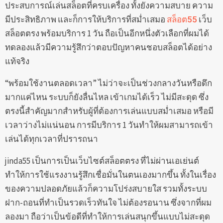
ประสบการณ์เล่นสล็อตที่ครบเครื่อง ทั้งยังความสบาย ความ
มีประสิทธิภาพ และก็การให้บริการที่สม่ำเสมอ
เว็บ
สล็อต55
สล็อตตรง พร้อมบริการ 1 วัน ถือเป็นอีกหนึ่งตัวเลือกที่ผมได้
ทดลองแล้วมีความรู้สึกว่าตอบปัญหาคนชอบสล็อตได้อย่าง
แท้จริง
“พร้อมใช้งานตลอดเวลา” ไม่ว่าจะเป็นช่วงกลางวันหรือดึก
มากแค่ไหน ระบบก็ยังลื่นไหล เข้าเกมได้เร็ว ไม่มีสะดุด ซึ่ง
ตรงนี้สำคัญมากสำหรับผู้ที่ต้องการเล่นแบบสม่ำเสมอ หรือมี
เวลาว่างไม่แน่นอน การมีบริการ 1 วันทำให้ผมสามารถเข้า
เล่นได้ทุกเวลาที่ปรารถนา
jinda55 เป็นการเป็นเว็บไซต์สล็อตตรง ที่ไม่ผ่านเอเย่นต์
ทำให้การใช้แรงงานรู้สึกเชื่อมั่นในตนเองมากขึ้น ทั้งในเรื่อง
ของความปลอดภัยแล้วก็ความโปร่งสบายใส รวมทั้งระบบ
ฝาก-ถอนที่ทำเป็นรวดเร็วทันใจ ไม่ต้องรอนาน ซึ่งจากที่ผม
ลองมา ถือว่าเป็นข้อดีที่ทำให้การเล่นสนุกขึ้นแบบไม่สะดุด