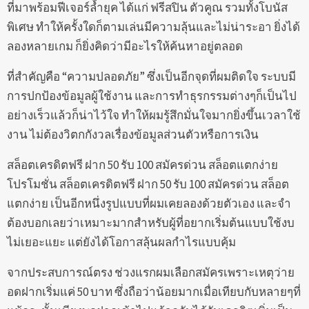
ที่มาพร้อมฟีเจอร์ล้ำยุค ได้แก่ ฟรีสปิน ตัวคูณ รวมทั้งโบนัส
พิเศษ ทำให้ครั้งใดก็ตามเล่นมีความลุ้นและไม่น่าระอา ยิ่งได้
ลองหลายเกม ก็ยิ่งคิดว่ามีอะไรให้ค้นหาอยู่ตลอด
ที่สำคัญคือ “ความปลอดภัย” ซึ่งเป็นอีกจุดที่ผมติดใจ ระบบมี
การปกป้องข้อมูลผู้ใช้งาน และการทำธุรกรรมต่างๆก็เป็นไป
อย่างเร็วแล้วก็น่าไว้ใจ ทำให้ผมรู้สึกมั่นใจมากยิ่งขึ้นเวลาใช้
งาน ไม่ต้องวิตกกังวลเรื่องข้อมูลส่วนตัวหรือการเงิน
สล็อตเครดิตฟรี ฝาก 50 รับ 100 สมัครด่วน สล็อตแตกง่าย
โปรโมชั่น สล็อตเครดิตฟรี ฝาก 50 รับ 100 สมัครด่วน สล็อต
แตกง่าย เป็นอีกหนึ่งรูปแบบที่ผมเคยลองด้วยตัวเอง และจำ
ต้องบอกเลยว่าเหมาะมากสำหรับผู้ที่อยากเริ่มต้นแบบใช้งบ
ไม่เยอะแยะ แต่ยังได้โอกาสลุ้นผลกำไรแบบคุ้ม
จากประสบการณ์ตรง ช่วงแรกผมเลือกสมัครเพราะเหตุว่าย
อดฝากเริ่มแค่ 50 บาท ซึ่งถือว่าน้อยมากเมื่อเทียบกับหลายๆที่