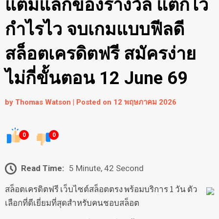
แต้มแลกของรางวัล แตกไว
กำไรไว จบเกมแบบฟีลดี
สล็อตเครดิตฟรี สมัครง่าย
ไม่กี่ขั้นตอน 12 June 69
by
Thomas Watson
|
Posted on
12 พฤษภาคม 2026
0
0
Read Time:
5 Minute, 42 Second
สล็อตเครดิตฟรี เว็บไซต์สล็อตตรง พร้อมบริการ 1 วัน ตัว
เลือกที่ดีเยี่ยมที่สุดสำหรับคนชอบสล็อต